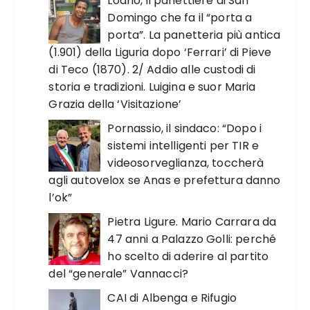
Loano, il panettiere di San
Domingo che fa il “porta a
porta”. La panetteria più antica
(1.901) della Liguria dopo ‘Ferrari’ di Pieve
di Teco (1870). 2/ Addio alle custodi di
storia e tradizioni. Luigina e suor Maria
Grazia della ‘Visitazione’
Pornassio, il sindaco: “Dopo i
sistemi intelligenti per TIR e
videosorveglianza, toccherà
agli autovelox se Anas e prefettura danno
l’ok”
Pietra Ligure. Mario Carrara da
47 anni a Palazzo Golli: perché
ho scelto di aderire al partito
del “generale” Vannacci?
CAI di Albenga e Rifugio