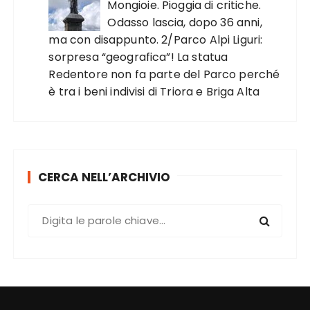
Mongioie. Pioggia di critiche.
Odasso lascia, dopo 36 anni,
ma con disappunto. 2/Parco Alpi Liguri:
sorpresa “geografica”! La statua
Redentore non fa parte del Parco perché
è tra i beni indivisi di Triora e Briga Alta
CERCA NELL’ARCHIVIO
C
e
r
c
a
: