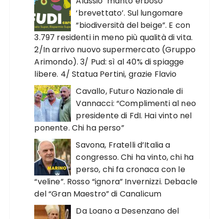
Alassio ‘manto erboso
‘brevettato’. Sul lungomare
“biodiversità del beige”. E con
3.797 residenti in meno più qualità di vita.
2/In arrivo nuovo supermercato (Gruppo
Arimondo). 3/ Pud: sì al 40% di spiagge
libere. 4/ Statua Pertini, grazie Flavio
Cavallo, Futuro Nazionale di
Vannacci: “Complimenti al neo
presidente di FdI. Hai vinto nel
ponente. Chi ha perso”
Savona, Fratelli d’Italia a
congresso. Chi ha vinto, chi ha
perso, chi fa cronaca con le
“veline”. Rosso “ignora” Invernizzi. Debacle
del “Gran Maestro” di Canalicum
Da Loano a Desenzano del