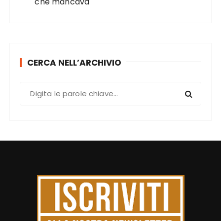
che mancava
CERCA NELL’ARCHIVIO
C
e
r
c
a
: