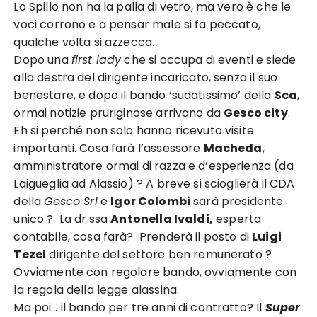
Lo Spillo non ha la palla di vetro, ma vero è che le
voci corrono e a pensar male si fa peccato,
qualche volta si azzecca.
Dopo una
first lady
che si occupa di eventi e siede
alla destra del dirigente incaricato, senza il suo
benestare, e dopo il bando ‘sudatissimo’ della
Sca
,
ormai notizie pruriginose arrivano da
Gesco city
.
Eh si perché non solo hanno ricevuto visite
importanti. Cosa farà l’assessore
Macheda
,
amministratore ormai di razza e d’esperienza (da
Laigueglia ad Alassio) ? A breve si scioglierà il CDA
della
Gesco Srl
e
Igor Colombi
sarà presidente
unico ? La dr.ssa
Antonella Ivaldi,
esperta
contabile, cosa farà? Prenderà il posto di
Luigi
Tezel
dirigente del settore ben remunerato ?
Ovviamente con regolare bando, ovviamente con
la regola della legge alassina.
Ma poi… il bando per tre anni di contratto? Il
Super