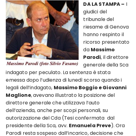
DA LA STAMPA –
I
giudici del
tribunale del
riesame di Genova
hanno respinto il
ricorso presentato
da
Massimo
Parodi
, il direttore
generale della Sca
indagato per peculato. La sentenza è stata
emessa dopo l’udienza di lunedì scorso quando i
legali dell’indagato,
Massimo Boggio e Giovanni
Maglione
, avevano illustrato la posizione del
direttore generale che utilizzava l’auto
dell’azienda, anche per scopi personali, su
autorizzazione del Cda (Tesi confermata dal
presidente della Sca, avv.
Emanuela Preve
). Ora
Parodi resta sospeso dall’incarico, decisione che