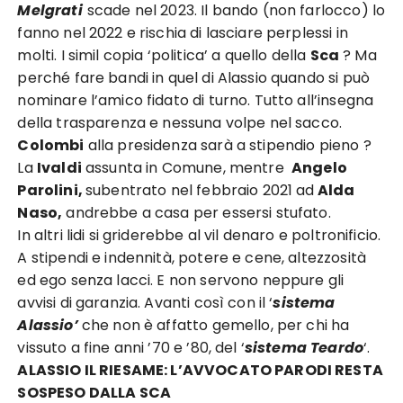
Melgrati
scade nel 2023. Il bando (non farlocco) lo
fanno nel 2022 e rischia di lasciare perplessi in
molti. I simil copia ‘politica’ a quello della
Sca
? Ma
perché fare bandi in quel di Alassio quando si può
nominare l’amico fidato di turno. Tutto all’insegna
della trasparenza e nessuna volpe nel sacco.
Colombi
alla presidenza sarà a stipendio pieno ?
La
Ivaldi
assunta in Comune, mentre
Angelo
Parolini,
subentrato nel febbraio 2021 ad
Alda
Naso,
andrebbe a casa per essersi stufato.
In altri lidi si griderebbe al vil denaro e poltronificio.
A stipendi e indennità, potere e cene, altezzosità
ed ego senza lacci. E non servono neppure gli
avvisi di garanzia. Avanti così con il ‘
sistema
Alassio’
che non è affatto gemello, per chi ha
vissuto a fine anni ’70 e ’80, del ‘
sistema Teardo
‘.
ALASSIO IL RIESAME: L’AVVOCATO PARODI RESTA
SOSPESO DALLA SCA