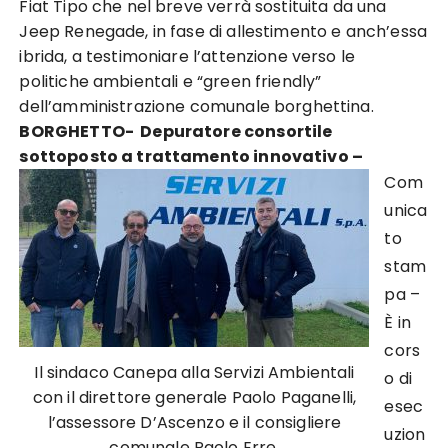
Fiat Tipo che nel breve verrà sostituita da una
Jeep Renegade, in fase di allestimento e anch’essa
ibrida, a testimoniare l’attenzione verso le
politiche ambientali e “green friendly”
dell’amministrazione comunale borghettina.
BORGHETTO- Depuratore consortile
sottoposto a trattamento innovativo –
Com
unica
to
stam
pa –
È in
cors
Il sindaco Canepa alla Servizi Ambientali
o di
con il direttore generale Paolo Paganelli,
esec
l’assessore D’Ascenzo e il consigliere
uzion
comunale Paolo Erre.