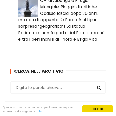
CAI di Albenga e Rifugio
Mongioie. Pioggia di critiche.
Odasso lascia, dopo 36 anni,
ma con disappunto. 2/Parco Alpi Liguri:
sorpresa “geografica”! La statua
Redentore non fa parte del Parco perché
è tra i beni indivisi di Triora e Briga Alta
CERCA NELL’ARCHIVIO
C
e
r
c
Questo sito utilizza cookie tecnici per fornire una migliore
Proseguo
a
esperienza di navigazione.
Info.