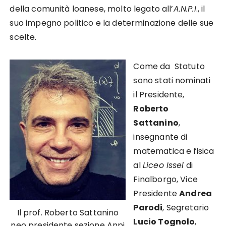
della comunità loanese, molto legato all’
A.N.P.I
., il
suo impegno politico e la determinazione delle sue
scelte.
Come da Statuto
sono stati nominati
il Presidente,
Roberto
Sattanino
,
insegnante di
matematica e fisica
al
Liceo Issel
di
Finalborgo, Vice
Presidente
Andrea
Parodi
, Segretario
Il prof. Roberto Sattanino
Lucio Tognolo
,
neo presidente sezione Anpi