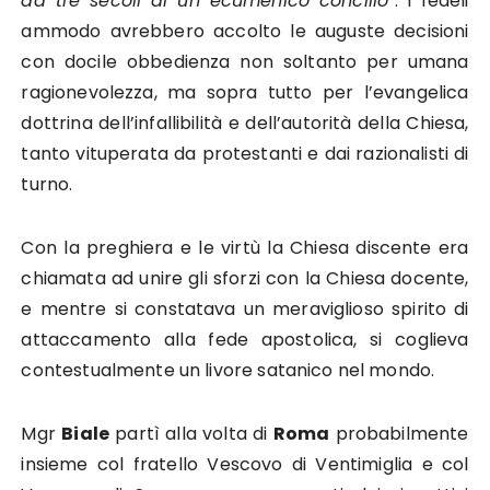
da tre secoli di un ecumenico concilio
“. I fedeli
ammodo avrebbero accolto le auguste decisioni
con docile obbedienza non soltanto per umana
ragionevolezza, ma sopra tutto per l’evangelica
dottrina dell’infallibilità e dell’autorità della Chiesa,
tanto vituperata da protestanti e dai razionalisti di
turno.
Con la preghiera e le virtù la Chiesa discente era
chiamata ad unire gli sforzi con la Chiesa docente,
e mentre si constatava un meraviglioso spirito di
attaccamento alla fede apostolica, si coglieva
contestualmente un livore satanico nel mondo.
Mgr
Biale
partì alla volta di
Roma
probabilmente
insieme col fratello Vescovo di Ventimiglia e col