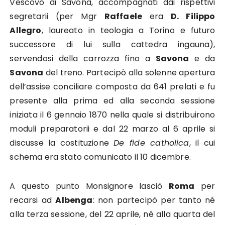
Vescovo di Savona, accompagnati dai rispettivi
segretarii (per Mgr
Raffaele
era
D. Filippo
Allegro
, laureato in teologia a Torino e futuro
successore di lui sulla cattedra ingauna),
servendosi della carrozza fino a
Savona
e da
Savona
del treno. Partecipò alla solenne apertura
dell’assise conciliare composta da 641 prelati e fu
presente alla prima ed alla seconda sessione
iniziata il 6 gennaio 1870 nella quale si distribuirono
moduli preparatorii e dal 22 marzo al 6 aprile si
discusse la costituzione
De fide catholica
, il cui
schema era stato comunicato il 10 dicembre.
A questo punto Monsignore lasciò
Roma
per
recarsi ad
Albenga
: non partecipò per tanto né
alla terza sessione, del 22 aprile, né alla quarta del