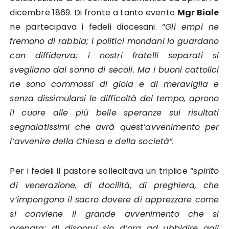
dicembre 1869. Di fronte a tanto evento
Mgr Biale
ne partecipava i fedeli diocesani. “
Gli empi ne
fremono di rabbia; i politici mondani lo guardano
con diffidenza; i nostri fratelli separati si
svegliano dal sonno di secoli. Ma i buoni cattolici
ne sono commossi di gioia e di meraviglia e
senza dissimularsi le difficoltà del tempo, aprono
il cuore alle più belle speranze sui risultati
segnalatissimi che avrà quest’avvenimento per
l’avvenire della Chiesa e della società”.
Per i fedeli il pastore sollecitava un triplice “s
pirito
di venerazione, di docilità, di preghiera, che
v’impongono il sacro dovere di apprezzare come
si conviene il grande avvenimento che si
prepara; di disporvi sin d’ora ad ubbidire agli