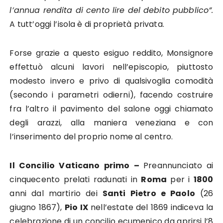
l’annua rendita di cento lire del debito pubblico”.
A tutt’oggi l’isola è di proprietà privata.
Forse grazie a questo esiguo reddito, Monsignore
effettuò alcuni lavori nell’episcopio, piuttosto
modesto invero e privo di qualsivoglia comodità
(secondo i parametri odierni), facendo costruire
fra l’altro il pavimento del salone oggi chiamato
degli arazzi, alla maniera veneziana e con
l’inserimento del proprio nome al centro.
Il Concilio Vaticano primo –
Preannunciato ai
cinquecento prelati radunati in
Roma
per i
1800
anni dal martirio dei
Santi Pietro e Paolo
(26
giugno 1867),
Pio IX
nell’estate del 1869 indiceva la
celebrazione di un concilio ecumenico da aprirsi l’8