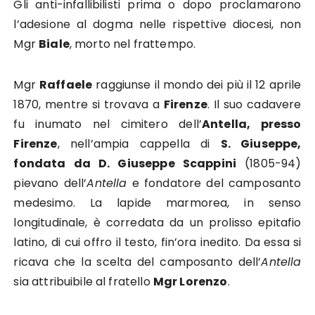
Gli anti-infallibilisti prima o dopo proclamarono
l’adesione al dogma nelle rispettive diocesi, non
Mgr
Biale
, morto nel frattempo.
Mgr
Raffaele
raggiunse il mondo dei più il 12 aprile
1870, mentre si trovava a
Firenze
. Il suo cadavere
fu inumato nel cimitero dell’
Antella, presso
Firenze
, nell’ampia cappella di
S. Giuseppe,
fondata da D. Giuseppe Scappini
(1805-94)
pievano dell’
Antella
e fondatore del camposanto
medesimo. La lapide marmorea, in senso
longitudinale, è corredata da un prolisso epitafio
latino, di cui offro il testo, fin’ora inedito. Da essa si
ricava che la scelta del camposanto dell’
Antella
sia attribuibile al fratello
Mgr Lorenzo
.