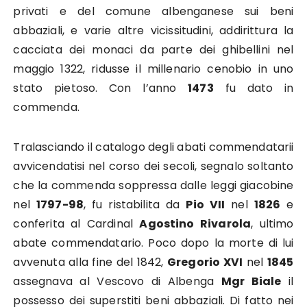
privati e del comune albenganese sui beni
abbaziali, e varie altre vicissitudini, addirittura la
cacciata dei monaci da parte dei ghibellini nel
maggio 1322, ridusse il millenario cenobio in uno
stato pietoso. Con l’anno
1473
fu dato in
commenda.
Tralasciando il catalogo degli abati commendatarii
avvicendatisi nel corso dei secoli, segnalo soltanto
che la commenda soppressa dalle leggi giacobine
nel
1797-98
, fu ristabilita da
Pio VII
nel
1826
e
conferita al Cardinal
Agostino Rivarola
, ultimo
abate commendatario. Poco dopo la morte di lui
avvenuta alla fine del 1842,
Gregorio XVI
nel
1845
assegnava al Vescovo di Albenga
Mgr Biale
il
possesso dei superstiti beni abbaziali. Di fatto nei