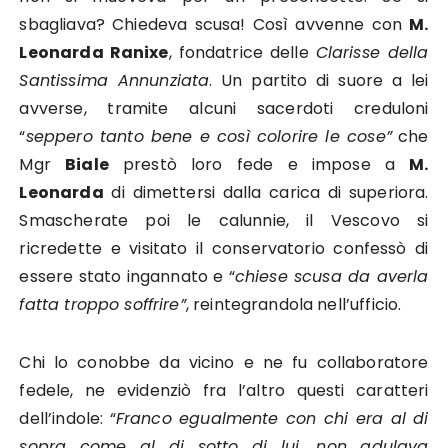
sbagliava? Chiedeva scusa! Così avvenne con
M.
Leonarda Ranixe
, fondatrice delle
Clarisse della
Santissima Annunziata
. Un partito di suore a lei
avverse, tramite alcuni sacerdoti creduloni
“
seppero tanto bene e così colorire le cose”
che
Mgr
Biale
prestò loro fede e impose a
M.
Leonarda
di dimettersi dalla carica di superiora.
Smascherate poi le calunnie, il Vescovo si
ricredette e visitato il conservatorio confessò di
essere stato ingannato e “
chiese scusa da averla
fatta troppo soffrire”
, reintegrandola nell’ufficio.
Chi lo conobbe da vicino e ne fu collaboratore
fedele, ne evidenziò fra l’altro questi caratteri
dell’indole: “
Franco egualmente con chi era al di
sopra come al di sotto di lui, non adulava