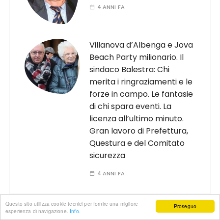
4 ANNI FA
Villanova d’Albenga e Jova
Beach Party milionario. Il
sindaco Balestra: Chi
merita i ringraziamenti e le
forze in campo. Le fantasie
di chi spara eventi. La
licenza all’ultimo minuto.
Gran lavoro di Prefettura,
Questura e del Comitato
sicurezza
4 ANNI FA
Questo sito utilizza cookie tecnici per fornire una migliore
Proseguo
esperienza di navigazione.
Info.