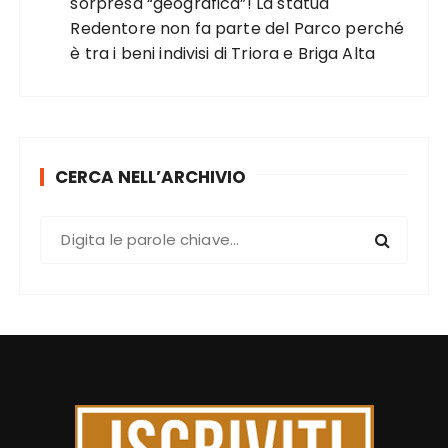
sorpresa “geografica”! La statua
Redentore non fa parte del Parco perché
è tra i beni indivisi di Triora e Briga Alta
CERCA NELL’ARCHIVIO
C
e
r
c
a
: