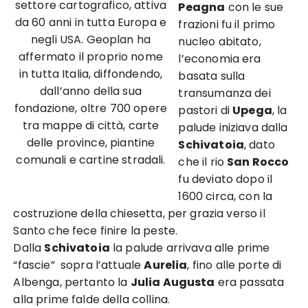
settore cartografico, attiva
Peagna
con le sue
da 60 anni in tutta Europa e
frazioni fu il primo
negli USA. Geoplan ha
nucleo abitato,
affermato il proprio nome
l’economia era
in tutta Italia, diffondendo,
basata sulla
dall’anno della sua
transumanza dei
fondazione, oltre 700 opere
pastori di
Upega
, la
tra mappe di città, carte
palude iniziava dalla
delle province, piantine
Schivatoia
, dato
comunali e cartine stradali.
che il rio
San Rocco
fu deviato dopo il
1600 circa, con la
costruzione della chiesetta, per grazia verso il
Santo che fece finire la peste.
Dalla
Schivatoia
la palude arrivava alle prime
“fascie” sopra l’attuale
Aurelia
, fino alle porte di
Albenga, pertanto la
Julia Augusta
era passata
alla prime falde della collina.