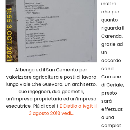
inoltre
che per
quanto
riguarda il
Carenda,
grazie ad
un
accordo
con il
Albenga ed il San Cemento per
Comune
valorizzare agricoltura e posti di lavoro
lungo viale Che Guevara. Un architetto,
di Ceriale,
due ingegneri, due geometri,
presto
un’impresa proprietaria ed un’impresa
sarà
esecutrice. Più di così !
E Distilo a Ivg.it il
effettuat
3 agosto 2018 vedi…
a una
complet