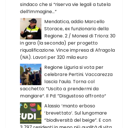
sindaco che si “riserva vie legali a tutela
dell’immagine…”
Mendatica, addio Marcello
Storace, ex funzionario della
Regione. 2 / Monesi di Triora: 30
in gara (la seconda) per progetto
riqualificazione. Vince impresa di Afragola
(NA). Lavori per 320 mila euro
Regione Liguria si vota per
celebrare Pertini. Vaccarezza
lascia l’aula. Torna col
sacchetto: ”Uscito a prendermi da
mangiare“. Il Pd: ”Disgustoso affronto“
Alassio ‘manto erboso
‘brevettato’. Sul lungomare
“biodiversità del beige”. E con
3.797 residenti in meno più qualità di vita.