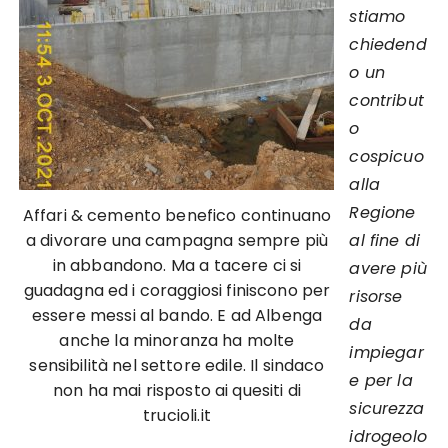
stiamo
chiedend
o un
contribut
o
cospicuo
alla
Regione
Affari & cemento benefico continuano
a divorare una campagna sempre più
al fine di
in abbandono. Ma a tacere ci si
avere più
guadagna ed i coraggiosi finiscono per
risorse
essere messi al bando. E ad Albenga
da
anche la minoranza ha molte
impiegar
sensibilità nel settore edile. Il sindaco
e per la
non ha mai risposto ai quesiti di
sicurezza
trucioli.it
idrogeolo