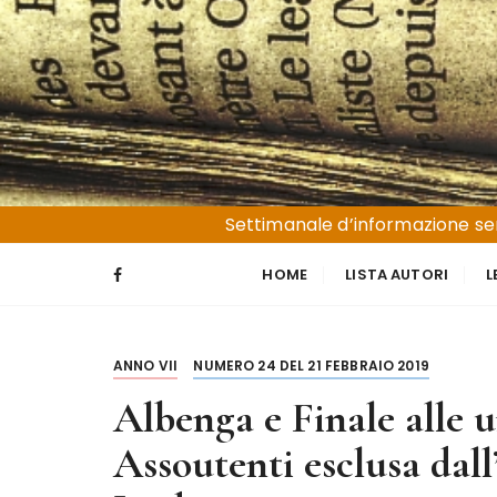
S
a
l
t
a
a
l
Liguria e Basso Piemonte
Trucioli
c
Settimanale d’informazione sen
o
n
HOME
LISTA AUTORI
L
t
e
n
ANNO VII
NUMERO 24 DEL 21 FEBBRAIO 2019
u
t
Albenga e Finale alle 
o
Assoutenti esclusa dal