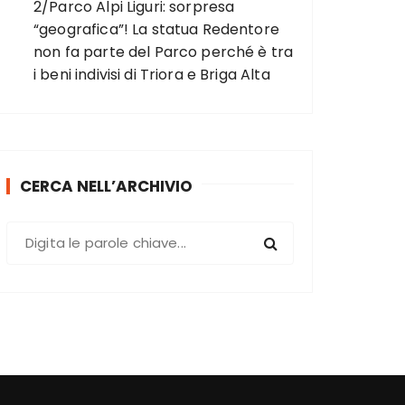
2/Parco Alpi Liguri: sorpresa
“geografica”! La statua Redentore
non fa parte del Parco perché è tra
i beni indivisi di Triora e Briga Alta
CERCA NELL’ARCHIVIO
C
e
r
c
a
: