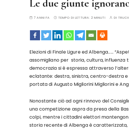
Le due giunte ignorano 
7 ANNI FA
TEMPO DI LETTURA:
2 MINUTI
DI
TRUCI
Elezioni di Finale Ligure ed Albenga…… “Asp
assomigliano per storia, cultura, influenza 
democrazia si è espressa attraverso l’alte
eclatante: destra, sinistra, centro-destra e 
portata di Augusto Migliorini Migliorini e Ang
Nonostante ciò ad ogni rinnovo del Consigl
una competizione aspra da presa della Bastig
colpi, mentre i cittadini elettori manteng
storia recente di Albenga è caratterizzata, 