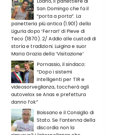
Loano, il panettiere di
San Domingo che fa il
“porta a porta”. La
panetteria più antica (1.901) della
Liguria dopo ‘Ferrari’ di Pieve di
Teco (1870). 2/ Addio alle custodi di
storia e tradizioni. Luigina e suor
Maria Grazia della ‘Visitazione’
Pornassio, il sindaco:
“Dopo i sistemi
intelligenti per TIR e
videosorveglianza, toccherà agli
autovelox se Anas e prefettura
danno l’ok”
Boissano e il Consiglio di
Stato. Se l’antenna della
discordia non la