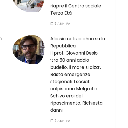
riapre il Centro sociale
Terza Età
5 ANNI FA
à
Alassio notizia choc su la
Repubblica
Il prof. Giovanni Besio:
‘tra 50 anni addio
budello, il mare si alza’.
Basta emergenze
stagionali. I social:
colpiscono Melgrati e
Schivo eroi del
ripascimento. Richiesta
danni
7 ANNI FA