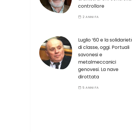
controllore
2 ANNI FA
Luglio ’60 e la solidariet
di classe, oggi. Portuali
savonesi e
metalmeccanici
genovesi. La nave
dirottata
5 ANNI FA