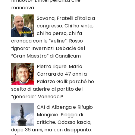
rimuovo? L’interpellanza che
mancava
Savona, Fratelli d’Italia a
congresso. Chi ha vinto,
chi ha perso, chi fa
cronaca con le “veline”. Rosso
“ignora” Invernizzi. Debacle del
“Gran Maestro” di Canalicum
Pietra Ligure. Mario
Carrara da 47 anni a
Palazzo Golli: perché ho
scelto di aderire al partito del
“generale” Vannacci?
CAI di Albenga e Rifugio
Mongioie. Pioggia di
critiche. Odasso lascia,
dopo 36 anni, ma con disappunto.