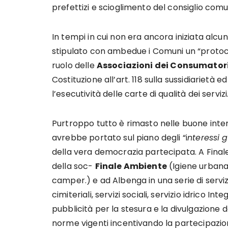
prefettizi e scioglimento del consiglio comu
In tempi in cui non era ancora iniziata alc
stipulato con ambedue i Comuni un “protocoll
ruolo delle
Associazioni dei Consumator
Costituzione all’art. 118 sulla sussidiarietà 
l’esecutività delle carte di qualità dei servizi
Purtroppo tutto è rimasto nelle buone inten
avrebbe portato sul piano degli “i
nteressi g
della vera democrazia partecipata. A Finale 
della soc-
Finale Ambiente
(Igiene urbana, 
camper.) e ad Albenga in una serie di servizi
cimiteriali, servizi sociali, servizio idrico 
pubblicità per la stesura e la divulgazione d
norme vigenti incentivando la partecipazione