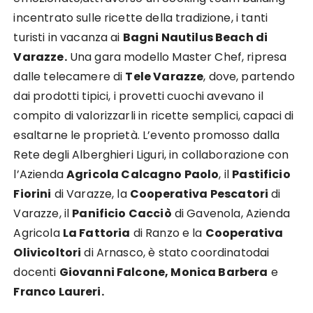
incentrato sulle ricette della tradizione, i tanti
turisti in vacanza ai
Bagni Nautilus Beach di
Varazze.
Una gara modello Master Chef, ripresa
dalle telecamere di
Tele Varazze
, dove, partendo
dai prodotti tipici, i provetti cuochi avevano il
compito di valorizzarli in ricette semplici, capaci di
esaltarne le proprietà. L’evento promosso dalla
Rete degli Alberghieri Liguri, in collaborazione con
l’Azienda
Agricola Calcagno Paolo
, il
Pastificio
Fiorini
di Varazze, la
Cooperativa Pescatori
di
Varazze, il
Panificio Cacciò
di Gavenola, Azienda
Agricola
La Fattoria
di Ranzo e la
Cooperativa
Olivicoltori
di Arnasco, è stato coordinatodai
docenti
Giovanni Falcone, Monica Barbera
e
Franco Laureri.