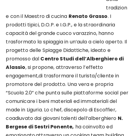
tradizion
e con il Maestro di cucina
Renato Grasso
. I
prodotti tipici, D.O.P. e I.G.P., e la straordinaria
capacità del grande cuoco varazzino, hanno
trasformato la spiaggia in un’aula a cielo aperto. Il
progetto delle Spiagge Didattiche, ideato e
promosso dal
Centro Studi dell’Alberghiero di
Alassio
, si propone, attraverso l’effetto
engagement,di trasformare il turista/cliente in
promotore del prodotto. Una vera e propria
“Scuola 2.0” che punta sulle piattaforme social per
comunicare i beni materiali ed immateriali del
made in Liguria. Lo chef, discepolo di Escoffier,
coadiuvato dai giovani talenti dell’alberghiero
N.
Bergese di Sestri Ponente,
ha coinvolto ed
emozionato,attraverso un cooking team building