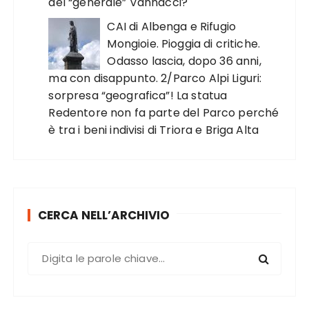
del “generale” Vannacci?
CAI di Albenga e Rifugio
Mongioie. Pioggia di critiche.
Odasso lascia, dopo 36 anni,
ma con disappunto. 2/Parco Alpi Liguri:
sorpresa “geografica”! La statua
Redentore non fa parte del Parco perché
è tra i beni indivisi di Triora e Briga Alta
CERCA NELL’ARCHIVIO
C
e
r
c