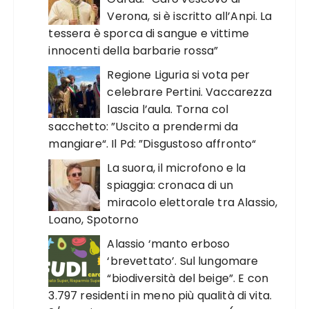
Verona, si è iscritto all’Anpi. La
tessera è sporca di sangue e vittime
innocenti della barbarie rossa”
Regione Liguria si vota per
celebrare Pertini. Vaccarezza
lascia l’aula. Torna col
sacchetto: ”Uscito a prendermi da
mangiare“. Il Pd: ”Disgustoso affronto“
La suora, il microfono e la
spiaggia: cronaca di un
miracolo elettorale tra Alassio,
Loano, Spotorno
Alassio ‘manto erboso
‘brevettato’. Sul lungomare
“biodiversità del beige”. E con
3.797 residenti in meno più qualità di vita.