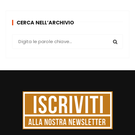
CERCA NELL’ARCHIVIO
C
e
r
c
a
: