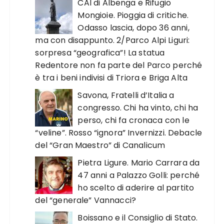
CAI di Albenga e Rifugio
Mongioie. Pioggia di critiche.
Odasso lascia, dopo 36 anni,
ma con disappunto. 2/Parco Alpi Liguri:
sorpresa “geografica”! La statua
Redentore non fa parte del Parco perché
è tra i beni indivisi di Triora e Briga Alta
Savona, Fratelli d’Italia a
congresso. Chi ha vinto, chi ha
perso, chi fa cronaca con le
“veline”. Rosso “ignora” Invernizzi. Debacle
del “Gran Maestro” di Canalicum
Pietra Ligure. Mario Carrara da
47 anni a Palazzo Golli: perché
ho scelto di aderire al partito
del “generale” Vannacci?
Boissano e il Consiglio di Stato.