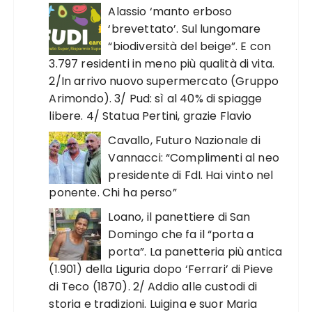
Alassio ‘manto erboso
‘brevettato’. Sul lungomare
“biodiversità del beige”. E con
3.797 residenti in meno più qualità di vita.
2/In arrivo nuovo supermercato (Gruppo
Arimondo). 3/ Pud: sì al 40% di spiagge
libere. 4/ Statua Pertini, grazie Flavio
Cavallo, Futuro Nazionale di
Vannacci: “Complimenti al neo
presidente di FdI. Hai vinto nel
ponente. Chi ha perso”
Loano, il panettiere di San
Domingo che fa il “porta a
porta”. La panetteria più antica
(1.901) della Liguria dopo ‘Ferrari’ di Pieve
di Teco (1870). 2/ Addio alle custodi di
storia e tradizioni. Luigina e suor Maria