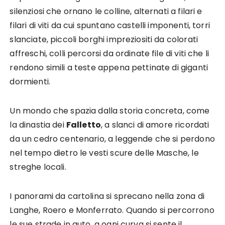
silenziosi che ornano le colline, alternati a filari e
filari di viti da cui spuntano castelli imponenti, torri
slanciate, piccoli borghi impreziositi da colorati
affreschi, colli percorsi da ordinate file di viti che li
rendono simili a teste appena pettinate di giganti
dormienti.
Un mondo che spazia dalla storia concreta, come
la dinastia dei
Falletto
, a slanci di amore ricordati
da un cedro centenario, a leggende che si perdono
nel tempo dietro le vesti scure delle Masche, le
streghe locali.
I panorami da cartolina si sprecano nella zona di
Langhe, Roero e Monferrato. Quando si percorrono
le sue strade in auto, a ogni curva si sente il