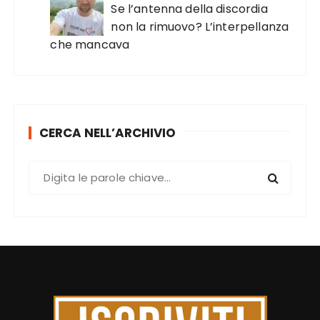
Se l’antenna della discordia
non la rimuovo? L’interpellanza
che mancava
CERCA NELL’ARCHIVIO
C
e
r
c
a
: