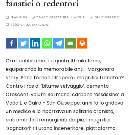
fanatici o redentori
11 ANNI FA
TEMPO DI LETTURA:
9 MINUTI
DI
L.CORRADO
1.293 VISUALIZZAZIONI
Ora l’antibitume è a quota 10 mila firme,
equiparando la memorabile anti- Margonara
story. Sono tornati all’opera i magnifici frenatori?
Contro i ras di ‘bitume selvaggio’, cemento
Crescent, volumi Solimano, carbone ‘assassino’ a
Vado L. e Cairo – San Giuseppe; anni fa lo gridava
un medico e lo riportava un solitario cronista,
entrambi finiti emarginati dai più. I magnifici
‘sognatori’ rifiutano inceneritore, piattaforma,