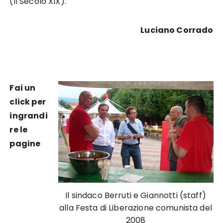
(Il Secolo XIX).
Luciano Corrado
Fai un
click per
ingrandi
re le
pagine
Il sindaco Berruti e Giannotti (staff)
alla Festa di Liberazione comunista del
2008