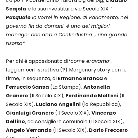
colpo ? Ricorderanno l’allora big dei big,
Claudio
Scajola
e la sua investitura via Secolo XIX: ”
Pasquale
lo vorrei in Regione, al Parlamento, nel
governo fin da domani, è uno dei migliori
manager che abbia Confindustria…, una grande
risorsa”
.
Per chi è appassionato di ‘
come eravamo’
,
leggiamoci l’istruttiva (?) Margonary story con le
firme, in sequenza, di
Ermanno Branca
e
Ferruccio Sansa
(La Stampa),
Antonella
Granero
(Il Secolo XIX),
Ferdinando Molteni
(Il
Secolo XIX),
Luciano Angelini
(la Repubblica),
Gianluigi Granero
(Il Secolo XIX),
Vincenzo
Delfino
, da consigliere comunale (Il Secolo XIX),
Angelo Verrando
(Il Secolo XIX),
Dario Freccero