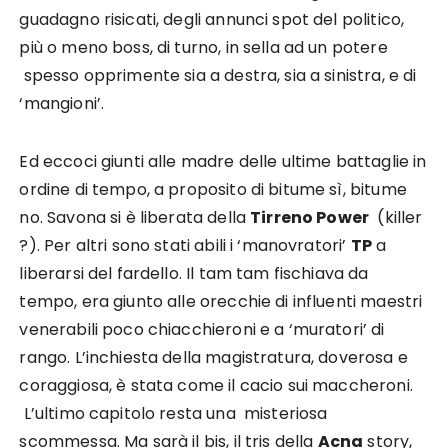
guadagno risicati, degli annunci spot del politico,
più o meno boss, di turno, in sella ad un potere
spesso opprimente sia a destra, sia a sinistra, e di
‘mangioni’.
Ed eccoci giunti alle madre delle ultime battaglie in
ordine di tempo, a proposito di bitume sì, bitume
no. Savona si è liberata della
Tirreno Power
(killer
?). Per altri sono stati abili i ‘manovratori’
TP
a
liberarsi del fardello. Il tam tam fischiava da
tempo, era giunto alle orecchie di influenti maestri
venerabili poco chiacchieroni e a ‘muratori’ di
rango. L’inchiesta della magistratura, doverosa e
coraggiosa, è stata come il cacio sui maccheroni.
L’ultimo capitolo resta una misteriosa
scommessa. Ma sarà il bis, il tris della
Acna
story,