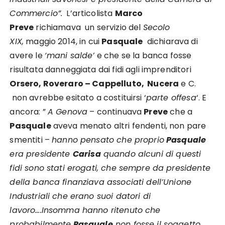
Commercio”.
L’articolista
Marco
Preve
richiamava un servizio del
Secolo
XIX,
maggio 2014, in cui
Pasquale
dichiarava di
avere le
‘mani salde’
e che se la banca fosse
risultata danneggiata dai fidi agli imprenditori
Orsero, Roveraro – Cappelluto, Nucera
e C.
non avrebbe esitato a costituirsi ‘
parte offesa
‘. E
ancora: ”
A Genova
– continuava
Preve
che a
Pasquale
aveva menato altri fendenti, non pare
smentiti –
hanno pensato che proprio
Pasquale
era presidente
Carisa
quando alcuni di questi
fidi sono stati erogati, che sempre da presidente
della banca finanziava associati dell’Unione
Industriali che erano suoi datori di
lavoro….Insomma hanno ritenuto che
probabilmente
Pasquale
non fosse il soggetto