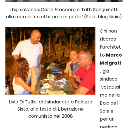
I big savonesi Carlo Freccero e Tatti Sanguinetti
alla marcia ‘no al bitume in porto’ (Foto blog Ninin)
Chi non
ricorda
l’architet
to
Marco
Melgrati
,
già
sindaco
votatissi
mo nella
Livio Di Tullio, dal sindacato a Palazzo
Baia del
Sisto, alla festa di Liberazione
Sole e
comunista nel 2008
per un
periodo