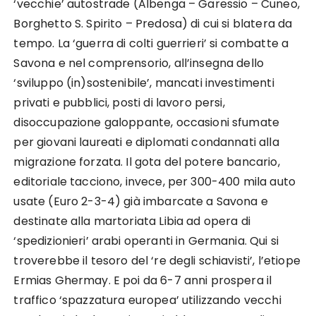
‘vecchie’ autostrade (Albenga – Garessio – Cuneo,
Borghetto S. Spirito – Predosa) di cui si blatera da
tempo. La ‘guerra di colti guerrieri’ si combatte a
Savona e nel comprensorio, all’insegna dello
‘sviluppo (in)sostenibile’, mancati investimenti
privati e pubblici, posti di lavoro persi,
disoccupazione galoppante, occasioni sfumate
per giovani laureati e diplomati condannati alla
migrazione forzata. Il gota del potere bancario,
editoriale tacciono, invece, per 300-400 mila auto
usate (Euro 2-3-4) già imbarcate a Savona e
destinate alla martoriata Libia ad opera di
‘spedizionieri’ arabi operanti in Germania. Qui si
troverebbe il tesoro del ‘re degli schiavisti’, l’etiope
Ermias Ghermay. E poi da 6-7 anni prospera il
traffico ‘spazzatura europea’ utilizzando vecchi