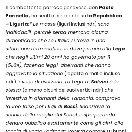
Il combattente parroco genovese, don
Paolo
Farinella,
ha scritto di recente su
la Repubblica
– Liguria
: ”
Le masse
(liguri inclusi ndr) s
ono
inaffidabili perchè senza memoria alcuna
dimenticano che se l’Italia si trova in una
situazione drammatica, lo deve proprio alla
Lega
che negli ultimi 20 anni ha governato per 11
(51,6%), facendo leggi aberranti che hanno
aggravato la situazione
(legalità e mafie incluse
ndr)
invece di risolverla. La Lega di
Salvini
è la
stessa
(almeno alcuni dei suoi vertici ndr)
che
investiva in diamanti della Tanzania, comprava
lauree false per i figli di
Bossi
, finanziava la
scuola della moglie del Senatur sperperando
denaro pubblico esattamente come gli altri, alla
faccia di Roma Ladrona”.
Poteva contare su buoni