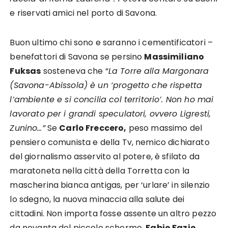
e riservati amici nel porto di Savona.
Buon ultimo chi sono e saranno i cementificatori –
benefattori di Savona se persino
Massimiliano
Fuksas
sosteneva che “
La Torre alla Margonara
(Savona-Abissola) è un ‘progetto che rispetta
l’ambiente e si concilia col territorio’. Non ho mai
lavorato per i grandi speculatori, ovvero Ligresti,
Zunino…”
Se
Carlo Freccero,
peso massimo del
pensiero comunista e della Tv, nemico dichiarato
del giornalismo asservito al potere, è sfilato da
maratoneta nella città della Torretta con la
mascherina bianca antigas, per ‘urlare’ in silenzio
lo sdegno, la nuova minaccia alla salute dei
cittadini. Non importa fosse assente un altro pezzo
da novanta del piccolo schermo,
Fabio Fazio