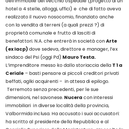
dell’immobile del vecchio ospedale (progetto di un
hotel a 4 stelle, alloggi, uffici) e che di fatto aveva
realizzato il nuovo nosocomio, finanziato anche
con la vendita di terreni (a quali prezzi ?) di
proprietà comunale e frutto di lasciti di
benefattori. N.A. che entrerà in società con
Arte
(ex Iacp)
dove sedeva, direttore e manager, l’ex
sindaco del Psi (oggi Pd)
Mauro Testa.
L’imprenditore messo ko dallo storiaccia della
T 1 a
Ceriale
– basti pensare ai piccoli creditori privati
beffati, aglki acquirenti – in attesa di epilogo.
Terremoto senza precedenti, per le sue
dimensioni, nel savonese.
Nucera
con interessi
immobiliari in diverse località della provincia,
Valbormida inclusa. Ha accusato i suoi accusatori:
ha scritto al presidente della Repubblica e al