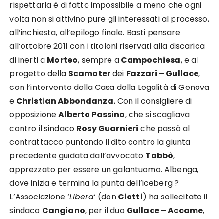
rispettarla è di fatto impossibile a meno che ogni
volta non si attivino pure gli interessati al processo,
all’inchiesta, all’epilogo finale. Basti pensare
all’ottobre 2011 con i titoloni riservati alla discarica
di inerti a
Morteo
, sempre a
Campochiesa
, e al
progetto della
Scamoter
dei
Fazzari – Gullace
,
con l’intervento della Casa della Legalità di Genova
e
Christian Abbondanza.
Con il consigliere di
opposizione
Alberto Passino
, che si scagliava
contro il sindaco
Rosy Guarnieri
che passò al
contrattacco puntando il dito contro la giunta
precedente guidata dall’avvocato
Tabbò
,
apprezzato per essere un galantuomo. Albenga,
dove inizia e termina la punta dell’iceberg ?
L’Associazione ‘
Libera
‘ (don
Ciotti
) ha sollecitato il
sindaco
Cangiano
, per il duo
Gullace – Accame
,