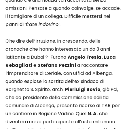
quando c’è una notizia va raccontata senza
omissioni. Pensate a quando coinvolge, se accade,
il famigliare di un collega. Difficile mettersi nei
panni di ‘
frate indovino’
.
Che dire dell’irruzione, in crescendo, delle
cronache che hanno interessato un da 3 anni
latitante a Dubai ? Furono
Angelo Fresia, Luca
Rebagliati
e
Stefano Pezzini
a raccontare
l’imprenditore di Ceriale, con uffici ad Albenga,
quando esplose la sortita dell’ex sindaco di
Borghetto S. Spirito, arch.
Pierluigi Bovio
, già Pci,
che da presidente della Commissione edilizia
comunale di Albenga, presentò ricorso al TAR per
un cantiere in Regione Vadino. Quel
N. A.
che
diventerà unico partecipante all’asta milionaria