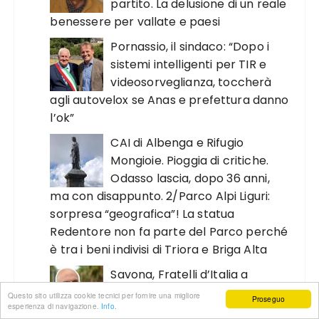
partito. La delusione di un reale
benessere per vallate e paesi
Pornassio, il sindaco: “Dopo i
sistemi intelligenti per TIR e
videosorveglianza, toccherà
agli autovelox se Anas e prefettura danno
l’ok”
CAI di Albenga e Rifugio
Mongioie. Pioggia di critiche.
Odasso lascia, dopo 36 anni,
ma con disappunto. 2/Parco Alpi Liguri:
sorpresa “geografica”! La statua
Redentore non fa parte del Parco perché
è tra i beni indivisi di Triora e Briga Alta
Savona, Fratelli d’Italia a
congresso. Chi ha vinto, chi ha
Questo sito utilizza cookie tecnici per fornire una migliore
Proseguo
esperienza di navigazione.
Info.
perso, chi fa cronaca con le