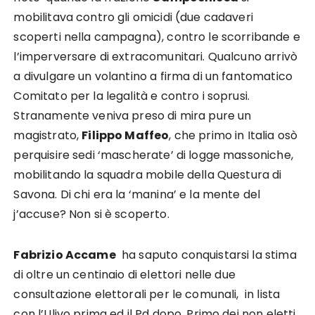
mobilitava contro gli omicidi (due cadaveri
scoperti nella campagna), contro le scorribande e
l’imperversare di extracomunitari. Qualcuno arrivò
a divulgare un volantino a firma di un fantomatico
Comitato per la legalità e contro i soprusi.
Stranamente veniva preso di mira pure un
magistrato,
Filippo Maffeo
, che primo in Italia osò
perquisire sedi ‘mascherate’ di logge massoniche,
mobilitando la squadra mobile della Questura di
Savona. Di chi era la ‘manina’ e la mente del
j’accuse? Non si è scoperto.
Fabrizio Accame
ha saputo conquistarsi la stima
di oltre un centinaio di elettori nelle due
consultazione elettorali per le comunali, in lista
con l’Ulivo prima ed il Pd dopo. Primo dei non eletti.