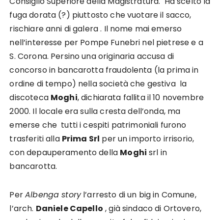
Consiglio Superiore della Magistratura. Ha scelto la
fuga dorata (?) piuttosto che vuotare il sacco,
rischiare anni di galera . Il nome mai emerso
nell’interesse per Pompe Funebri nel pietrese e a
S. Corona. Persino una originaria accusa di
concorso in bancarotta fraudolenta (la prima in
ordine di tempo) nella società che gestiva la
discoteca
Moghi
, dichiarata fallita il 10 novembre
2000. Il locale era sulla cresta dell’onda, ma
emerse che tutti i cespiti patrimoniali furono
trasferiti alla
Prima Srl
per un importo irrisorio,
con depauperamento della
Moghi
srl in
bancarotta.
Per
Albenga story
l’arresto di un big in Comune,
l’arch.
Daniele Capello
, già sindaco di Ortovero,