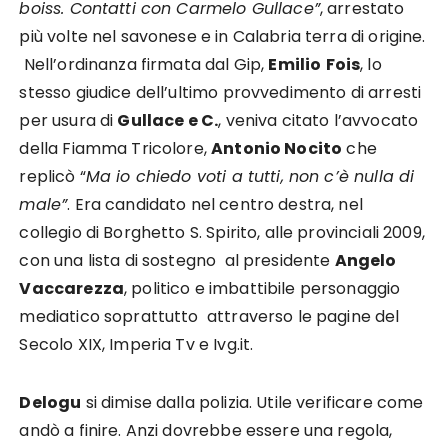
boiss. Contatti con Carmelo Gullace”
, arrestato
più volte nel savonese e in Calabria terra di origine.
Nell’ordinanza firmata dal Gip,
Emilio
Fois
, lo
stesso giudice dell’ultimo provvedimento di arresti
per usura di
Gullace e C.
, veniva citato l’avvocato
della Fiamma Tricolore,
Antonio Nocito
che
replicò “
Ma io chiedo voti a tutti, non c’è nulla di
male”
. Era candidato nel centro destra, nel
collegio di Borghetto S. Spirito, alle provinciali 2009,
con una lista di sostegno al presidente
Angelo
Vaccarezza
, politico e imbattibile personaggio
mediatico soprattutto attraverso le pagine del
Secolo XIX, Imperia Tv e Ivg.it.
Delogu
si dimise dalla polizia. Utile verificare come
andò a finire. Anzi dovrebbe essere una regola,