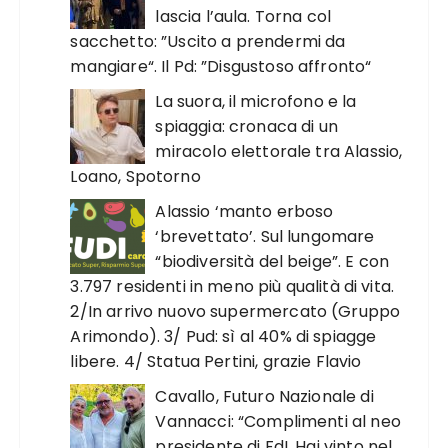
lascia l’aula. Torna col
sacchetto: ”Uscito a prendermi da
mangiare“. Il Pd: ”Disgustoso affronto“
La suora, il microfono e la
spiaggia: cronaca di un
miracolo elettorale tra Alassio,
Loano, Spotorno
Alassio ‘manto erboso
‘brevettato’. Sul lungomare
“biodiversità del beige”. E con
3.797 residenti in meno più qualità di vita.
2/In arrivo nuovo supermercato (Gruppo
Arimondo). 3/ Pud: sì al 40% di spiagge
libere. 4/ Statua Pertini, grazie Flavio
Cavallo, Futuro Nazionale di
Vannacci: “Complimenti al neo
presidente di FdI. Hai vinto nel