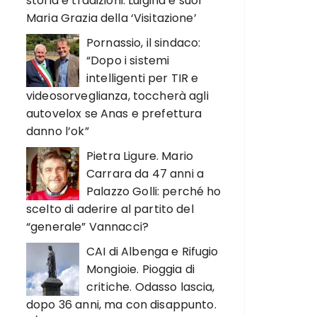
storia e tradizioni. Luigina e suor
Maria Grazia della ‘Visitazione’
Pornassio, il sindaco:
“Dopo i sistemi
intelligenti per TIR e
videosorveglianza, toccherà agli
autovelox se Anas e prefettura
danno l’ok”
Pietra Ligure. Mario
Carrara da 47 anni a
Palazzo Golli: perché ho
scelto di aderire al partito del
“generale” Vannacci?
CAI di Albenga e Rifugio
Mongioie. Pioggia di
critiche. Odasso lascia,
dopo 36 anni, ma con disappunto.