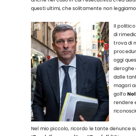
questi ultimi, che solitamente non leggiamo
Il politi
di rimedi
trova di 
procedure
oggi ques
deroghe c
dalle ta
magari a
golfo
Nol
rendere e
riconosci
Nel mio piccolo, ricordo le tante denunce su