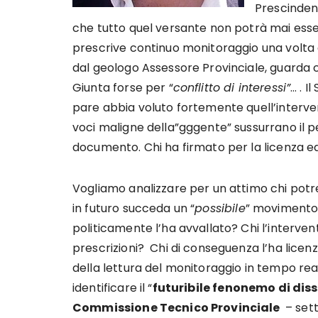
Prescinden
che tutto quel versante non potrà mai esser
prescrive continuo monitoraggio una volta es
dal geologo Assessore Provinciale, guarda 
Giunta forse per “
conflitto di interessi”
… . I
pare abbia voluto fortemente quell’intervent
voci maligne della”gggente” sussurrano il p
documento. Chi ha firmato per la licenza edil
Vogliamo analizzare per un attimo chi potr
in futuro succeda un “
possibile
” movimento 
politicamente l’ha avvallato? Chi l’inter
prescrizioni? Chi di conseguenza l’ha licenz
della lettura del monitoraggio in tempo real
identificare il “
futuribile fenonemo di dis
Commissione Tecnico Provinciale
– sett