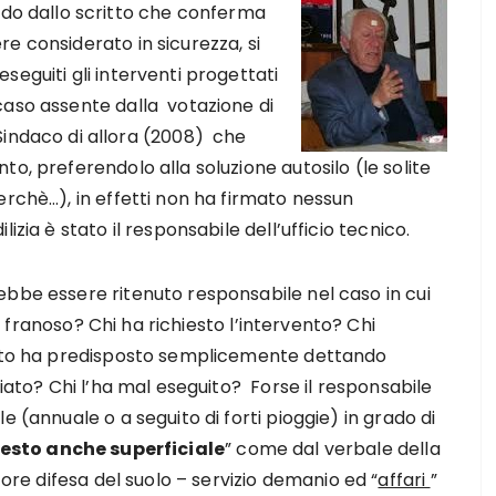
do dallo scritto che conferma
e considerato in sicurezza, si
eguiti gli interventi progettati
caso assente dalla votazione di
l Sindaco di allora (2008) che
o, preferendolo alla soluzione autosilo (le solite
erchè…), in effetti non ha firmato nessun
izia è stato il responsabile dell’ufficio tecnico.
ebbe essere ritenuto responsabile nel caso in cui
franoso? Chi ha richiesto l’intervento? Chi
vento ha predisposto semplicemente dettando
iato? Chi l’ha mal eseguito? Forse il responsabile
e (annuale o a seguito di forti pioggie) in grado di
sesto anche superficiale
” come dal verbale della
ore difesa del suolo – servizio demanio ed “
affari
”