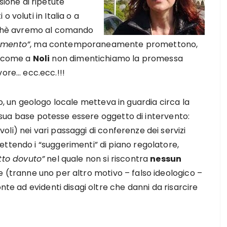
sione di ripetute
 voluti in Italia o a
nchè avremo al comando
emento”
, ma contemporaneamente promettono,
sì come a
Noli
non dimentichiamo la promessa
vore… ecc.ecc.!!!
o, un geologo locale metteva in guardia circa la
la sua base potesse essere oggetto di intervento:
oli) nei vari passaggi di conferenze dei servizi
ttendo i “suggerimenti” di piano regolatore,
tto dovuto”
nel quale non si riscontra
nessun
e (tranne uno per altro motivo – falso ideologico –
nte ad evidenti disagi oltre che danni da risarcire