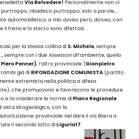
 benedetta
Via Belvedere!
Personalmente non ci
o; purtroppo, ribadisco purtroppo, solo a parole….
e automobilistico, a mio avviso però, doloso, con
il freno e lo sterzo sono difettosi.
icasi per la stessa collina di
S. Michele
, sempre
…, sempre con i due Assessori all’ambiente, quello
(
Piero Penner)
, l’altro provinciale (
Gianpietro
trambi già di
RIFONDAZIONE COMUNISTA
(partito
ente estremista nella politica a difesa
nte), che promuovono e favoriscono le procedure
o a riconsiderare le norme di
Piano Regionale
i vista idrogeologico, con la
utorizzazione provinciale nel dare il via libera a
uire il secondo lotto di
Liguria17
.