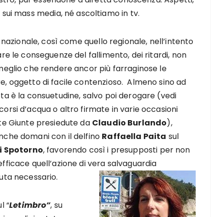
 sui mass media, né ascoltiamo in tv.
co nazionale, così come quello regionale, nell’intento
are le conseguenze del fallimento, dei ritardi, non
meglio che rendere ancor più farraginose le
, oggetto di facile contenzioso. Almeno sino ad
ta è la consuetudine, salvo poi derogare (vedi
orsi d’acqua o altro firmate in varie occasioni
nte Giunte presiedute da
Claudio Burlando
),
nche domani con il delfino
Raffaella Paita
sul
i Spotorno
, favorendo così i presupposti per non
fficace quell’azione di vera salvaguardia
uta necessario.
l “
Letimbro”
, su