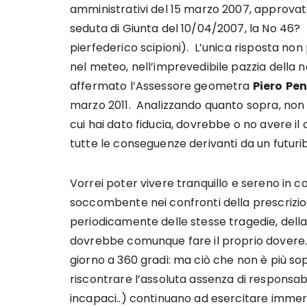
amministrativi del 15 marzo 2007, approva
seduta di Giunta del 10/04/2007, la No 46? 
pierfederico scipioni). L’unica risposta no
nel meteo, nell’imprevedibile pazzia della 
affermato l’Assessore geometra
Piero
Pen
marzo 2011. Analizzando quanto sopra, non
cui hai dato fiducia, dovrebbe o no avere il
tutte le conseguenze derivanti da un futuri
Vorrei poter vivere tranquillo e sereno in cas
soccombente nei confronti della prescrizion
periodicamente delle stesse tragedie, della
dovrebbe comunque fare il proprio dovere. 
giorno a 360 gradi: ma ciò che non è più so
riscontrare l’assoluta assenza di responsab
incapaci..) continuano ad esercitare immeri