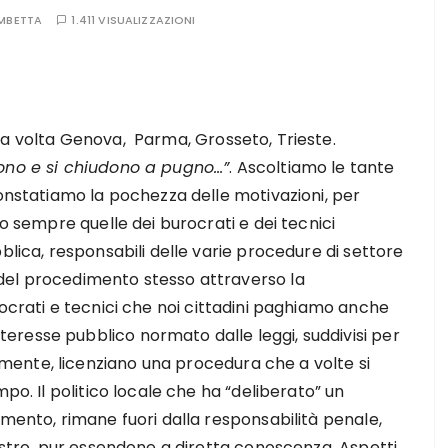
MBETTA
1.411 VISUALIZZAZIONI
 volta Genova, Parma, Grosseto, Trieste.
ono e si chiudono a pugno…”
. Ascoltiamo le tante
Constatiamo la pochezza delle motivazioni, per
no sempre quelle dei burocrati e dei tecnici
blica, responsabili delle varie procedure di settore
del procedimento stesso attraverso la
rocrati e tecnici che noi cittadini paghiamo anche
resse pubblico normato dalle leggi, suddivisi per
ente, licenziano una procedura che a volte si
po. Il politico locale che ha “deliberato” un
amento, rimane fuori dalla responsabilità penale,
astro, pur essendone a diretta conoscenza. Aspetti,