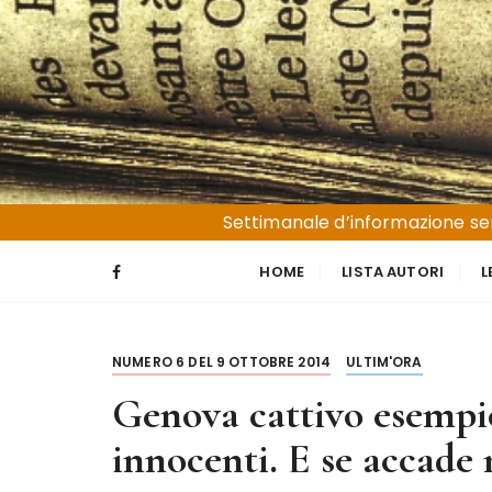
S
a
l
t
a
a
l
Liguria e Basso Piemonte
Trucioli
c
Settimanale d’informazione sen
o
n
HOME
LISTA AUTORI
L
t
e
n
NUMERO 6 DEL 9 OTTOBRE 2014
ULTIM'ORA
u
t
Genova cattivo esempio
o
innocenti. E se accade 