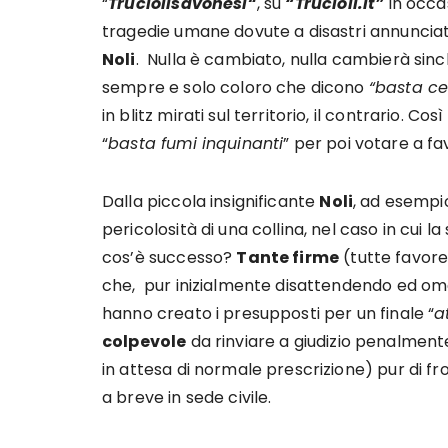
“
Truciolisavonesi
“
, su
“Trucioli.it”
in occa
tragedie umane dovute a disastri annunciati o
Noli
. Nulla è cambiato, nulla cambierà si
sempre e solo coloro che dicono
“basta c
in blitz mirati sul territorio, il contrario. Co
“
basta fumi inquinanti
” per poi votare a fa
Dalla piccola insignificante
Noli
, ad esempi
pericolosità di una collina, nel caso in cui 
cos’è successo?
Tante firme
(tutte favorev
che, pur inizialmente disattendendo ed ome
hanno creato i presupposti per un finale “
a
colpevole
da rinviare a giudizio penalment
in attesa di normale prescrizione) pur di fro
a breve in sede civile.