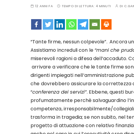
12 ANNI FA
TEMPO DI LETTURA:
4 MINUTI
DI
C.GA
“Tante firme, nessun colpevole”.
Ancora una
Assistiamo increduli con le
“mani che prud
miserevoli ragioni a difesa dell’accaduto. 
arrivare a verificare che le tante firme so
dirigenti impiegati nell’amministrazione pub
che dovrebbero assicurare la correttezza 
“
conferenza dei servizi”
. Ebbene, questi bu
profumatamente perchè salvaguardino l’inte
competenza, irresponsabilmente/collegialm
trasforma in tragedia; se non subito, nel tem
progetto di attuazione con relativo finanzi
anche nel caso in cui l’esecutività crea dis