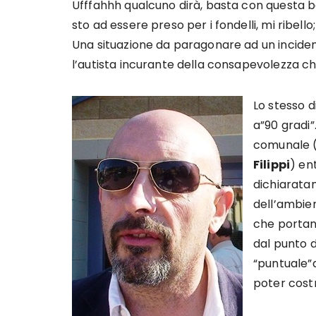
Ufffahhh qualcuno dirà, basta con questa
sto ad essere preso per i fondelli, mi ribell
Una situazione da paragonare ad un incident
l’autista incurante della consapevolezza che 
Lo stesso d
a”90 gradi”
comunale 
Filippi
) en
dichiaratam
dell’ambie
che portan
dal punto d
“puntuale”a
poter costr