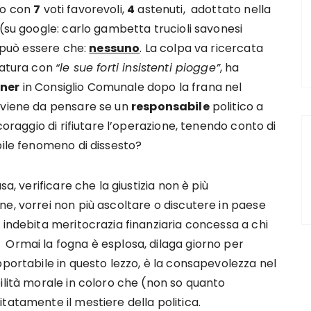
to con
7
voti favorevoli,
4
astenuti, adottato nella
(su google: carlo gambetta trucioli savonesi
n può essere che:
nessuno
. La colpa va ricercata
natura con
“le sue forti insistenti piogge”
, ha
ner
in Consiglio Comunale dopo la frana nel
 viene da pensare se un
responsabile
politico a
 coraggio di rifiutare l’operazione, tenendo conto di
bile fenomeno di dissesto?
a, verificare che la giustizia non è più
e, vorrei non più ascoltare o discutere in paese
 indebita meritocrazia finanziaria concessa a chi
Ormai la fogna è esplosa, dilaga giorno per
pportabile in questo lezzo, è la consapevolezza nel
ilità morale in coloro che (non so quanto
tatamente il mestiere della politica.