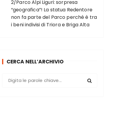
2/Parco Alpi Liguri: sorpresa
“geografica”! La statua Redentore
non fa parte del Parco perché è tra
i beni indivisi di Triora e Briga Alta
CERCA NELL’ARCHIVIO
C
e
r
c
a
: