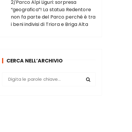
2/Parco Alpi Liguri: sorpresa
“geografica”! La statua Redentore
non fa parte del Parco perché è tra
i beni indivisi di Triora e Briga Alta
CERCA NELL’ARCHIVIO
C
e
r
c
a
: