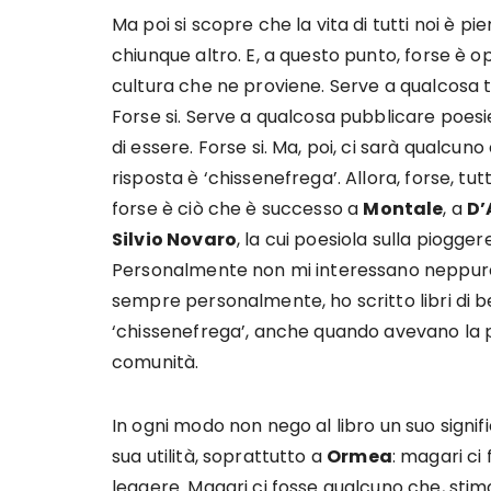
Ma poi si scopre che la vita di tutti noi è pi
chiunque altro. E, a questo punto, forse è o
cultura che ne proviene. Serve a qualcosa t
Forse si. Serve a qualcosa pubblicare poes
di essere. Forse si. Ma, poi, ci sarà qualcun
risposta è ‘chissenefrega’. Allora, forse, tut
forse è ciò che è successo a
Montale
, a
D’
Silvio Novaro
, la cui poesiola sulla piogge
Personalmente non mi interessano neppure 
sempre personalmente, ho scritto libri di be
‘chissenefrega’, anche quando avevano la pr
comunità.
In ogni modo non nego al libro un suo signif
sua utilità, soprattutto a
Ormea
: magari ci
leggere. Magari ci fosse qualcuno che, stimo