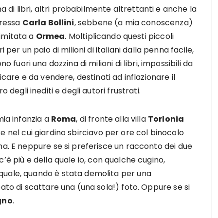
a di libri, altri probabilmente altrettanti e anche la
ressa
Carla Bollini
, sebbene (a mia conoscenza)
 limitata a
Ormea
. Moltiplicando questi piccoli
 per un paio di milioni di italiani dalla penna facile,
o fuori una dozzina di milioni di libri, impossibili da
care e da vendere, destinati ad inflazionare il
 degli inediti e degli autori frustrati.
mia infanzia a
Roma
, di fronte alla villa
Torlonia
 e nel cui giardino sbirciavo per ore col binocolo
ma. E neppure se si preferisce un racconto dei due
c’è più e della quale io, con qualche cugino,
quale, quando è stata demolita per una
ato di scattare una (una sola!) foto. Oppure se si
gno
.