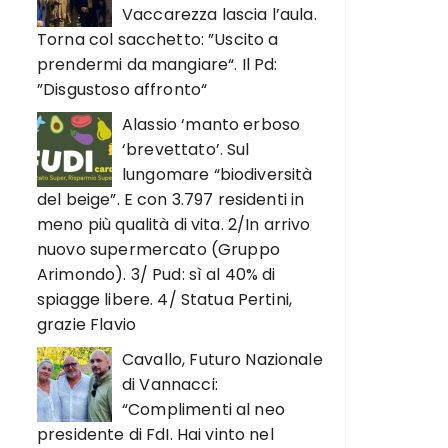
Vaccarezza lascia l’aula.
Torna col sacchetto: ”Uscito a
prendermi da mangiare“. Il Pd:
”Disgustoso affronto“
Alassio ‘manto erboso
‘brevettato’. Sul
lungomare “biodiversità
del beige”. E con 3.797 residenti in
meno più qualità di vita. 2/In arrivo
nuovo supermercato (Gruppo
Arimondo). 3/ Pud: sì al 40% di
spiagge libere. 4/ Statua Pertini,
grazie Flavio
Cavallo, Futuro Nazionale
di Vannacci:
“Complimenti al neo
presidente di FdI. Hai vinto nel