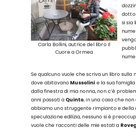
dozzin
dotto
si sia
numeri
vengon
Carla Bollini, autrice del libro Il
pubbli
Cuore a Ormea
numero
Se qualcuno vuole che scriva un libro sulla 
dove abitavano
Mussolini
e la sua famiglia
dalla finestra di mia nonna, non c’è proble
anni passati a
Quinto
, in una casa che non 
abbiamo uno struggente rimpianto e della 
speculazione edilizia, nessuno si è preoccup
vuole che racconti delle mie estati a
Rove