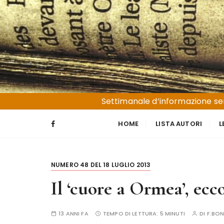
S
a
l
t
a
a
l
Liguria e Basso Piemonte
Trucioli
c
Settimanale d’informazione sen
o
n
HOME
LISTA AUTORI
L
t
e
n
NUMERO 48 DEL 18 LUGLIO 2013
u
t
Il ‘cuore a Ormea’, ecco
o
13 ANNI FA
TEMPO DI LETTURA:
5 MINUTI
DI
F.BON