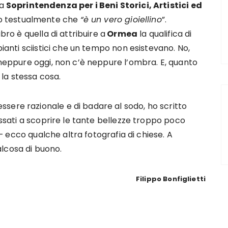
la
Soprintendenza per i Beni Storici, Artistici ed
o testualmente che
“è un vero gioiellino
”.
bro è quella di attribuire a
Ormea
la qualifica di
pianti sciistici che un tempo non esistevano. No,
o neppure oggi, non c’è neppure l’ombra. E, quanto
a la stessa cosa.
sere razionale e di badare al sodo, ho scritto
ressati a scoprire le tante bellezze troppo poco
i – ecco qualche altra fotografia di chiese. A
lcosa di buono.
Filippo Bonfiglietti