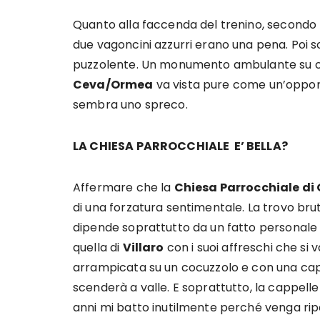
Quanto alla faccenda del trenino, secondo 
due vagoncini azzurri erano una pena. Poi 
puzzolente. Un monumento ambulante su co
Ceva/Ormea
va vista pure come un’opport
sembra uno spreco.
LA CHIESA PARROCCHIALE E’ BELLA?
Affermare che la
Chiesa Parrocchiale di
di una forzatura sentimentale. La trovo brut
dipende soprattutto da un fatto personale m
quella di
Villaro
con i suoi affreschi che si 
arrampicata su un cocuzzolo e con una capp
scenderà a valle. E soprattutto, la cappelle
anni mi batto inutilmente perché venga ripa