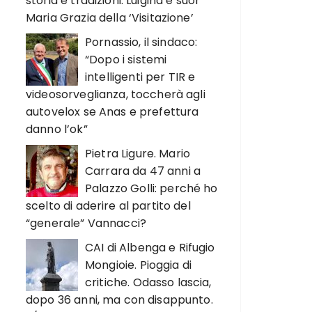
storia e tradizioni. Luigina e suor
Maria Grazia della ‘Visitazione’
Pornassio, il sindaco:
“Dopo i sistemi
intelligenti per TIR e
videosorveglianza, toccherà agli
autovelox se Anas e prefettura
danno l’ok”
Pietra Ligure. Mario
Carrara da 47 anni a
Palazzo Golli: perché ho
scelto di aderire al partito del
“generale” Vannacci?
CAI di Albenga e Rifugio
Mongioie. Pioggia di
critiche. Odasso lascia,
dopo 36 anni, ma con disappunto.