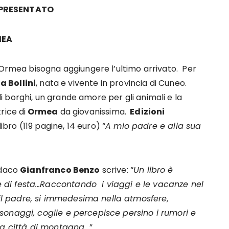
 PRESENTATO
RMEA
 Ormea bisogna aggiungere l’ultimo arrivato. Per
a Bollini
, nata e vivente in provincia di Cuneo.
 borghi, un grande amore per gli animali e la
rice di
Ormea
da giovanissima.
Edizioni
 libro (119 pagine, 14 euro) “
A mio padre e alla sua
ndaco
Gianfranco Benzo
scrive: “
Un libro è
 di festa…Raccontando i viaggi e le vacanze nel
l padre, si immedesima nella atmosfere,
sonaggi, coglie e percepisce persino i rumori e
la città di montagna..
.”.