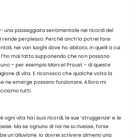
– una passeggiata sentimentale nei ricordi del
 rende perplesso. Perché anch’io potrei fare
i, nei vari luoghi dove ho abitato, in quelli a cui
on l’ho mai fatto supponendo che non possano
cuno – per esempio Marcel Proust – di queste
ione di vita. E riconosco che qualche volta la
che ne emerge possano funzionare. Allora mi
cciamo tutti.
 ogni vita ha i suoi ricordi, le sue ‘struggenze’ e le
oesie. Ma se ognuno di noi ne scrivesse, forse
be un’alluvione. Io dovrei scrivere almeno una