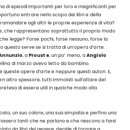
ena di episodi importanti per loro e insignificanti per
pportuno entrare nello scopo dei libri e della
ramandare agli altri le proprie esperienze di vita?
ie, che rappresentano soprattutto il proprio modo
o che legge? Forse pochi, forse nessuno, forse la
to questo serve se si tratta di un’opera d’arte:
Annunzio
, a
Proust e
, un po’ meno, a
Angiolo
rellina di marzo avevo letto da bambino.
queste opere d’arte e neppure questi autori. E,
n altro spessore, tutti immolati sull’altare del
etesa di essere utili in qualche modo alla
icato, un suo calore, una sua simpatia e perfino una
 fossero tanti che ne parlano e che riescono a farsi
lato da libri del genere, decide di tornare a