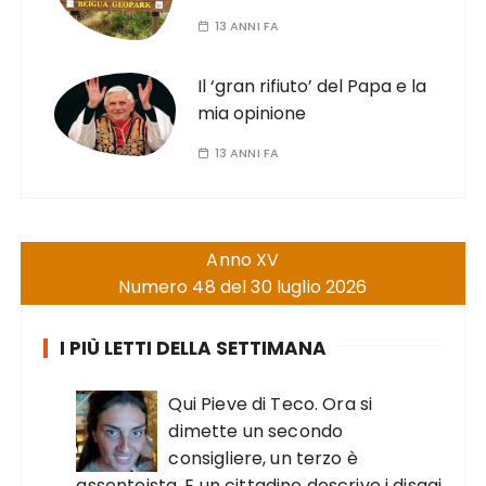
13 ANNI FA
Il ‘gran rifiuto’ del Papa e la
mia opinione
13 ANNI FA
Anno XV
Numero 48 del 30 luglio 2026
I PIÙ LETTI DELLA SETTIMANA
Qui Pieve di Teco. Ora si
dimette un secondo
consigliere, un terzo è
assenteista. E un cittadino descrive i disagi