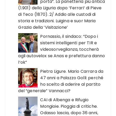
porta”. La panetteria più antica
(1.901) della Liguria dopo ‘Ferrari’ di Pieve
di Teco (1870). 2/ Addio alle custodi di
storia e tradizioni. Luigina e suor Maria
Grazia della ‘Visitazione’
Pornassio, il sindaco: “Dopo i
sistemi intelligenti per TIR e
videosorveglianza, toccherà
agli autovelox se Anas e prefettura danno
l’ok”
Pietra Ligure. Mario Carrara da
47 anni a Palazzo Golli: perché
ho scelto di aderire al partito
del “generale” Vannacci?
CAI di Albenga e Rifugio
Mongioie. Pioggia di critiche.
Odasso lascia, dopo 36 anni,