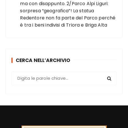
ma con disappunto. 2/Parco Alpi Liguri:
sorpresa “geografica”! La statua
Redentore non fa parte del Parco perché
è tra i beni indivisi di Triora e Briga Alta
CERCA NELL’ARCHIVIO
C
e
r
c
a
: