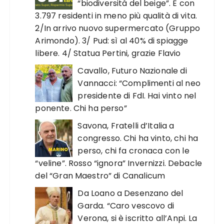
“biodiversità del beige”. E con
3.797 residenti in meno più qualità di vita.
2/In arrivo nuovo supermercato (Gruppo
Arimondo). 3/ Pud: sì al 40% di spiagge
libere. 4/ Statua Pertini, grazie Flavio
Cavallo, Futuro Nazionale di
Vannacci: “Complimenti al neo
presidente di FdI. Hai vinto nel
ponente. Chi ha perso”
Savona, Fratelli d’Italia a
congresso. Chi ha vinto, chi ha
perso, chi fa cronaca con le
“veline”. Rosso “ignora” Invernizzi. Debacle
del “Gran Maestro” di Canalicum
Da Loano a Desenzano del
Garda. “Caro vescovo di
Verona, si è iscritto all’Anpi. La