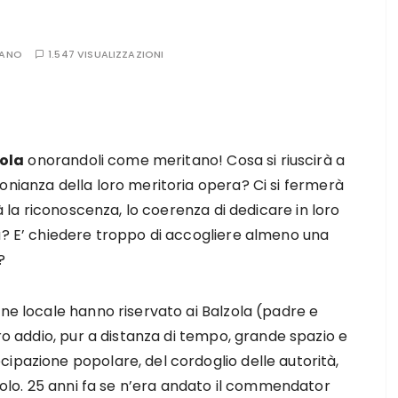
SANO
1.547 VISUALIZZAZIONI
zola
onorandoli come meritano! Cosa si riuscirà a
onianza della loro meritoria opera? Ci si fermerà
à la riconoscenza, lo coerenza di dedicare in loro
za? E’ chiedere troppo di accogliere almeno una
?
one locale hanno riservato ai Balzola (padre e
loro addio, pur a distanza di tempo, grande spazio e
cipazione popolare, del cordoglio delle autorità,
n solo. 25 anni fa se n’era andato il commendator