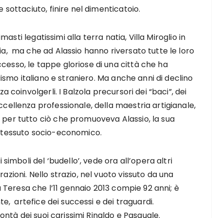
 sottaciuto, finire nel dimenticatoio.
 rimasti legatissimi alla terra natia, Villa Miroglio in
ia, ma che ad Alassio hanno riversato tutte le loro
cesso, le tappe gloriose di una città che ha
turismo italiano e straniero. Ma anche anni di declino
za coinvolgerli. I Balzola precursori dei “baci”, dei
ccellenza professionale, della maestria artigianale,
 per tutto ciò che promuoveva Alassio, la sua
l tessuto socio-economico.
i simboli del ‘budello’, vede ora all’opera altri
azioni. Nello strazio, nel vuoto vissuto da una
resa che l’11 gennaio 2013 compie 92 anni; è
te, artefice dei successi e dei traguardi.
lontà dei suoi carissimi Rinaldo e Pasquale.