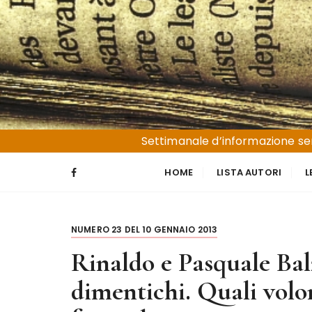
S
a
l
t
a
a
l
Liguria e Basso Piemonte
Trucioli
c
Settimanale d’informazione sen
o
n
HOME
LISTA AUTORI
L
t
e
n
NUMERO 23 DEL 10 GENNAIO 2013
u
t
Rinaldo e Pasquale Bal
o
dimentichi. Quali volo