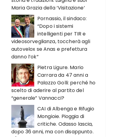
storia e tradizioni. Luigina e suor
Maria Grazia della ‘Visitazione’
Pornassio, il sindaco:
“Dopo i sistemi
intelligenti per TIR e
videosorveglianza, toccherà agli
autovelox se Anas e prefettura
danno l’ok”
Pietra Ligure. Mario
Carrara da 47 anni a
Palazzo Golli: perché ho
scelto di aderire al partito del
“generale” Vannacci?
CAI di Albenga e Rifugio
Mongioie. Pioggia di
critiche. Odasso lascia,
dopo 36 anni, ma con disappunto.