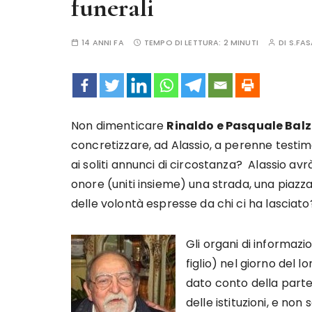
funerali
14 ANNI FA
TEMPO DI LETTURA:
2 MINUTI
DI
S.FA
Non dimenticare
Rinaldo e Pasquale Bal
concretizzare, ad Alassio, a perenne testim
ai soliti annunci di circostanza? Alassio avr
onore (uniti insieme) una strada, una piaz
delle volontà espresse da chi ci ha lasciato
Gli organi di informazi
figlio) nel giorno del 
dato conto della parte
delle istituzioni, e no