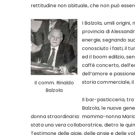
rettitudine non abituale, che non può essere
I Balzola, umili origini,
provincia di Alessandr
energie, segnando suc
conosciuto i fasti, il 
ed il boom edilizio, sen
caffè concerto, dell’e
dell’amore e passione
storia commerciale, i
Il comm. Rinaldo
Balzola
Il bar-pasticceria, tra 
Balzola, le nuove gener
donna straordinaria: mamma-nonna Maria Te
stata una vera collaboratrice, dietro le quin
Testimone delle gioie, delle ansie e delle vo