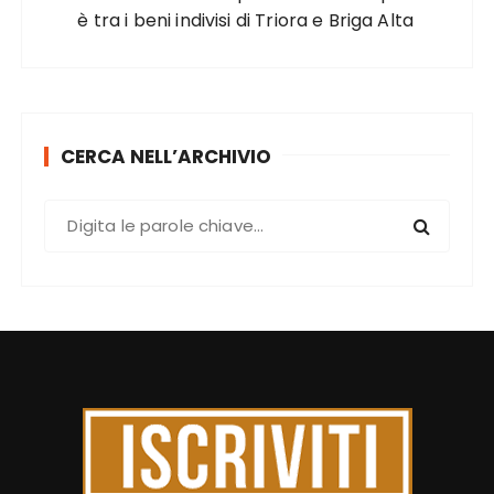
è tra i beni indivisi di Triora e Briga Alta
CERCA NELL’ARCHIVIO
C
e
r
c
a
: