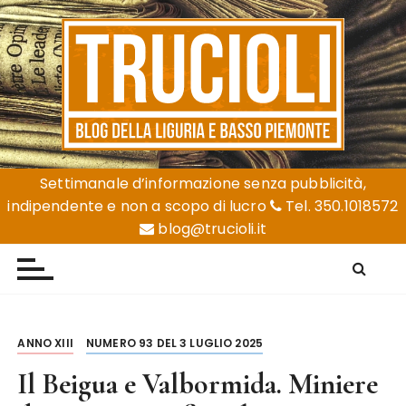
S
a
l
t
a
a
l
Trucioli
Liguria e Basso Piemonte
c
Settimanale d’informazione senza pubblicità,
o
indipendente e non a scopo di lucro
Tel. 350.1018572
n
blog@trucioli.it
t
e
n
u
t
ANNO XIII
NUMERO 93 DEL 3 LUGLIO 2025
o
Il Beigua e Valbormida. Miniere