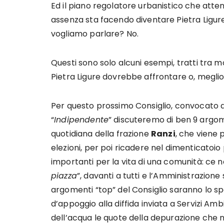
Ed il piano regolatore urbanistico che atten
assenza sta facendo diventare Pietra Ligure
vogliamo parlare? No.
Questi sono solo alcuni esempi, tratti tra mo
Pietra Ligure dovrebbe affrontare o, meglio
Per questo prossimo Consiglio, convocato d
“
Indipendente
” discuteremo di ben 9 argom
quotidiana della frazione
Ranzi
, che viene 
elezioni, per poi ricadere nel dimenticatoio
importanti per la vita di una comunità: ce n
piazza
”, davanti a tutti e l’Amministrazione
argomenti “top” del Consiglio saranno lo s
d’appoggio alla diffida inviata a Servizi Amb
dell’acqua le quote della depurazione che n