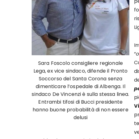
p
fo
ri
Li
I
“
o
Co
Sara Foscolo consigliere regionale
Lega, ex vice sindaco, difende il Pronto
di
Soccorso del Santa Corona senza
de
dimenticare l’ospedale di Albenga. Il
p
sindaco De Vincenzi è sulla stessa linea.
p
Entrambi tifosi di Bucci presidente
V
hanno buone probabilità di non essere
pr
delusi
t
ve