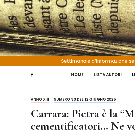
S
a
l
t
a
a
l
Liguria e Basso Piemonte
Trucioli
c
Settimanale d’informazione sen
o
n
HOME
LISTA AUTORI
L
t
e
n
ANNO XIII
NUMERO 90 DEL 12 GIUGNO 2025
u
t
Carrara: Pietra è la “M
o
cementificatori… Ne v