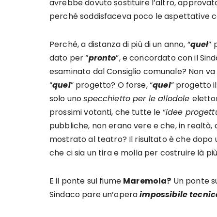
avrebbe dovuto sostituire l’altro, approvato 
perché soddisfaceva poco le aspettative c
Perché, a distanza di più di un anno, “
quel
” 
dato per “
pronto
”, e concordato con il Sin
esaminato dal Consiglio comunale? Non va 
“
quel
” progetto? O forse, “
quel
” progetto i
solo uno
specchietto per le allodole
elettor
prossimi votanti, che tutte le “
idee progett
pubbliche, non erano vere e che, in realtà, 
mostrato al teatro? Il risultato è che dopo 
che ci sia un tira e molla per costruire là pi
E il ponte sul fiume
Maremola?
Un ponte su 
Sindaco pare un’opera
impossibile tecni