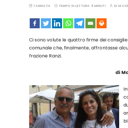
1 ANNO FA
TEMPO DI LETTURA:
6 MINUTI
DI
M.CA
Ci sono volute le quattro firme dei consigli
comunale che, finalmente, affrontasse alcun
frazione Ranzi.
di M
In
c
du
am
bi