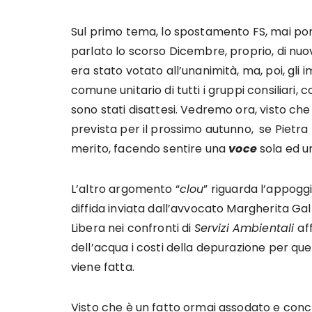
Sul primo tema, lo spostamento FS, mai por
parlato lo scorso Dicembre, proprio, di nuov
era stato votato all’unanimità, ma, poi, gl
comune unitario di tutti i gruppi consiliari
sono stati disattesi. Vedremo ora, visto che
prevista per il prossimo autunno, se Pietra
merito, facendo sentire una
voce
sola ed u
L’altro argomento “
clou
” riguarda l’appogg
diffida inviata dall’avvocato Margherita Gal
Libera nei confronti di
Servizi Ambientali
af
dell’acqua i costi della depurazione per quell
viene fatta.
Visto che è un fatto ormai assodato e conc