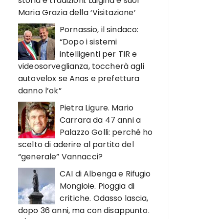
storia e tradizioni. Luigina e suor
Maria Grazia della ‘Visitazione’
Pornassio, il sindaco:
“Dopo i sistemi
intelligenti per TIR e
videosorveglianza, toccherà agli
autovelox se Anas e prefettura
danno l’ok”
Pietra Ligure. Mario
Carrara da 47 anni a
Palazzo Golli: perché ho
scelto di aderire al partito del
“generale” Vannacci?
CAI di Albenga e Rifugio
Mongioie. Pioggia di
critiche. Odasso lascia,
dopo 36 anni, ma con disappunto.