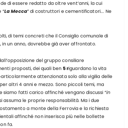
de di essere redatto da oltre vent’anni, la cui
 “
La Mecca
” di costruttori e cementificatori…. Ne
lti, di temi concreti che il Consiglio comunale di
, in un anno, dovrebbe già aver affrontato.
all’opposizione del gruppo consiliare
enti proposti, dei quali ben
5 r
iguardano la vita
particolarmente attenzionata solo alla vigilia delle
 per altri 4 anni e mezzo. Sono piccoli temi, ma
e siamo fatti carico affinché vengano discussi “
in
 si assuma le proprie responsabilità. Ma i due
postamento a monte della Ferrovia e la richiesta
ientali affinché non inserisca più nelle bollette
on fa.