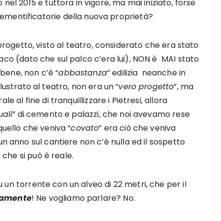
nel 2015 e tuttora in vigore, ma mai iniziato, forse
ementificatorie della nuova proprietà?
progetto, visto al teatro, considerato che era stato
daco (dato che sul palco c’era lui), NON è MAI stato
bene, non c’è “
abbastanza
” edilizia neanche in
llustrato al teatro, non era un “
vero progetto
”, ma
ale al fine di tranquillizzare i Pietresi, allora
uali
” di cemento e palazzi, che noi avevamo rese
quello che veniva “
covato
” era ciò che veniva
un anno sul cantiere non c’è nulla ed il sospetto
ù che si può è reale.
un torrente con un alveo di 22 metri, che per il
camente
! Ne vogliamo parlare? No.