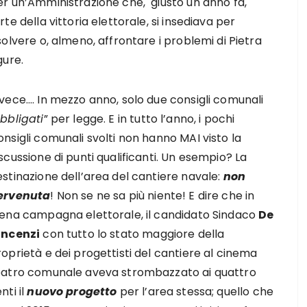
er un’Amministrazione che, giusto un anno fa,
rte della vittoria elettorale, si insediava per
solvere o, almeno, affrontare i problemi di Pietra
gure.
nvece…. In mezzo anno, solo due consigli comunali
bbligati
” per legge. E in tutto l’anno, i pochi
nsigli comunali svolti non hanno MAI visto la
scussione di punti qualificanti. Un esempio? La
stinazione dell’area del cantiere navale:
non
ervenuta
! Non se ne sa più niente! E dire che in
iena campagna elettorale, il candidato Sindaco
De
incenzi
con tutto lo stato maggiore della
oprietà e dei progettisti del cantiere al cinema
eatro comunale aveva strombazzato ai quattro
nti il
nuovo progetto
per l’area stessa; quello che