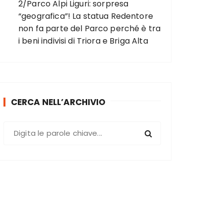
2/Parco Alpi Liguri: sorpresa
“geografica”! La statua Redentore
non fa parte del Parco perché è tra
i beni indivisi di Triora e Briga Alta
CERCA NELL’ARCHIVIO
C
e
r
c
a
: