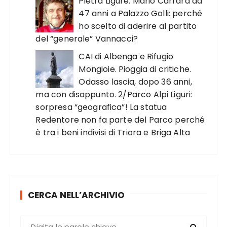
Pietra Ligure. Mario Carrara da
47 anni a Palazzo Golli: perché
ho scelto di aderire al partito
del “generale” Vannacci?
CAI di Albenga e Rifugio
Mongioie. Pioggia di critiche.
Odasso lascia, dopo 36 anni,
ma con disappunto. 2/Parco Alpi Liguri:
sorpresa “geografica”! La statua
Redentore non fa parte del Parco perché
è tra i beni indivisi di Triora e Briga Alta
CERCA NELL’ARCHIVIO
C