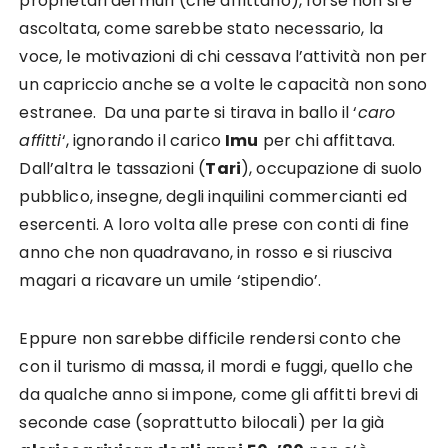
proprietari dei muri (che affittano), forse non si è
ascoltata, come sarebbe stato necessario, la
voce, le motivazioni di chi cessava l’attività non per
un capriccio anche se a volte le capacità non sono
estranee. Da una parte si tirava in ballo il ‘
caro
affitti
‘, ignorando il carico
Imu
per chi affittava.
Dall’altra le tassazioni (
Tari
), occupazione di suolo
pubblico, insegne, degli inquilini commercianti ed
esercenti. A loro volta alle prese con conti di fine
anno che non quadravano, in rosso e si riusciva
magari a ricavare un umile ‘stipendio’.
Eppure non sarebbe difficile rendersi conto che
con il turismo di massa, il mordi e fuggi, quello che
da qualche anno si impone, come gli affitti brevi di
seconde case (soprattutto bilocali) per la già