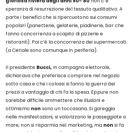
gloriosa riviera degli anni 50-’80
non c’è
speranza di resurrezione del tessuto qualitativo. A
parte i benefici che si ripercuotono sui consumi
popolari (panetterie, gelaterie, piadinerie, bar che
fanno concorrenza a scapito di pizzerie e
ristoranti). Poi c’è la concorrenza dei supermercati
(a Ceriale sono comunque in periferia).
Il presidente
Bucci,
in campagna elettorale,
dichiarava che preferisce comprare nel negozio
sotto casa e che i colossi si fanno la guerra dei
prezzi a vantaggio di chi fa la spesa. Eppure non
sarebbe difficile ammettere che illusioni e
ottimismo
non
sono un toccasana. Si gareggia
nelle manifestazioni, si valorizzano le passeggiate a
mare, non si risparmia nel marketing, ma
non
si fa