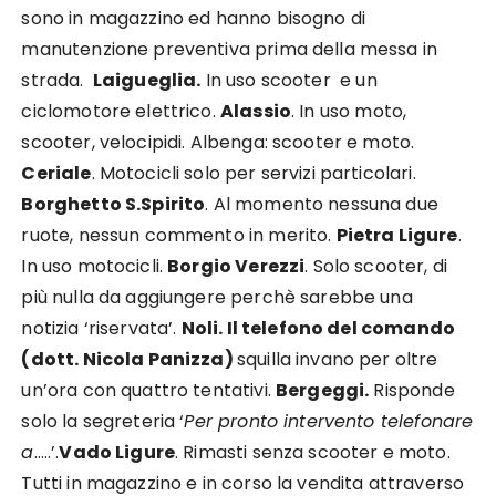
sono in magazzino ed hanno bisogno di
manutenzione preventiva prima della messa in
strada.
Laigueglia.
In uso scooter e un
ciclomotore elettrico.
Alassio
. In uso moto,
scooter, velocipidi. Albenga: scooter e moto.
Ceriale
. Motocicli solo per servizi particolari.
Borghetto S.Spirito
. Al momento nessuna due
ruote, nessun commento in merito.
Pietra Ligure
.
In uso motocicli.
Borgio Verezzi
. Solo scooter, di
più nulla da aggiungere perchè sarebbe una
notizia ‘riservata’.
Noli. Il telefono del comando
(dott. Nicola Panizza)
squilla invano per oltre
un’ora con quattro tentativi.
Bergeggi.
Risponde
solo la segreteria ‘
Per pronto intervento telefonare
a
…..’.
Vado Ligure
. Rimasti senza scooter e moto.
Tutti in magazzino e in corso la vendita attraverso