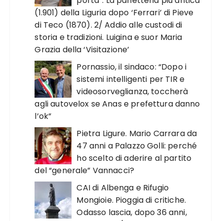
porta”. La panetteria più antica
(1.901) della Liguria dopo ‘Ferrari’ di Pieve
di Teco (1870). 2/ Addio alle custodi di
storia e tradizioni. Luigina e suor Maria
Grazia della ‘Visitazione’
Pornassio, il sindaco: “Dopo i
sistemi intelligenti per TIR e
videosorveglianza, toccherà
agli autovelox se Anas e prefettura danno
l’ok”
Pietra Ligure. Mario Carrara da
47 anni a Palazzo Golli: perché
ho scelto di aderire al partito
del “generale” Vannacci?
CAI di Albenga e Rifugio
Mongioie. Pioggia di critiche.
Odasso lascia, dopo 36 anni,