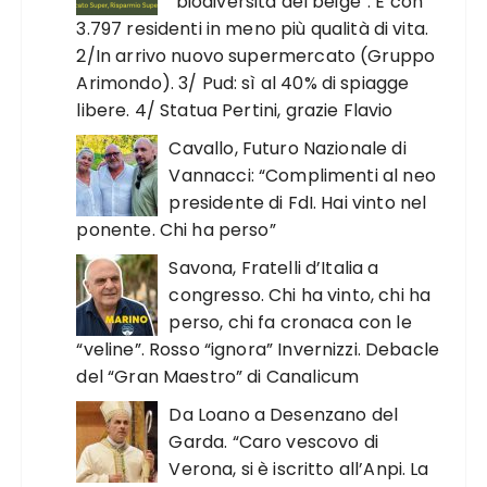
“biodiversità del beige”. E con
3.797 residenti in meno più qualità di vita.
2/In arrivo nuovo supermercato (Gruppo
Arimondo). 3/ Pud: sì al 40% di spiagge
libere. 4/ Statua Pertini, grazie Flavio
Cavallo, Futuro Nazionale di
Vannacci: “Complimenti al neo
presidente di FdI. Hai vinto nel
ponente. Chi ha perso”
Savona, Fratelli d’Italia a
congresso. Chi ha vinto, chi ha
perso, chi fa cronaca con le
“veline”. Rosso “ignora” Invernizzi. Debacle
del “Gran Maestro” di Canalicum
Da Loano a Desenzano del
Garda. “Caro vescovo di
Verona, si è iscritto all’Anpi. La