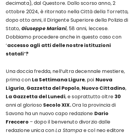
decimata), dal Questore. Dallo scorso anno,
2
ottobre 2024, è r
itornato nella Città della Torretta,
dopo otto anni, il Dirigente Superiore della Polizia di
Stato,
Giuseppe Mariani
, 58 anni, leccese.
Dobbiamo procedere anche in questo caso con
‘
accesso agli atti delle nostre istituzioni
statali’?
Una doccia fredda, nell’ultra decennale mestiere,
prima con
La Settimana Ligure
, poi
Nuova
Liguria
,
Gazzetta del Popolo
,
Nuovo Cittadino
,
La Gazzetta del Lunedi
, e soprattutto oltre
30
anni al glorioso
Secolo XIX.
Ora la provincia di
Savona ha un nuovo capo redazione
Dario
Freccero
– dopo il benvenuto divorzio dalle
redazione unica con
La Stampa
e col neo editore