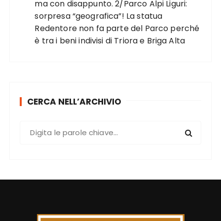
ma con disappunto. 2/Parco Alpi Liguri:
sorpresa “geografica”! La statua
Redentore non fa parte del Parco perché
è tra i beni indivisi di Triora e Briga Alta
CERCA NELL’ARCHIVIO
C
e
r
c
a
: