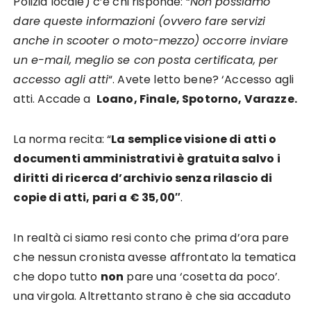
Polizia locale) c’è chi risponde: “
Non possiamo
dare queste informazioni (ovvero fare servizi
anche in scooter o moto-mezzo) occorre inviare
un e-mail, meglio se con posta certificata, per
accesso agli atti
“. Avete letto bene? ‘Accesso agli
atti. Accade a
Loano, Finale, Spotorno, Varazze.
La norma recita: “
La semplice visione di atti o
documenti amministrativi è gratuita salvo i
diritti di ricerca d’archivio senza rilascio di
copie di atti, pari a € 35,00″
.
In realtà ci siamo resi conto che prima d’ora pare
che nessun cronista avesse affrontato la tematica
che dopo tutto
non
pare una ‘cosetta da poco’.
una virgola. Altrettanto strano è che sia accaduto