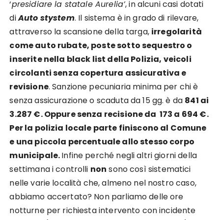
‘
presidiare la statale Aurelia’
, in alcuni casi dotati
di
Auto stystem
. Il sistema è in grado di rilevare,
attraverso la scansione della targa,
irregolarità
come auto rubate, poste sotto sequestro o
inserite nella black list della Polizia, veicoli
circolanti senza copertura assicurativa e
revisione
. Sanzione pecuniaria minima per chi è
senza assicurazione o scaduta da 15 gg. è da
841 ai
3.287 €. Oppure senza recisione da 173 a 694 €.
Per la polizia locale parte finiscono al Comune
e una piccola percentuale allo stesso corpo
municipale.
Infine perché negli altri giorni della
settimana i controlli
non
sono così sistematici
nelle varie località che, almeno nel nostro caso,
abbiamo accertato? Non parliamo delle ore
notturne per richiesta intervento con incidente