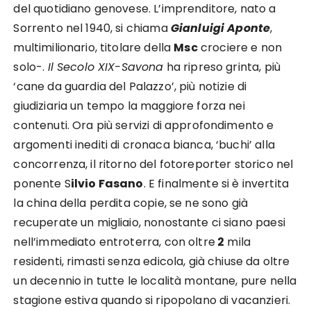
del quotidiano genovese. L’imprenditore, nato a
Sorrento nel 1940, si chiama
Gianluigi Aponte
,
multimilionario, titolare della
Msc
crociere e non
solo-.
Il Secolo XIX-Savona
ha ripreso grinta, più
‘cane da guardia del Palazzo’, più notizie di
giudiziaria un tempo la maggiore forza nei
contenuti. Ora più servizi di approfondimento e
argomenti inediti di cronaca bianca, ‘buchi’ alla
concorrenza, il ritorno del fotoreporter storico nel
ponente S
ilvio Fasano
. E finalmente si è invertita
la china della perdita copie, se ne sono già
recuperate un migliaio, nonostante ci siano paesi
nell’immediato entroterra, con oltre
2
mila
residenti, rimasti senza edicola, già chiuse da oltre
un decennio in tutte le località montane, pure nella
stagione estiva quando si ripopolano di vacanzieri.