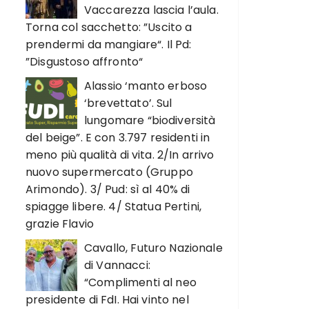
Vaccarezza lascia l’aula.
Torna col sacchetto: ”Uscito a
prendermi da mangiare“. Il Pd:
”Disgustoso affronto“
Alassio ‘manto erboso
‘brevettato’. Sul
lungomare “biodiversità
del beige”. E con 3.797 residenti in
meno più qualità di vita. 2/In arrivo
nuovo supermercato (Gruppo
Arimondo). 3/ Pud: sì al 40% di
spiagge libere. 4/ Statua Pertini,
grazie Flavio
Cavallo, Futuro Nazionale
di Vannacci:
“Complimenti al neo
presidente di FdI. Hai vinto nel