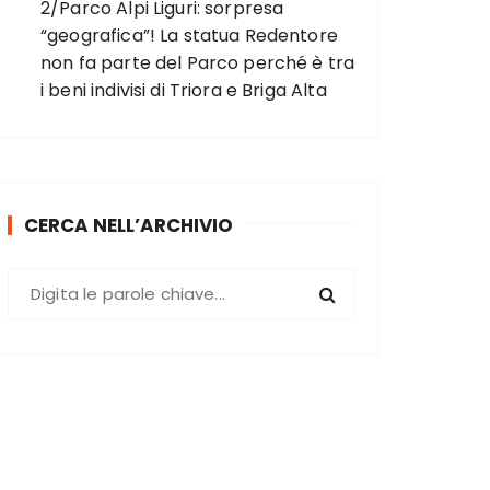
2/Parco Alpi Liguri: sorpresa
“geografica”! La statua Redentore
non fa parte del Parco perché è tra
i beni indivisi di Triora e Briga Alta
CERCA NELL’ARCHIVIO
C
e
r
c
a
: