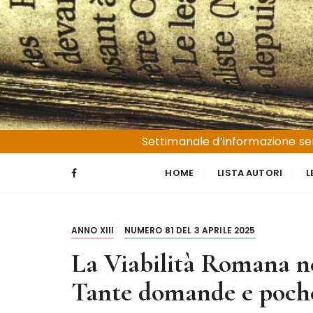
S
a
l
t
a
a
l
Liguria e Basso Piemonte
Trucioli
c
Settimanale d’informazione sen
o
n
HOME
LISTA AUTORI
L
t
e
n
ANNO XIII
NUMERO 81 DEL 3 APRILE 2025
u
t
La Viabilità Romana ne
o
Tante domande e poche 