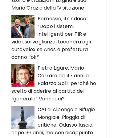
storia e tradizioni. Luigina e suor
Maria Grazia della ‘Visitazione’
Pornassio, il sindaco:
“Dopo i sistemi
intelligenti per TIR e
videosorveglianza, toccherà agli
autovelox se Anas e prefettura
danno l’ok”
Pietra Ligure. Mario
Carrara da 47 anni a
Palazzo Golli: perché ho
scelto di aderire al partito del
“generale” Vannacci?
CAI di Albenga e Rifugio
Mongioie. Pioggia di
critiche. Odasso lascia,
dopo 36 anni, ma con disappunto.