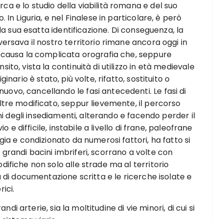
a e lo studio della viabilità romana e del suo
 In Liguria, e nel Finalese in particolare, è però
lla sua esatta identificazione. Di conseguenza, la
versava il nostro territorio rimane ancora oggi in
o causa la complicata orografia che, seppure
ito, vista la continuità di utilizzo in età medievale
inario è stato, più volte, rifatto, sostituito o
ovo, cancellando le fasi antecedenti. Le fasi di
ltre modificato, seppur lievemente, il percorso
oni degli insediamenti, alterando e facendo perder il
io e difficile, instabile a livello di frane, paleofrane
gia e condizionato da numerosi fattori, ha fatto si
grandi bacini imbriferi, scorrano a volte con
difiche non solo alle strade ma al territorio
à di documentazione scritta e le ricerche isolate e
ici.
andi arterie, sia la moltitudine di vie minori, di cui si