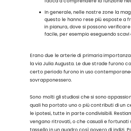
fatica a comprendere la funzione nel 
In generale, nelle nostre zone la ma
questo le hanno rese più esposte a fr
in pianura, dove si possono verificare 
facile, per esempio eseguendo scavi cit
Erano due le arterie di primaria importanza 
la via Julia Augusta. Le due strade furono c
certo periodo furono in uso contemporaneam
sovrapponessero.
Sono molti gli studiosi che si sono appassion
quali ha portato uno o più contributi di un 
le ipotesi, tutte in parte condivisibili. Res
vengano ritrovati, o che casuali e fortunati
tassello in un quadro così povero di indizi. 