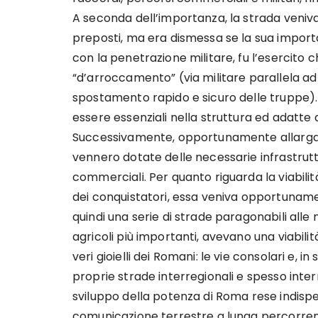
A seconda dell’importanza, la strada veniv
preposti, ma era dismessa se la sua import
con la penetrazione militare, fu l’esercito
“d’arroccamento” (via militare parallela ad
spostamento rapido e sicuro delle truppe). 
essere essenziali nella struttura ed adatt
Successivamente, opportunamente allargate
vennero dotate delle necessarie infrastrut
commerciali. Per quanto riguarda la viabilit
dei conquistatori, essa veniva opportunamen
quindi una serie di strade paragonabili alle n
agricoli più importanti, avevano una viabilità
veri gioielli dei Romani: le vie consolari e, i
proprie strade interregionali e spesso interna
sviluppo della potenza di Roma rese indispe
comunicazione terrestre a lunga percorrenz