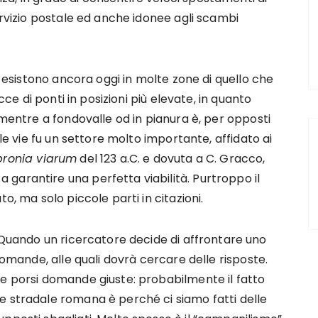
ervizio postale ed anche idonee agli scambi
o, esistono ancora oggi in molte zone di quello che
acce di ponti in posizioni più elevate, in quanto
 mentre a fondovalle od in pianura è, per opposti
lle vie fu un settore molto importante, affidato ai
pronia viarum
del 123 a.C. e dovuta a C. Gracco,
garantire una perfetta viabilità. Purtroppo il
o, ma solo piccole parti in citazioni.
Quando un ricercatore decide di affrontare uno
 domande, alle quali dovrà cercare delle risposte.
te porsi domande giuste: probabilmente il fatto
e stradale romana è perché ci siamo fatti delle