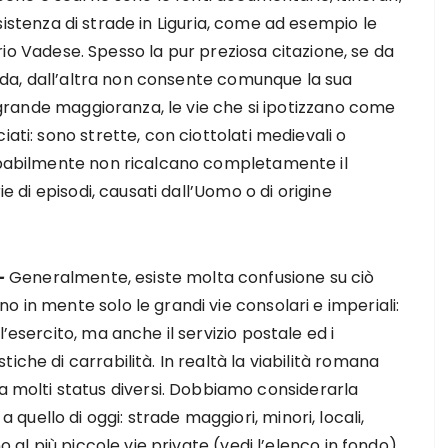
istenza di strade in Liguria, come ad esempio le
itorio Vadese. Spesso la pur preziosa citazione, se da
trada, dall’altra non consente comunque la sua
tragrande maggioranza, le vie che si ipotizzano come
iati: sono strette, con ciottolati medievali o
robabilmente non ricalcano completamente il
ie di episodi, causati dall’Uomo o di origine
-
Generalmente, esiste molta confusione su ciò
 in mente solo le grandi vie consolari e imperiali:
’esercito, ma anche il servizio postale ed i
iche di carrabilità. In realtà la viabilità romana
olti status diversi. Dobbiamo considerarla
uello di oggi: strade maggiori, minori, locali,
o al più piccole vie private (vedi l’elenco in fondo).