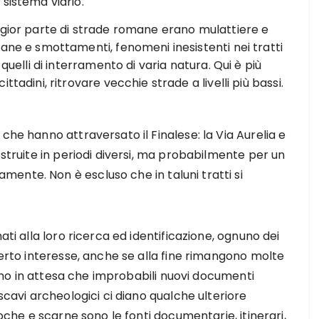
sistema viario.
ggior parte di strade romane erano mulattiere e
ane e smottamenti, fenomeni inesistenti nei tratti
quelli di interramento di varia natura. Qui è più
tadini, ritrovare vecchie strade a livelli più bassi.
che hanno attraversato il Finalese: la Via Aurelia e
ostruite in periodi diversi, ma probabilmente per un
ente. Non è escluso che in taluni tratti si
ati alla loro ricerca ed identificazione, ognuno dei
certo interesse, anche se alla fine rimangono molte
tiamo in attesa che improbabili nuovi documenti
 scavi archeologici ci diano qualche ulteriore
Poche e scarne sono le fonti documentarie, itinerari,