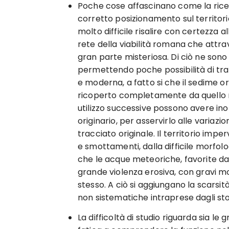
Poche cose affascinano come la ricerc
corretto posizionamento sul territorio.
molto difficile risalire con certezza a
rete della viabilità romana che attra
gran parte misteriosa. Di ciò ne son
permettendo poche possibilità di trans
e moderna, a fatto si che il sedime orig
ricoperto completamente da quello nu
utilizzo successive possono avere ino
originario, per asservirlo alle variazi
tracciato originale. Il territorio imperv
e smottamenti, dalla difficile morfolo
che le acque meteoriche, favorite da 
grande violenza erosiva, con gravi mo
stesso. A ciò si aggiungano la scarsit
non sistematiche intraprese dagli stor
La difficoltà di studio riguarda sia le gr