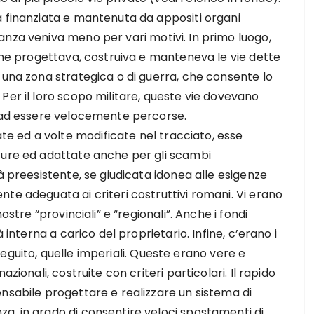
a finanziata e mantenuta da appositi organi
anza veniva meno per vari motivi. In primo luogo,
 che progettava, costruiva e manteneva le vie dette
 una zona strategica o di guerra, che consente lo
Per il loro scopo militare, queste vie dovevano
e ad essere velocemente percorse.
 ed a volte modificate nel tracciato, esse
ture ed adattate anche per gli scambi
à preesistente, se giudicata idonea alle esigenze
te adeguata ai criteri costruttivi romani. Vi erano
ostre “provinciali” e “regionali”. Anche i fondi
 interna a carico del proprietario. Infine, c’erano i
n seguito, quelle imperiali. Queste erano vere e
zionali, costruite con criteri particolari. Il rapido
nsabile progettare e realizzare un sistema di
a, in grado di consentire veloci spostamenti di