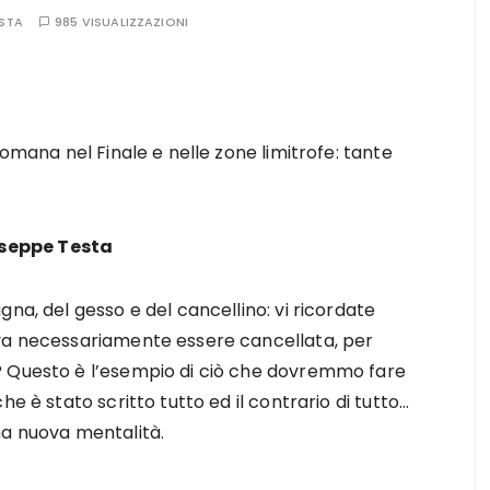
ESTA
985 VISUALIZZAZIONI
Romana nel Finale e nelle zone limitrofe: tante
useppe Testa
na, del gesso e del cancellino: vi ricordate
eva necessariamente essere cancellata, per
? Questo è l’esempio di ciò che dovremmo fare
e è stato scritto tutto ed il contrario di tutto…
na nuova mentalità.