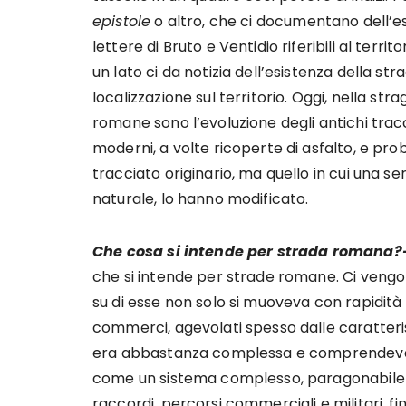
epistole
o altro, che ci documentano dell’es
lettere di Bruto e Ventidio riferibili al terr
un lato ci da notizia dell’esistenza della s
localizzazione sul territorio. Oggi, nella s
romane sono l’evoluzione degli antichi tracc
moderni, a volte ricoperte di asfalto, e p
tracciato originario, ma quello in cui una ser
naturale, lo hanno modificato.
Che cosa si intende per strada romana?
che si intende per strade romane. Ci vengono
su di esse non solo si muoveva con rapidità l
commerci, agevolati spesso dalle caratterist
era abbastanza complessa e comprendeva m
come un sistema complesso, paragonabile a q
raccordi, percorsi commerciali e militari, fin