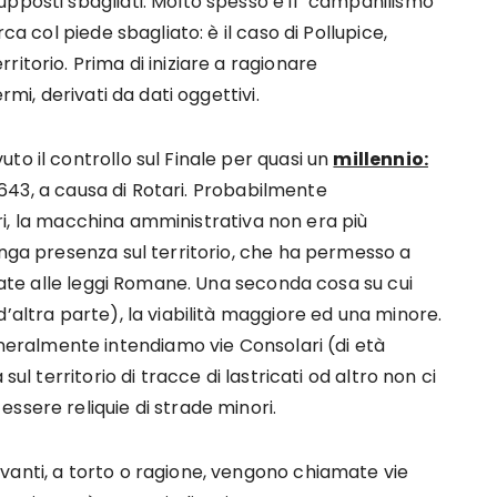
pposti sbagliati. Molto spesso è il “campanilismo”
ca col piede sbagliato: è il caso di Pollupice,
itorio. Prima di iniziare a ragionare
rmi, derivati da dati oggettivi.
to il controllo sul Finale per quasi un
millennio:
el 643, a causa di Rotari. Probabilmente
otari, la macchina amministrativa non era più
unga presenza sul territorio, che ha permesso a
guate alle leggi Romane. Una seconda cosa su cui
’altra parte), la viabilità maggiore ed una minore.
ralmente intendiamo vie Consolari (di età
sul territorio di tracce di lastricati od altro non ci
ssere reliquie di strade minori.
vanti, a torto o ragione, vengono chiamate vie