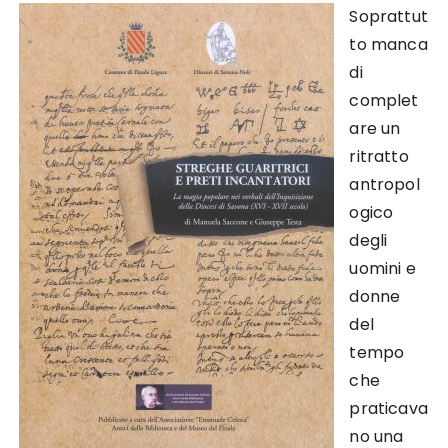
Soprattut
to manca
di
complet
are un
ritratto
antropol
ogico
degli
uomini e
donne
del
tempo
che
praticava
no una