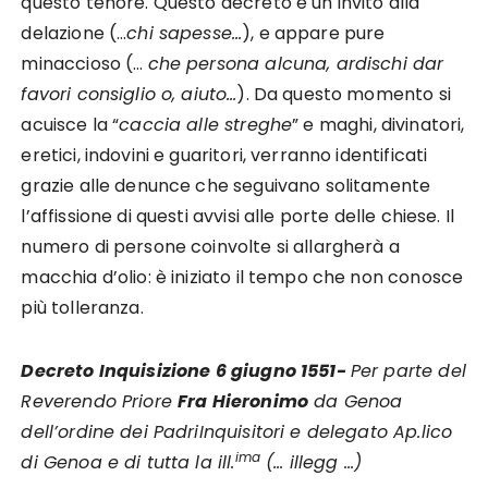
questo tenore. Questo decreto è un invito alla
delazione (…
chi sapesse…
), e appare pure
minaccioso (…
che persona alcuna, ardischi dar
favori consiglio o, aiuto…
). Da questo momento si
acuisce la “
caccia alle streghe
” e maghi, divinatori,
eretici, indovini e guaritori, verranno identificati
grazie alle denunce che seguivano solitamente
l’affissione di questi avvisi alle porte delle chiese. Il
numero di persone coinvolte si allargherà a
macchia d’olio: è iniziato il tempo che non conosce
più tolleranza.
Decreto Inquisizione 6 giugno 1551-
Per parte del
Reverendo Priore
Fra Hieronimo
da Genoa
dell’ordine dei Padri
Inquisitori e delegato Ap.lico
ima
di Genoa e di tutta la ill.
(… illegg …)