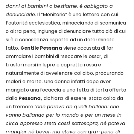
danni ai bambini o bestiame, è obbligato a
denunciarle
. Il “Monitorio” è una lettera con cui
l’autorità ecclesiastica, minacciando di scomunica
o altra pena, ingiunge di denunciare tutto ciò di cui
si è a conoscenza rispetto ad un determinato
fatto.
Gentile Pessana
viene accusata di far
ammalare i bambini di “seccare le ossa”, di
trasformarsi in lepre o capretta rossa e
naturalmente di avvelenare col cibo, procurando
malori e morte. Una donna infatti dopo aver
mangiato una focaccia e una fetta di torta offerta
dalla
Pessana,
dichiara di essere stata colta da
un tremore “
che pareva de quelli ballarini che
vanno ballando per lo mondo e per un mese in
circa appresso stetti cossì sottosopra, né poteva
mangiar né bever, ma stava con gran pena di