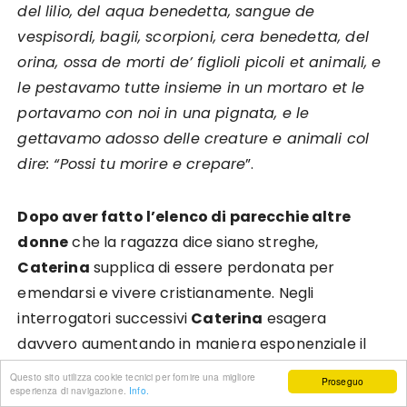
del lilio, del aqua benedetta, sangue de
vespisordi, bagii, scorpioni, cera benedetta, del
orina, ossa de morti de’ figlioli picoli et animali, e
le pestavamo tutte insieme in un mortaro et le
portavamo con noi in una pignata, e le
gettavamo adosso delle creature e animali col
dire: “Possi tu morire e crepare
”.
Dopo aver fatto l’elenco di parecchie altre
donne
che la ragazza dice siano streghe,
Caterina
supplica di essere perdonata per
emendarsi e vivere cristianamente. Negli
interrogatori successivi
Caterina
esagera
davvero aumentando in maniera esponenziale il
numero delle donne che praticano stregoneria e
Questo sito utilizza cookie tecnici per fornire una migliore
Proseguo
esperienza di navigazione.
Info.
quello dei bambini uccisi che a conti fatti, forse