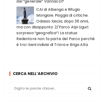
del “generale” Vannacci?
CAI di Albenga e Rifugio
Mongioie. Pioggia di critiche.
Odasso lascia, dopo 36 anni,
ma con disappunto. 2/Parco Alpi Liguri:
sorpresa “geografica”! La statua
Redentore non fa parte del Parco perché
è tra i beni indivisi di Triora e Briga Alta
CERCA NELL’ARCHIVIO
C
e
r
c