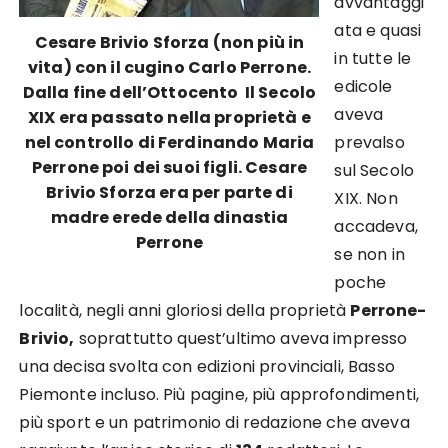
avvantaggi
ata e quasi
Cesare Brivio Sforza (non più in
in tutte le
vita) con il cugino Carlo Perrone.
edicole
Dalla fine dell’Ottocento Il Secolo
aveva
XIX era passato nella proprietà e
nel controllo di Ferdinando Maria
prevalso
Perrone poi dei suoi figli. Cesare
sul Secolo
Brivio Sforza era per parte di
XIX. Non
madre erede della dinastia
accadeva,
Perrone
se non in
poche
località, negli anni gloriosi della proprietà
Perrone-
Brivio,
soprattutto quest’ultimo aveva impresso
una decisa svolta con edizioni provinciali, Basso
Piemonte incluso. Più pagine, più approfondimenti,
più sport e un patrimonio di redazione che aveva