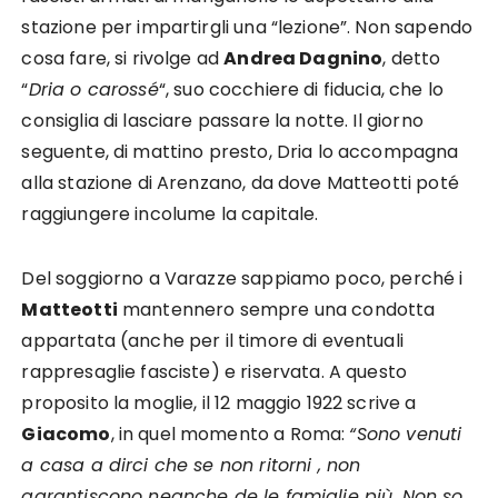
stazione per impartirgli una “lezione”. Non sapendo
cosa fare, si rivolge ad
Andrea Dagnino
, detto
“
Dria o carossé
“, suo cocchiere di fiducia, che lo
consiglia di lasciare passare la notte. Il giorno
seguente, di mattino presto, Dria lo accompagna
alla stazione di Arenzano, da dove Matteotti poté
raggiungere incolume la capitale.
Del soggiorno a Varazze sappiamo poco, perché i
Matteotti
mantennero sempre una condotta
appartata (anche per il timore di eventuali
rappresaglie fasciste) e riservata. A questo
proposito la moglie, il 12 maggio 1922 scrive a
Giacomo
, in quel momento a Roma:
“Sono venuti
a casa a dirci che se non ritorni , non
garantiscono neanche de le famiglie più. Non so