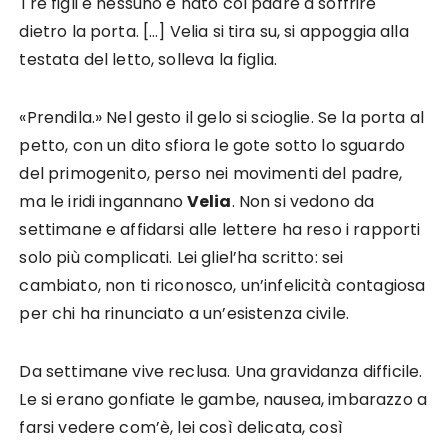
Tre figli e nessuno è nato col padre a soffrire
dietro la porta. […]
Velia si tira su, si appoggia alla
testata del letto, solleva la figlia.
«Prendila.»
Nel gesto il gelo si scioglie. Se la porta al
petto, con un dito sfiora le gote sotto lo sguardo
del primogenito, perso nei movimenti del padre,
ma le iridi ingannano
Velia
. Non si vedono da
settimane e affidarsi alle lettere ha reso i rapporti
solo più complicati. Lei gliel’ha scritto: sei
cambiato, non ti riconosco, un’infelicità contagiosa
per chi ha rinunciato a un’esistenza civile.
Da settimane vive reclusa. Una gravidanza difficile.
Le si erano gonfiate le gambe, nausea, imbarazzo a
farsi vedere com’è, lei così delicata, così