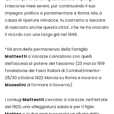
trascorse mesi sereni, pur continuando il suo
impegno politico e parlamentare a Roma. Ma, a
causa di ripetute minacce, fu costretto a lasciare
di nascosto anche questa citta’, che ne ha onorato
il ricordo con una targa già nel 1946.
“Gli anni della permanenza della famiglia
Matteotti
a Varazze coincidono con quelli
dell’ascesa al potere del fascismo (23 marzo 1919
fondazione dei Fasci Italiani di Combattimento-
28/30 ottobre 1922 Marcia su Roma e incarico a
Mussolini
di formare il Governo).
I coniugi
Matteotti
cercano a Varazze, nell’estate
del 1920, una villeggiatura salubre per il figlio
Matteo
e ei due anni successivi un rifugio dalle