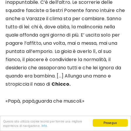
inappuntabile. C’è dell’altro. Le scorrerie delle
squadre fasciste a Sestri Ponente fanno intuire che
anche a Varazze il clima sta per cambiare. Sanno
tutto di lei: chi è, dove abita, la malinconia nella
quale affonda ogni giorno di più. E’ uscita solo per
pagare l’affitto, una volta, mai a messa, mai una
puntata all’emporio. La gioia è averlo lì, al suo
fianco, il piacere è condividere la normalità, il
desiderio che assaporano tutti e che lei ignora da
quando era bambina. […] Allunga una mano e
stropiccia il naso di
Chicco.
«Papà, papà,guarda che muscoli.»
Arrotola le maniche della maglietta, serra le dita in
Questo sito utilizza cookie tecnici per fornire una migliore
Proseguo
un pugno, piega il braccio, fa forza. […]
esperienza di navigazione.
Info.