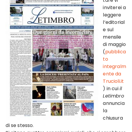
tare vi
inviterei a
leggere
l’editorial
e sul
mensile
di maggio
(
pubblica
to
integralm
ente da
Trucioli.it
) in cui
il
Letimbro
annuncia
la
chiusura
di se stesso.