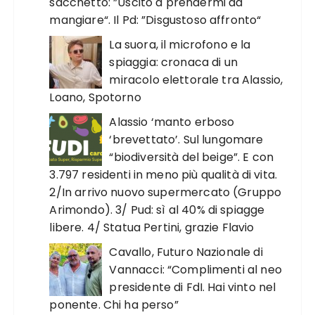
sacchetto: ”Uscito a prendermi da
mangiare“. Il Pd: ”Disgustoso affronto“
La suora, il microfono e la
spiaggia: cronaca di un
miracolo elettorale tra Alassio,
Loano, Spotorno
Alassio ‘manto erboso
‘brevettato’. Sul lungomare
“biodiversità del beige”. E con
3.797 residenti in meno più qualità di vita.
2/In arrivo nuovo supermercato (Gruppo
Arimondo). 3/ Pud: sì al 40% di spiagge
libere. 4/ Statua Pertini, grazie Flavio
Cavallo, Futuro Nazionale di
Vannacci: “Complimenti al neo
presidente di FdI. Hai vinto nel
ponente. Chi ha perso”