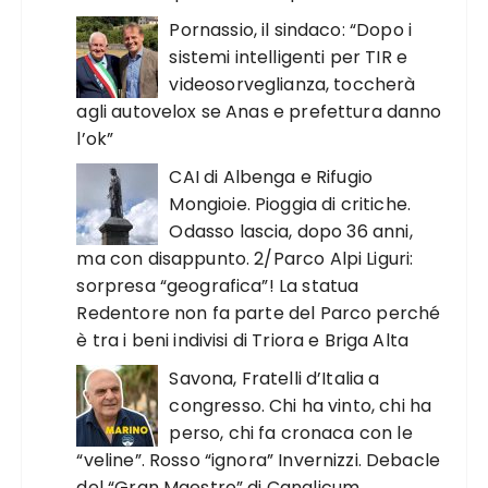
Pornassio, il sindaco: “Dopo i
sistemi intelligenti per TIR e
videosorveglianza, toccherà
agli autovelox se Anas e prefettura danno
l’ok”
CAI di Albenga e Rifugio
Mongioie. Pioggia di critiche.
Odasso lascia, dopo 36 anni,
ma con disappunto. 2/Parco Alpi Liguri:
sorpresa “geografica”! La statua
Redentore non fa parte del Parco perché
è tra i beni indivisi di Triora e Briga Alta
Savona, Fratelli d’Italia a
congresso. Chi ha vinto, chi ha
perso, chi fa cronaca con le
“veline”. Rosso “ignora” Invernizzi. Debacle
del “Gran Maestro” di Canalicum