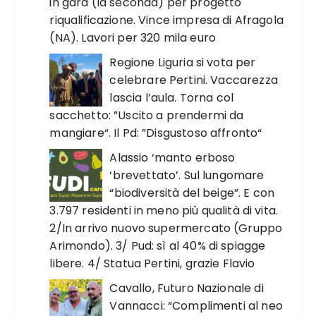
in gara (la seconda) per progetto
riqualificazione. Vince impresa di Afragola
(NA). Lavori per 320 mila euro
Regione Liguria si vota per
celebrare Pertini. Vaccarezza
lascia l’aula. Torna col
sacchetto: ”Uscito a prendermi da
mangiare“. Il Pd: ”Disgustoso affronto“
Alassio ‘manto erboso
‘brevettato’. Sul lungomare
“biodiversità del beige”. E con
3.797 residenti in meno più qualità di vita.
2/In arrivo nuovo supermercato (Gruppo
Arimondo). 3/ Pud: sì al 40% di spiagge
libere. 4/ Statua Pertini, grazie Flavio
Cavallo, Futuro Nazionale di
Vannacci: “Complimenti al neo