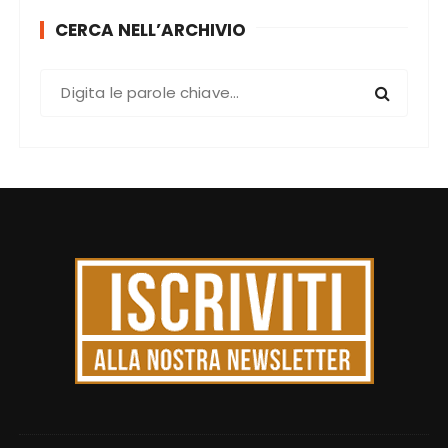
CERCA NELL’ARCHIVIO
C
e
r
c
a
: