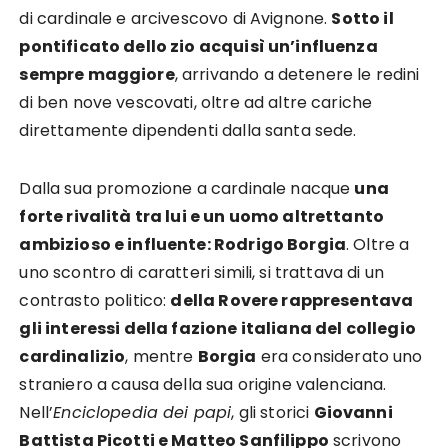
di cardinale e arcivescovo di Avignone.
Sotto il
pontificato dello zio acquisì un’influenza
sempre maggiore
, arrivando a detenere le redini
di ben nove vescovati, oltre ad altre cariche
direttamente dipendenti dalla santa sede.
Dalla sua promozione a cardinale nacque
una
forte rivalità tra lui e un uomo altrettanto
ambizioso e influente: Rodrigo Borgia
. Oltre a
uno scontro di caratteri simili, si trattava di un
contrasto politico:
della Rovere rappresentava
gli interessi della fazione italiana del collegio
cardinalizio
, mentre
Borgia
era considerato uno
straniero a causa della sua origine valenciana.
Nell’
Enciclopedia dei papi
, gli storici
Giovanni
Battista Picotti e Matteo Sanfilippo
scrivono