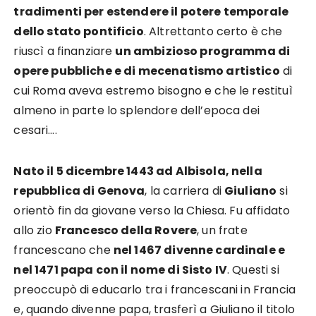
tradimenti per estendere il potere temporale
dello stato pontificio
. Altrettanto certo è che
riuscì a finanziare
un ambizioso programma di
opere pubbliche e di mecenatismo artistico
di
cui Roma aveva estremo bisogno e che le restituì
almeno in parte lo splendore dell’epoca dei
cesari….
Nato il 5 dicembre 1443 ad Albisola, nella
repubblica di Genova
, la carriera di
Giuliano
si
orientò fin da giovane verso la Chiesa. Fu affidato
allo zio
Francesco della Rovere
, un frate
francescano che
nel 1467 divenne cardinale e
nel 1471 papa con il nome di Sisto IV
. Questi si
preoccupò di educarlo tra i francescani in Francia
e, quando divenne papa, trasferì a Giuliano il titolo