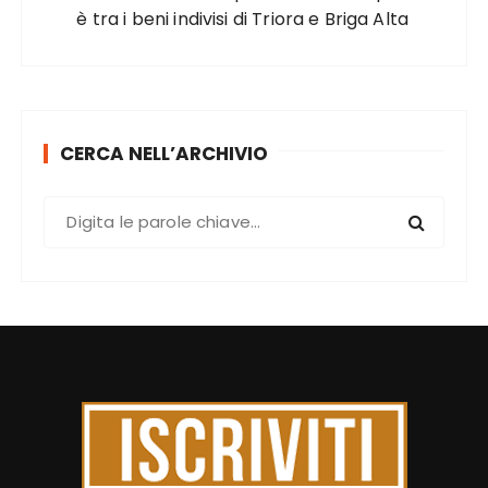
è tra i beni indivisi di Triora e Briga Alta
CERCA NELL’ARCHIVIO
C
e
r
c
a
: