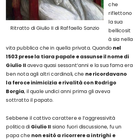
che
riflettono
la sua
Ritratto di Giulio II di Raffaello Sanzio
bellicosit
à sia nella
vita pubblica che in quella privata. Quando
nel
1503 prese la tiara papale e assunse il nome di
Giulio II
aveva quasi sessant’anni e la sua fama era
ben nota agli altri cardinali, che
ne ricordavano
la feroce inimicizia e rivalità con Rodrigo
Borgia
, il quale undici anni prima gli aveva
sottratto il papato.
Sebbene il cattivo carattere e l’aggressività
politica di
Giulio II
siano fuori discussione, fu un
papa che
non esitò a ricorrere a intrighi e