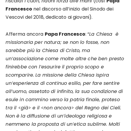
riscaldi i cuori, ridoni forza alle mani
(così
Papa
Francesco
nel discorso all’inizio del Sinodo dei
Vescovi del 2018, dedicato ai giovani).
Afferma ancora
Papa Francesco
: “
La Chiesa è
missionaria per natura; se non lo fosse, non
sarebbe più la Chiesa di Cristo, ma
un’associazione come molte altre che ben presto
finirebbe con l’esaurire il proprio scopo e
scomparire. La missione della Chiesa ispira
un’esperienza di continuo esilio, per fare sentire
all’uomo, assetato di infinito, la sua condizione di
esule in cammino verso la patria finale, proteso
tra il <già> e il <non ancora> del Regno dei Cieli.
Non è la diffusione di un’ideologa religiosa e
nemmeno la proposta di un’etica sublime. Molti