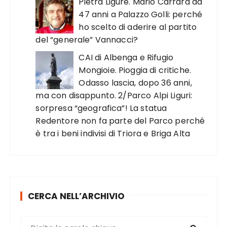
Pietra Ligure. Mario Carrara da
47 anni a Palazzo Golli: perché
ho scelto di aderire al partito
del “generale” Vannacci?
CAI di Albenga e Rifugio
Mongioie. Pioggia di critiche.
Odasso lascia, dopo 36 anni,
ma con disappunto. 2/Parco Alpi Liguri:
sorpresa “geografica”! La statua
Redentore non fa parte del Parco perché
è tra i beni indivisi di Triora e Briga Alta
CERCA NELL’ARCHIVIO
C