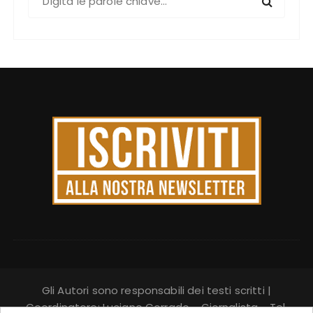
e
r
c
a
:
Gli Autori sono responsabili dei testi scritti |
Coordinatore: Luciano Corrado - Giornalista - Tel.