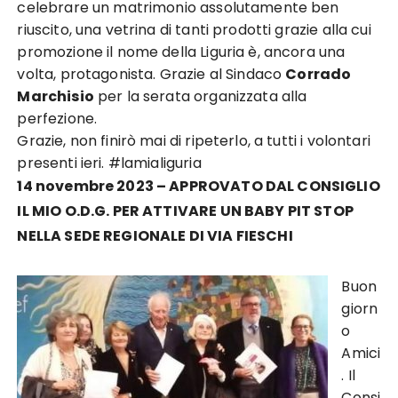
celebrare un matrimonio assolutamente ben
riuscito, una vetrina di tanti prodotti grazie alla cui
promozione il nome della Liguria è, ancora una
volta, protagonista. Grazie al Sindaco
Corrado
Marchisio
per la serata organizzata alla
perfezione.
Grazie, non finirò mai di ripeterlo, a tutti i volontari
presenti ieri. #lamialiguria
14 novembre 2023 – APPROVATO DAL CONSIGLIO
IL MIO O.D.G. PER ATTIVARE UN BABY PIT STOP
NELLA SEDE REGIONALE DI VIA FIESCHI
Buon
giorn
o
Amici
. Il
Consi