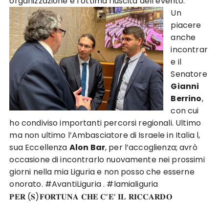
organizzazione e l’ottima riuscita dell’evento.
Un
piacere
anche
incontrar
e il
Senatore
Gianni
Berrino
,
con cui
ho condiviso importanti percorsi regionali. Ultimo
ma non ultimo l’Ambasciatore di Israele in Italia l,
sua Eccellenza
Alon Bar
, per l’accoglienza; avrò
occasione di incontrarlo nuovamente nei prossimi
giorni nella mia Liguria e non posso che esserne
onorato. #AvantiLiguria . #lamialiguria
𝐏𝐄𝐑 (𝐒)𝐅𝐎𝐑𝐓𝐔𝐍𝐀 𝐂𝐇𝐄 𝐂’𝐄’ 𝐈𝐋 𝐑𝐈𝐂𝐂𝐀𝐑𝐃𝐎