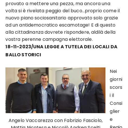
provato a mettere una pezza, ma ancora una
volta si è rivelata peggio del buco…proprio come il
nuovo piano sociosanitario approvato solo grazie
ad un antidemocratico escamotage! E di questo
alla cittadinanza dovrete rispondere, aldilà della
vostra perenne campagna elettorale.
18-11-2023/UNA LEGGE A TUTELA DEI LOCALI DA
BALLO STORICI
Nei
giorni
scors
i il
Consi
glier
e
Angelo Vaccarezza con Fabrizio Fasciolo,
Regio
Mattia Nicotera e Niccolò Andrea Scelti