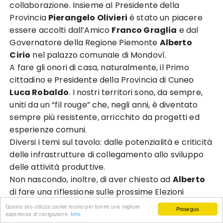
collaborazione. Insieme al Presidente della
Provincia
Pierangelo Olivieri
è stato un piacere
essere accolti dall’Amico
Franco Graglia
e dal
Governatore della Regione Piemonte
Alberto
Cirio
nel palazzo comunale di Mondovì.
A fare gli onori di casa, naturalmente, il Primo
cittadino e Presidente della Provincia di Cuneo
Luca Robaldo
. I nostri territori sono, da sempre,
uniti da un “fil rouge” che, negli anni, è diventato
sempre più resistente, arricchito da progetti ed
esperienze comuni.
Diversi i temi sul tavolo: dalle potenzialità e criticità
delle infrastrutture di collegamento allo sviluppo
delle attività produttive.
Non nascondo, inoltre, di aver chiesto ad
Alberto
di fare una riflessione sulle prossime Elezioni
Europee. Se da Governatore è stato sempre vicino
Questo sito utilizza cookie tecnici per fornire una migliore
Proseguo
esperienza di navigazione.
Info.
anche alla nostra Provincia, nessuno di noi