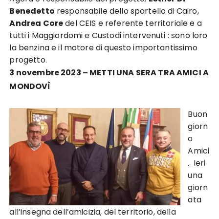
Benedetto
responsabile dello sportello di Cairo,
Andrea Core
del CEIS e referente territoriale e a
tutti i Maggiordomi e Custodi intervenuti : sono loro
la benzina e il motore di questo importantissimo
progetto.
3 novembre 2023 – METTI UNA SERA TRA AMICI A
MONDOVÌ
Buon
giorn
o
Amici
. Ieri
una
giorn
ata
all’insegna dell’amicizia, del territorio, della