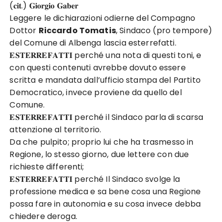
(𝐜𝐢𝐭.) 𝐆𝐢𝐨𝐫𝐠𝐢𝐨 𝐆𝐚𝐛𝐞𝐫
Leggere le dichiarazioni odierne del Compagno
Dottor
Riccardo Tomatis
, Sindaco (pro tempore)
del Comune di Albenga lascia esterrefatti.
𝐄𝐒𝐓𝐄𝐑𝐑𝐄𝐅𝐀𝐓𝐓𝐈 perché una nota di questi toni, e
con questi contenuti avrebbe dovuto essere
scritta e mandata dall’ufficio stampa del Partito
Democratico, invece proviene da quello del
Comune.
𝐄𝐒𝐓𝐄𝐑𝐑𝐄𝐅𝐀𝐓𝐓𝐈 perché il Sindaco parla di scarsa
attenzione al territorio.
Da che pulpito; proprio lui che ha trasmesso in
Regione, lo stesso giorno, due lettere con due
richieste differenti;
𝐄𝐒𝐓𝐄𝐑𝐑𝐄𝐅𝐀𝐓𝐓𝐈 perché Il Sindaco svolge la
professione medica e sa bene cosa una Regione
possa fare in autonomia e su cosa invece debba
chiedere deroga.