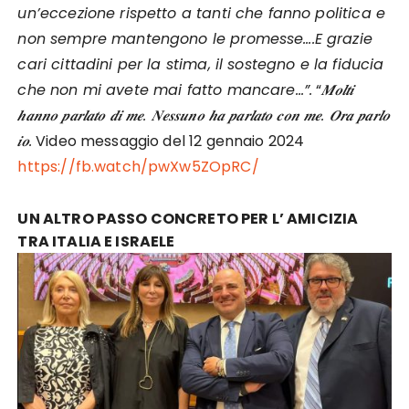
un’eccezione rispetto a tanti che fanno politica e
non sempre mantengono le promesse….E grazie
cari cittadini per la stima, il sostegno e la fiducia
che non mi avete mai fatto mancare…”.
“
𝑴𝒐𝒍𝒕𝒊
𝒉𝒂𝒏𝒏𝒐 𝒑𝒂𝒓𝒍𝒂𝒕𝒐 𝒅𝒊 𝒎𝒆. 𝑵𝒆𝒔𝒔𝒖𝒏𝒐 𝒉𝒂 𝒑𝒂𝒓𝒍𝒂𝒕𝒐 𝒄𝒐𝒏 𝒎𝒆. 𝑶𝒓𝒂 𝒑𝒂𝒓𝒍𝒐
𝒊𝒐.
Video messaggio del 12 gennaio 2024
https://fb.watch/pwXw5ZOpRC/
UN ALTRO PASSO CONCRETO PER L’ AMICIZIA
TRA ITALIA E ISRAELE