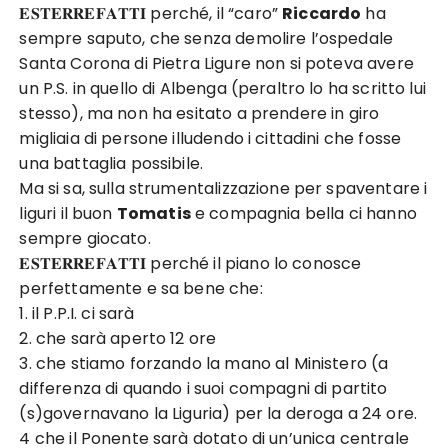
𝐄𝐒𝐓𝐄𝐑𝐑𝐄𝐅𝐀𝐓𝐓𝐈 perché, il “caro”
Riccardo
ha
sempre saputo, che senza demolire l’ospedale
Santa Corona di Pietra Ligure non si poteva avere
un P.S. in quello di Albenga (peraltro lo ha scritto lui
stesso), ma non ha esitato a prendere in giro
migliaia di persone illudendo i cittadini che fosse
una battaglia possibile.
Ma si sa, sulla strumentalizzazione per spaventare i
liguri il buon
Tomatis
e compagnia bella ci hanno
sempre giocato.
𝐄𝐒𝐓𝐄𝐑𝐑𝐄𝐅𝐀𝐓𝐓𝐈 perché il piano lo conosce
perfettamente e sa bene che:
1. il P.P.I. ci sarà
2. che sarà aperto 12 ore
3. che stiamo forzando la mano al Ministero (a
differenza di quando i suoi compagni di partito
(s)governavano la Liguria) per la deroga a 24 ore.
4 che il Ponente sarà dotato di un’unica centrale