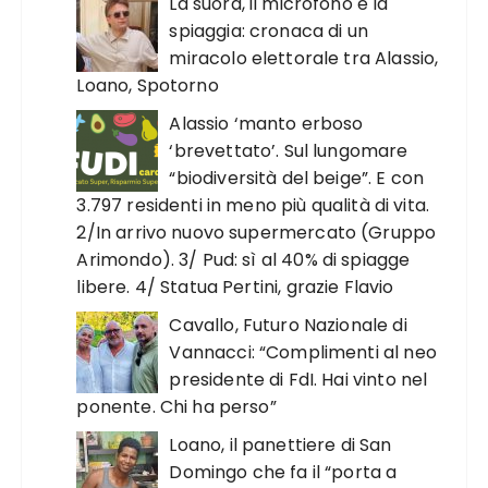
La suora, il microfono e la
spiaggia: cronaca di un
miracolo elettorale tra Alassio,
Loano, Spotorno
Alassio ‘manto erboso
‘brevettato’. Sul lungomare
“biodiversità del beige”. E con
3.797 residenti in meno più qualità di vita.
2/In arrivo nuovo supermercato (Gruppo
Arimondo). 3/ Pud: sì al 40% di spiagge
libere. 4/ Statua Pertini, grazie Flavio
Cavallo, Futuro Nazionale di
Vannacci: “Complimenti al neo
presidente di FdI. Hai vinto nel
ponente. Chi ha perso”
Loano, il panettiere di San
Domingo che fa il “porta a