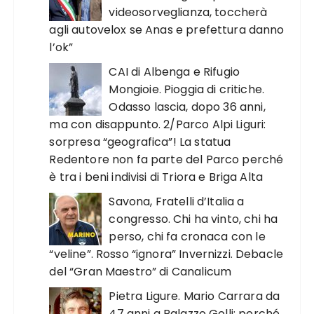
videosorveglianza, toccherà
agli autovelox se Anas e prefettura danno
l’ok”
CAI di Albenga e Rifugio
Mongioie. Pioggia di critiche.
Odasso lascia, dopo 36 anni,
ma con disappunto. 2/Parco Alpi Liguri:
sorpresa “geografica”! La statua
Redentore non fa parte del Parco perché
è tra i beni indivisi di Triora e Briga Alta
Savona, Fratelli d’Italia a
congresso. Chi ha vinto, chi ha
perso, chi fa cronaca con le
“veline”. Rosso “ignora” Invernizzi. Debacle
del “Gran Maestro” di Canalicum
Pietra Ligure. Mario Carrara da
47 anni a Palazzo Golli: perché