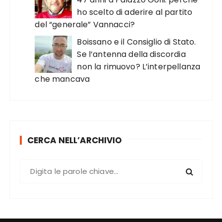
ho scelto di aderire al partito
del “generale” Vannacci?
Boissano e il Consiglio di Stato.
Se l’antenna della discordia
non la rimuovo? L’interpellanza
che mancava
CERCA NELL’ARCHIVIO
C
e
r
c
a