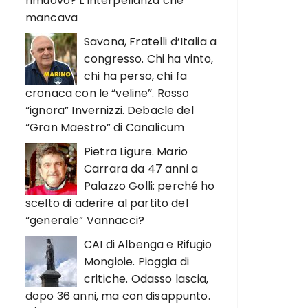
rimuovo? L’interpellanza che
mancava
Savona, Fratelli d’Italia a
congresso. Chi ha vinto,
chi ha perso, chi fa
cronaca con le “veline”. Rosso
“ignora” Invernizzi. Debacle del
“Gran Maestro” di Canalicum
Pietra Ligure. Mario
Carrara da 47 anni a
Palazzo Golli: perché ho
scelto di aderire al partito del
“generale” Vannacci?
CAI di Albenga e Rifugio
Mongioie. Pioggia di
critiche. Odasso lascia,
dopo 36 anni, ma con disappunto.