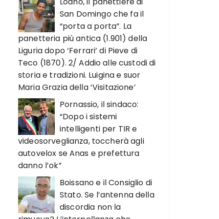
Loano, il panettiere di
San Domingo che fa il
“porta a porta”. La
panetteria più antica (1.901) della
Liguria dopo ‘Ferrari’ di Pieve di
Teco (1870). 2/ Addio alle custodi di
storia e tradizioni. Luigina e suor
Maria Grazia della ‘Visitazione’
Pornassio, il sindaco:
“Dopo i sistemi
intelligenti per TIR e
videosorveglianza, toccherà agli
autovelox se Anas e prefettura
danno l’ok”
Boissano e il Consiglio di
Stato. Se l’antenna della
discordia non la