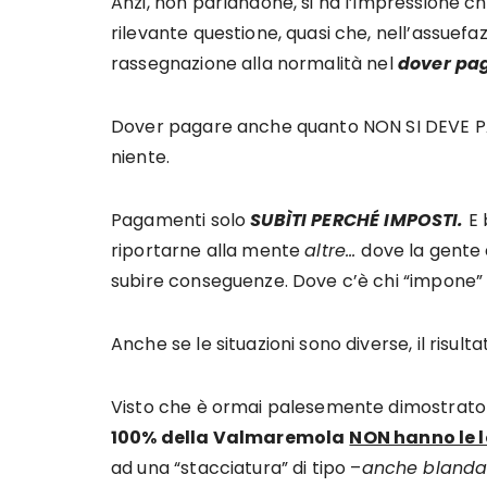
Anzi, non parlandone, si ha l’impressione ch
rilevante questione, quasi che, nell’assuefaz
rassegnazione alla normalità nel
dover pa
Dover pagare anche quanto NON SI DEVE PA
niente.
Pagamenti solo
SUBÌTI PERCHÉ
IMPOSTI.
E 
riportarne alla mente
altre…
dove la gente 
subire conseguenze. Dove c’è chi “impone” e
Anche se le situazioni sono diverse, il risul
Visto che è ormai palesemente dimostrato 
100% della Valmaremola
NON hanno le l
ad una “stacciatura” di tipo –
anche bland