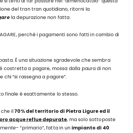
e si tenti di far passare nel “dimenticatoio” questa
ione del tran tran quotidiano, ritorni la
gare
la depurazione non fatta.
GARE, perché i pagamenti sono fatti in cambio di
basta. È una situazione sgradevole che sembra
è costretta a pagare, mossa dalla paura di non
 chi “si rassegna a pagare”.
tato finale è esattamente lo stesso.
che il
70% del territorio di Pietra Ligure ed il
oro acque reflue depurate
, ma solo sottoposte
amente
– “primario”, fatta in un
impianto di 40