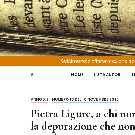
S
a
l
t
a
a
l
Liguria e Basso Piemonte
Trucioli
c
Settimanale d’informazione sen
o
n
HOME
LISTA AUTORI
L
t
e
n
ANNO XII
NUMERO 13 DEL 16 NOVEMBRE 2023
u
t
Pietra Ligure, a chi no
o
la depurazione che non