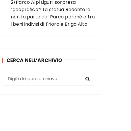
2/Parco Alpi Liguri: sorpresa
“geografica”! La statua Redentore
non fa parte del Parco perché è tra
i beni indivisi di Triora e Briga Alta
CERCA NELL’ARCHIVIO
C
e
r
c
a
: