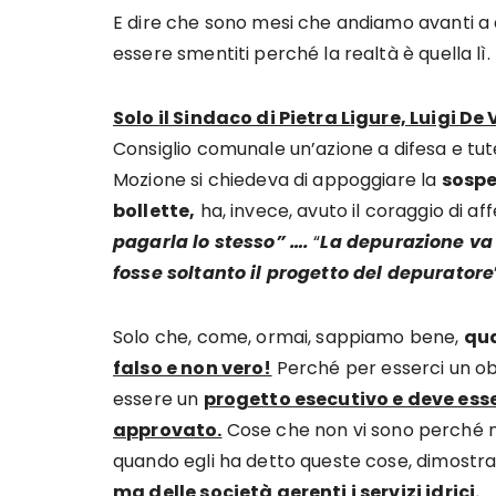
E dire che sono mesi che andiamo avanti a
essere smentiti perché la realtà è quella lì.
Solo il Sindaco di Pietra Ligure, Luigi De V
Consiglio comunale un’azione a difesa e tutel
Mozione si chiedeva di appoggiare la
sospe
bollette,
ha, invece, avuto il coraggio di af
pagarla lo stesso” ….
“
La depurazione va
fosse soltanto il progetto del depuratore
Solo che, come, ormai, sappiamo bene,
qua
falso e non vero!
Perché per esserci un ob
essere un
progetto esecutivo e deve ess
approvato.
Cose che non vi sono perché n
quando egli ha detto queste cose, dimostr
ma delle società gerenti i servizi idrici.