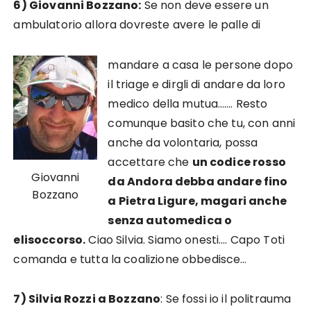
6) Giovanni Bozzano:
Se non deve essere un
ambulatorio allora dovreste avere le palle di
mandare a casa le persone dopo
il triage e dirgli di andare da loro
medico della mutua……. Resto
comunque basito che tu, con anni
anche da volontaria, possa
accettare che
un codice rosso
Giovanni
da Andora debba andare fino
Bozzano
a Pietra Ligure, magari anche
senza automedica o
elisoccorso.
Ciao Silvia. Siamo onesti…. Capo Toti
comanda e tutta la coalizione obbedisce…
7) Silvia Rozzi a
Bozzano
: S
e fossi io il politrauma