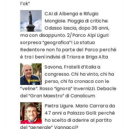
l’ok”
CAI di Albenga e Rifugio
Mongioie. Pioggia di critiche.
Odasso lascia, dopo 36 anni,
ma con disappunto. 2/Parco Alpi Liguri:
sorpresa “geografica”! La statua
Redentore non fa parte del Parco perché
è tra i beni indivisi di Triora e Briga Alta
Savona, Fratelli d’Italia a
congresso. Chi ha vinto, chi ha
perso, chi fa cronaca con le
“veline”. Rosso “ignora” Invernizzi. Debacle
del “Gran Maestro” di Canalicum
Pietra Ligure. Mario Carrara da
47 anni a Palazzo Golli: perché
ho scelto di aderire al partito
del “generale” Vannacci?