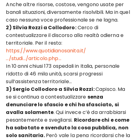
Anche altre risorse, costose, vengono usate per
banali situazioni, diversamente risolvibili. Ma in quel
caso nessuna voce professionale se ne lagna.
2) Silvia Rozzi a
Collodoro:
C
erco di
contestualizzare il discorso alla realtà odierna e
territoriale. Per il resto:
https://www.quotidianosanita.it/
…/studi…/articolo.php…
In 10 anni chiusi 173 ospedali in Italia, personale
ridotto di 46 mila unità, scarsi progressi
sull’assistenza territoriale…
3) Sergio Collodoro a
Silvia Rozzi:
C
apisco. Ma
se si continua a contestualizzare
senza
denunciare lo sfascio e chi ha sfasciato, si
avalla solamente
. Qui invece c’è da arrabbiarsi
pesantemente e svegliarsi.
Ricordare chi e come
ha sabotato e svenduto la cosa pubblica, non
solo sanitaria.
Però vale la pena ricordarsi che la