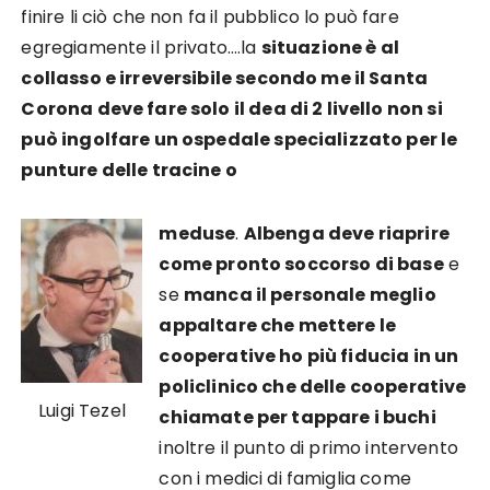
finire li ciò che non fa il pubblico lo può fare
egregiamente il privato….
la
situazione è al
collasso e irreversibile secondo me il Santa
Corona deve fare solo il dea di 2 livello non si
può ingolfare un ospedale specializzato per le
punture delle tracine o
meduse
.
Albenga deve riaprire
come pronto soccorso di base
e
se
manca il personale meglio
appaltare che mettere le
cooperative ho più fiducia in un
policlinico che delle cooperative
Luigi Tezel
chiamate per tappare i buchi
inoltre il punto di primo intervento
con i medici di famiglia come