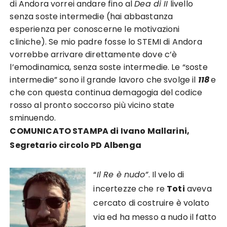
di Andora vorrei andare fino al
Dea di II
livello
senza soste intermedie (hai abbastanza
esperienza per conoscerne le motivazioni
cliniche). Se mio padre fosse lo STEMI di Andora
vorrebbe arrivare direttamente dove c’è
l’emodinamica, senza soste intermedie. Le “soste
intermedie” sono il grande lavoro che svolge il
118
e
che con questa continua demagogia del codice
rosso al pronto soccorso più vicino state
sminuendo.
COMUNICATO STAMPA di Ivano Mallarini,
Segretario circolo PD Albenga
“
Il Re è nudo”
. Il velo di
incertezze che re
Toti
aveva
cercato di costruire è volato
via ed ha messo a nudo il fatto