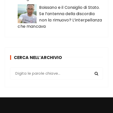
Boissano e il Consiglio di Stato.
Se l’antenna della discordia
non la rimuovo? L’interpellanza
che mancava
CERCA NELL’ARCHIVIO
C
e
r
c
a
: