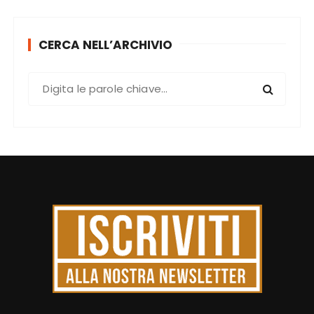
CERCA NELL’ARCHIVIO
C
e
r
c
a
: