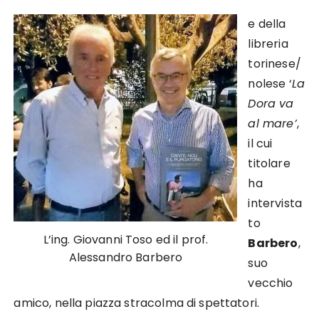
e della
libreria
torinese/
nolese ‘
La
Dora va
al mare’
,
il cui
titolare
ha
intervista
to
L’ing. Giovanni Toso ed il prof.
Barbero
,
Alessandro Barbero
suo
vecchio
amico, nella piazza stracolma di spettatori.