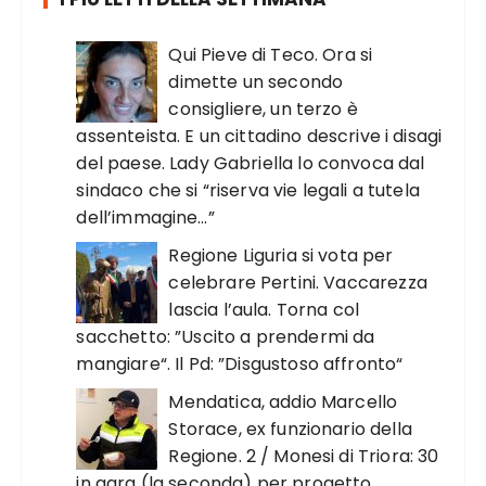
Qui Pieve di Teco. Ora si
dimette un secondo
consigliere, un terzo è
assenteista. E un cittadino descrive i disagi
del paese. Lady Gabriella lo convoca dal
sindaco che si “riserva vie legali a tutela
dell’immagine…”
Regione Liguria si vota per
celebrare Pertini. Vaccarezza
lascia l’aula. Torna col
sacchetto: ”Uscito a prendermi da
mangiare“. Il Pd: ”Disgustoso affronto“
Mendatica, addio Marcello
Storace, ex funzionario della
Regione. 2 / Monesi di Triora: 30
in gara (la seconda) per progetto