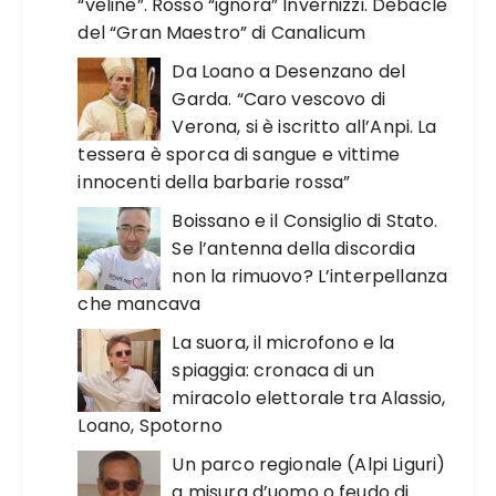
“veline”. Rosso “ignora” Invernizzi. Debacle
del “Gran Maestro” di Canalicum
Da Loano a Desenzano del
Garda. “Caro vescovo di
Verona, si è iscritto all’Anpi. La
tessera è sporca di sangue e vittime
innocenti della barbarie rossa”
Boissano e il Consiglio di Stato.
Se l’antenna della discordia
non la rimuovo? L’interpellanza
che mancava
La suora, il microfono e la
spiaggia: cronaca di un
miracolo elettorale tra Alassio,
Loano, Spotorno
Un parco regionale (Alpi Liguri)
a misura d’uomo o feudo di