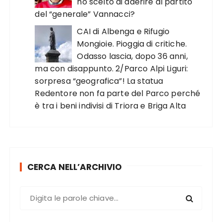
ho scelto di aderire al partito
del “generale” Vannacci?
CAI di Albenga e Rifugio
Mongioie. Pioggia di critiche.
Odasso lascia, dopo 36 anni,
ma con disappunto. 2/Parco Alpi Liguri:
sorpresa “geografica”! La statua
Redentore non fa parte del Parco perché
è tra i beni indivisi di Triora e Briga Alta
CERCA NELL’ARCHIVIO
C
e
r