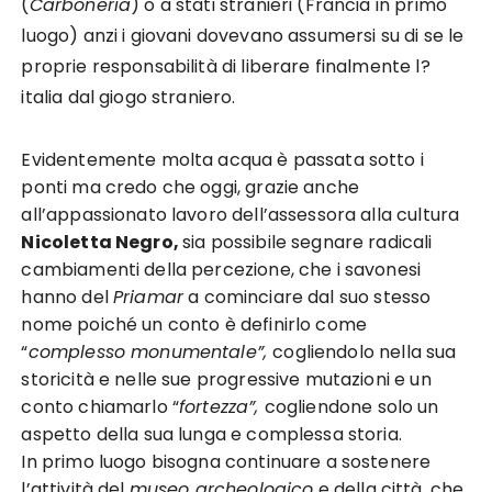
(
Carboneria
) o a stati stranieri (Francia in primo
luogo) anzi i giovani dovevano assumersi su di se le
proprie responsabilità di liberare finalmente l?
italia dal giogo straniero.
Evidentemente molta acqua è passata sotto i
ponti ma credo che oggi, grazie anche
all’appassionato lavoro dell’assessora alla cultura
Nicoletta Negro,
sia possibile segnare radicali
cambiamenti della percezione, che i savonesi
hanno del
Priamar
a cominciare dal suo stesso
nome poiché un conto è definirlo come
“
complesso monumentale”,
cogliendolo nella sua
storicità e nelle sue progressive mutazioni e un
conto chiamarlo “
fortezza”,
cogliendone solo un
aspetto della sua lunga e complessa storia.
In primo luogo bisogna continuare a sostenere
l’attività del
museo archeologico
e della città, che,