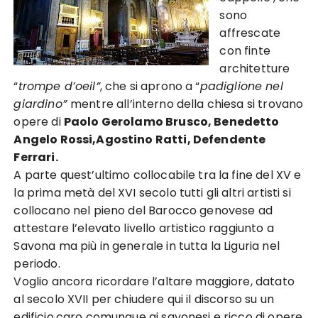
sono
affrescate
con finte
architetture
“
trompe d’oeil”
, che si aprono a “
padiglione nel
giardino”
mentre all’interno della chiesa si trovano
opere di
Paolo Gerolamo Brusco, Benedetto
Angelo Rossi,Agostino Ratti, Defendente
Ferrari.
A parte quest’ultimo collocabile tra la fine del XV e
la prima metà del XVI secolo tutti gli altri artisti si
collocano nel pieno del Barocco genovese ad
attestare l’elevato livello artistico raggiunto a
Savona ma più in generale in tutta la Liguria nel
periodo.
Voglio ancora ricordare l’altare maggiore, datato
al secolo XVII per chiudere qui il discorso su un
edificio,caro comunque ai savonesi e ricco di opere