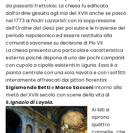
da passanti frettolosi. La chiesa fu edificata
dall’ordine gesuita agli inizi del XVIII anche se passò
nel 1773 ai
Padri Lazzaristi
con la soppressione
dell’
Ordine del Gesù
per poi subire le traversie del
periodo napoleonico ed essere restituita alla
comunità savonese su decisione di Pio VII.
La chiesa presenta una particolare caratteristica
esterna poichè dispone di uno dei pochi campanili
con cupola a cipolla esistenti in Liguria. Essa è a
pianta centrale con una sola navata e con i soffitti
interamente affrescati dai pittori fiorentini
Sigismondo Betti
e
Marco Sacconi
intorno alla
metà del XVIII secolo con scene della vita di
S.Ignazio di Loyola.
Ai lati si
aprono
quattro
cappelle , che