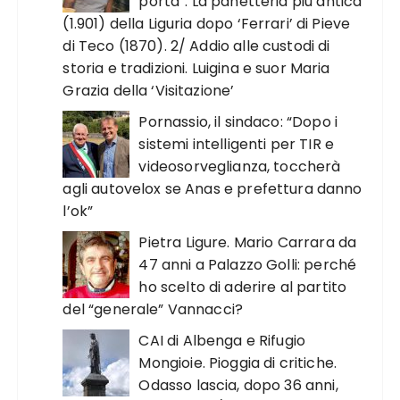
porta”. La panetteria più antica
(1.901) della Liguria dopo ‘Ferrari’ di Pieve
di Teco (1870). 2/ Addio alle custodi di
storia e tradizioni. Luigina e suor Maria
Grazia della ‘Visitazione’
Pornassio, il sindaco: “Dopo i
sistemi intelligenti per TIR e
videosorveglianza, toccherà
agli autovelox se Anas e prefettura danno
l’ok”
Pietra Ligure. Mario Carrara da
47 anni a Palazzo Golli: perché
ho scelto di aderire al partito
del “generale” Vannacci?
CAI di Albenga e Rifugio
Mongioie. Pioggia di critiche.
Odasso lascia, dopo 36 anni,