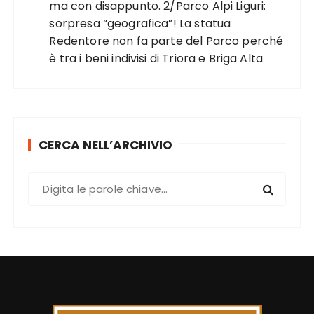
ma con disappunto. 2/Parco Alpi Liguri:
sorpresa “geografica”! La statua
Redentore non fa parte del Parco perché
è tra i beni indivisi di Triora e Briga Alta
CERCA NELL’ARCHIVIO
C
e
r
c
a
: