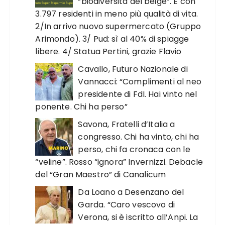
“biodiversità del beige”. E con
3.797 residenti in meno più qualità di vita.
2/In arrivo nuovo supermercato (Gruppo
Arimondo). 3/ Pud: sì al 40% di spiagge
libere. 4/ Statua Pertini, grazie Flavio
Cavallo, Futuro Nazionale di
Vannacci: “Complimenti al neo
presidente di FdI. Hai vinto nel
ponente. Chi ha perso”
Savona, Fratelli d’Italia a
congresso. Chi ha vinto, chi ha
perso, chi fa cronaca con le
“veline”. Rosso “ignora” Invernizzi. Debacle
del “Gran Maestro” di Canalicum
Da Loano a Desenzano del
Garda. “Caro vescovo di
Verona, si è iscritto all’Anpi. La