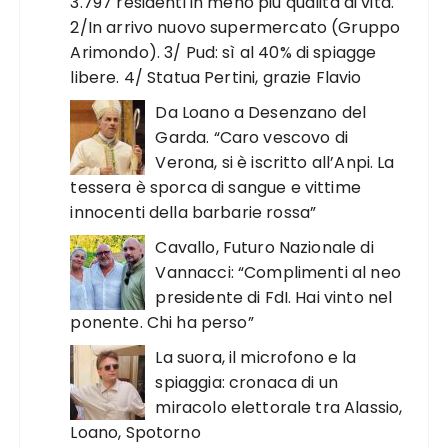
3.797 residenti in meno più qualità di vita.
2/In arrivo nuovo supermercato (Gruppo
Arimondo). 3/ Pud: sì al 40% di spiagge
libere. 4/ Statua Pertini, grazie Flavio
Da Loano a Desenzano del
Garda. “Caro vescovo di
Verona, si è iscritto all’Anpi. La
tessera è sporca di sangue e vittime
innocenti della barbarie rossa”
Cavallo, Futuro Nazionale di
Vannacci: “Complimenti al neo
presidente di FdI. Hai vinto nel
ponente. Chi ha perso”
La suora, il microfono e la
spiaggia: cronaca di un
miracolo elettorale tra Alassio,
Loano, Spotorno