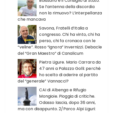
Boissano e il Consiglio di Stato.
Se l’antenna della discordia
non la rimuovo? L’interpellanza
che mancava
Savona, Fratelli d’Italia a
congresso. Chi ha vinto, chi ha
perso, chi fa cronaca con le
“veline”. Rosso “ignora” Invernizzi. Debacle
del “Gran Maestro” di Canalicum
Pietra Ligure. Mario Carrara da
47 anni a Palazzo Golli: perché
ho scelto di aderire al partito
del “generale” Vannacci?
CAI di Albenga e Rifugio
Mongioie. Pioggia di critiche.
Odasso lascia, dopo 36 anni,
ma con disappunto. 2/Parco Alpi Liguri: