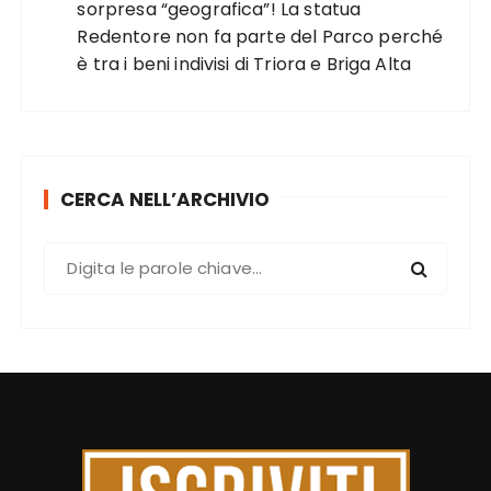
sorpresa “geografica”! La statua
Redentore non fa parte del Parco perché
è tra i beni indivisi di Triora e Briga Alta
CERCA NELL’ARCHIVIO
C
e
r
c
a
: