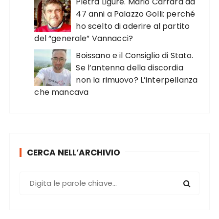
Pietra Ligure. Mario Carrara da
47 anni a Palazzo Golli: perché
ho scelto di aderire al partito
del “generale” Vannacci?
Boissano e il Consiglio di Stato.
Se l’antenna della discordia
non la rimuovo? L’interpellanza
che mancava
CERCA NELL’ARCHIVIO
C
e
r
c