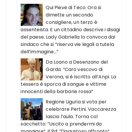
Qui Pieve di Teco. Ora si
dimette un secondo
consigliere, un terzo è
assenteista. E un cittadino descrive i disagi
del paese. Lady Gabriella lo convoca dal
sindaco che si “riserva vie legali a tutela
dell’immagine…”
Da Loano a Desenzano del
Garda. “Caro vescovo di
Verona, si è iscritto all’Anpi. La
tessera è sporca di sangue e vittime
innocenti della barbarie rossa”
Regione Liguria si vota per
celebrare Pertini. Vaccarezza
lascia l’aula. Torna col
sacchetto: ”Uscito a prendermi da
mangiare“. Il Pd: ”Disgustoso affronto“