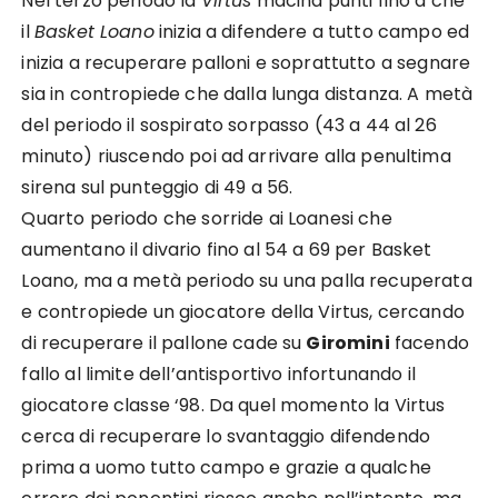
Nel terzo periodo la
Virtus
macina punti fino a che
il
Basket Lo
ano
inizia a difendere a tutto campo
e
d
inizia a recuperare palloni e soprattutto a segnare
sia
in contropiede
ch
e dalla lunga distanza.
A metà
del periodo il sospirato sorpasso
(
43 a 44
al
26
minuto
)
riuscendo poi ad arrivare alla
penultima
sirena sul punteggio di
49 a 56.
Quarto periodo
che
sorride ai Loanesi che
aument
ano
il divario
fino al
54 a 69 per Basket
Loano,
ma a metà periodo su una palla recuperata
e contropiede un giocatore della Virtus, cercando
di
recuperare
il
pallone cade su
Giromini
facendo
fallo al limite dell
’antisportivo infortunando il
giocatore
classe
‘
98
. Da quel momento la Virtus
cerca di recuperare lo svantaggio difendendo
prima a uomo tutto campo e
grazie a qualche