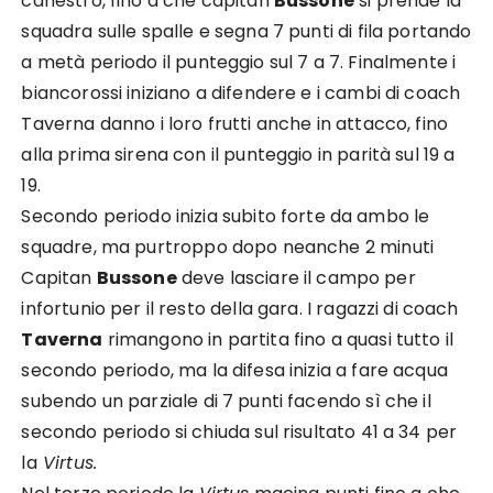
canestro, fino a che capitan
Bussone
si prende
la
squadra
sulle spalle e segna 7 punti di fila portando
a metà periodo
il p
unteggio
sul 7 a 7.
Finalmente
i
biancorossi in
i
zi
ano
a difendere e i cambi di coach
Taverna danno i
loro frutti anche
in attacco,
fino
alla prima sirena con il punteggio in
parità sul 19 a
19.
Secondo periodo inizia subito forte da ambo le
squadre
,
ma purtroppo dopo neanche 2 minuti
Capitan
Bussone
deve lasciare il campo per
infortunio per il resto della gara.
I
ragazzi di coach
Taverna
rimangono
in partita fino a quasi tutto il
secondo periodo
,
ma la
difesa inizia a fare acqua
su
bendo
un parziale di 7 punti
facendo sì ch
e il
secondo periodo
si chiuda
sul risultato 41 a 34
per
la
Virtus.