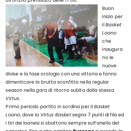
all’orario prefissato delle 17:00.
Buon
inizio per
il
Basket
Loano
che
inaugura
no le
nuove
divise e la fase orolo
gio con una vittoria
e fanno
dimenticare la brutta sconfitta nella regular
season nella gara di ritorno subita dalla stessa
Virtus.
P
rimo periodo partito in sordina per il
Basket
Loano
, dove la
Virtus Basket
segna 7 punti di fila ed
i
tiri
dei loanesi
si sbattono sempre sull’anello del