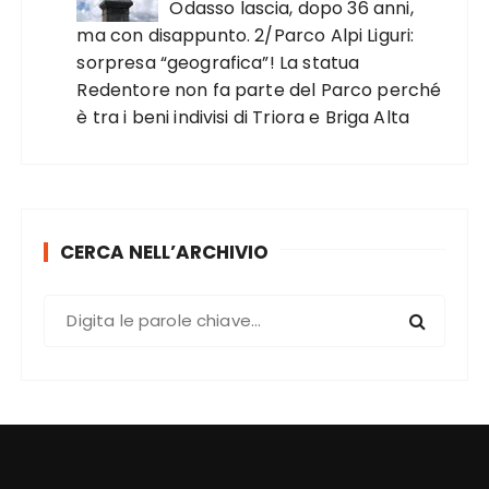
Odasso lascia, dopo 36 anni,
ma con disappunto. 2/Parco Alpi Liguri:
sorpresa “geografica”! La statua
Redentore non fa parte del Parco perché
è tra i beni indivisi di Triora e Briga Alta
CERCA NELL’ARCHIVIO
C
e
r
c
a
: