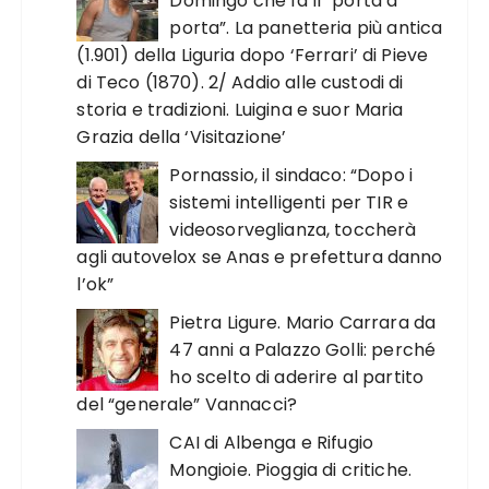
Domingo che fa il “porta a
porta”. La panetteria più antica
(1.901) della Liguria dopo ‘Ferrari’ di Pieve
di Teco (1870). 2/ Addio alle custodi di
storia e tradizioni. Luigina e suor Maria
Grazia della ‘Visitazione’
Pornassio, il sindaco: “Dopo i
sistemi intelligenti per TIR e
videosorveglianza, toccherà
agli autovelox se Anas e prefettura danno
l’ok”
Pietra Ligure. Mario Carrara da
47 anni a Palazzo Golli: perché
ho scelto di aderire al partito
del “generale” Vannacci?
CAI di Albenga e Rifugio
Mongioie. Pioggia di critiche.