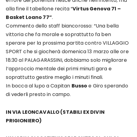
errore dei ponentini
riesce anche
nell
’
intento, ma
alla fine il tabellone recita
“
Virtus
Genova
71
–
Basket
Loano
77
”
.
Commento dello staff b
iancorosso:
“
Una bella
v
ittoria che fa morale e soprattutto fa ben
sperare
per la prossima partita contro VILLAGGIO
SPORT che si giocherà domenica 13 marzo alle ore
18:30 al PALAGARASSINI, dobbiamo solo migliorare
l’approccio mentale dei primi minuti gara e
soprattutto gestire me
glio i minuti finali.
In bocca al lupo a Capitan
Busso
e Giro sperando
di vederli presto in campo.
IN VIA LEONCAVALLO (STABILI EX DIVIN
PRIGIONIERO)