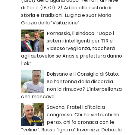
(1.901) della Liguria dopo ‘Ferrari’ di Pieve
di Teco (1870). 2/ Addio alle custodi di
storia e tradizioni. Luigina e suor Maria
Grazia della ‘Visitazione’
Pornassio, il sindaco: “Dopo i
sistemi intelligenti per TIR e
videosorveglianza, toccherà
agli autovelox se Anas e prefettura danno
l’ok”
Boissano e il Consiglio di Stato.
Se l’antenna della discordia
non la rimuovo? L’interpellanza
che mancava
Savona, Fratelli d’Italia a
congresso. Chi ha vinto, chi ha
perso, chi fa cronaca con le
“veline”. Rosso “ignora” Invernizzi. Debacle