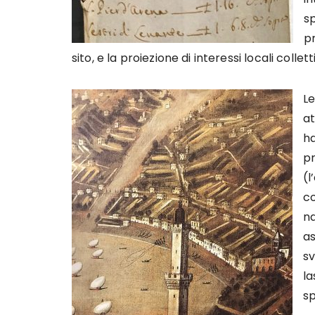
sp
pr
sito, e la proiezione di interessi locali colletti
Le
at
h
pr
(l
co
na
as
sv
la
sp