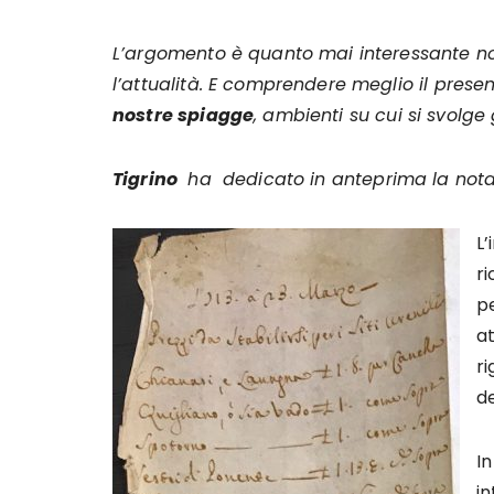
L’argomento è quanto mai interessante no
l’attualità. E comprendere meglio il prese
nostre spiagge
, ambienti su cui si svolge 
Tigrino
ha dedicato in anteprima la nota
L’
ri
pe
a
ri
de
In
in