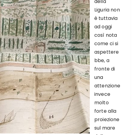
della
Liguria non
è tuttavia
ad oggi
così nota
come ci si
aspettere
bbe, a
fronte di
una
attenzione
invece
molto
forte alla
proiezione
sul mare