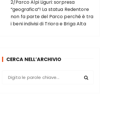
2/Parco Alpi Liguri: sorpresa
“geografica”! La statua Redentore
non fa parte del Parco perché è tra
i beni indivisi di Triora e Briga Alta
CERCA NELL’ARCHIVIO
C
e
r
c
a
: