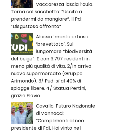
Vaccarezza lascia l’aula.
Torna col sacchetto: ”Uscito a
prendermi da mangiare“. Il Pd:
”Disgustoso affronto“
Alassio ‘manto erboso
‘brevettato’. Sul
lungomare “biodiversità
del beige”. E con 3.797 residenti in
meno più qualità di vita. 2/In arrivo
nuovo supermercato (Gruppo
Arimondo). 3/ Pud: sì al 40% di
spiagge libere. 4/ Statua Pertini,
grazie Flavio
Cavallo, Futuro Nazionale
di Vannacci:
“Complimenti al neo
presidente di FdI. Hai vinto nel