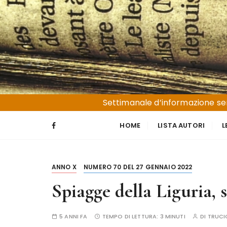
S
a
l
t
a
a
l
Liguria e Basso Piemonte
Trucioli
c
Settimanale d’informazione sen
o
n
HOME
LISTA AUTORI
L
t
e
n
ANNO X
NUMERO 70 DEL 27 GENNAIO 2022
u
t
Spiagge della Liguria, 
o
5 ANNI FA
TEMPO DI LETTURA:
3 MINUTI
DI
TRUCI