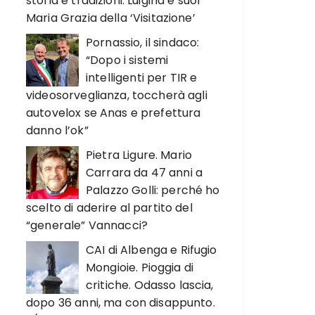
storia e tradizioni. Luigina e suor
Maria Grazia della ‘Visitazione’
Pornassio, il sindaco:
“Dopo i sistemi
intelligenti per TIR e
videosorveglianza, toccherà agli
autovelox se Anas e prefettura
danno l’ok”
Pietra Ligure. Mario
Carrara da 47 anni a
Palazzo Golli: perché ho
scelto di aderire al partito del
“generale” Vannacci?
CAI di Albenga e Rifugio
Mongioie. Pioggia di
critiche. Odasso lascia,
dopo 36 anni, ma con disappunto.