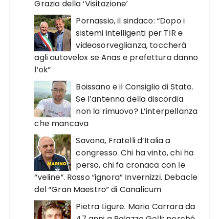
Grazia della ‘Visitazione’
Pornassio, il sindaco: “Dopo i
sistemi intelligenti per TIR e
videosorveglianza, toccherà
agli autovelox se Anas e prefettura danno
l’ok”
Boissano e il Consiglio di Stato.
Se l’antenna della discordia
non la rimuovo? L’interpellanza
che mancava
Savona, Fratelli d’Italia a
congresso. Chi ha vinto, chi ha
perso, chi fa cronaca con le
“veline”. Rosso “ignora” Invernizzi. Debacle
del “Gran Maestro” di Canalicum
Pietra Ligure. Mario Carrara da
47 anni a Palazzo Golli: perché