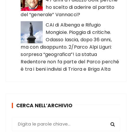
ho scelto di aderire al partito
del “generale” Vannacci?
CAI di Albenga e Rifugio
Mongioie. Pioggia di critiche.
Odasso lascia, dopo 36 anni,
ma con disappunto. 2/Parco Alpi Liguri:
sorpresa “geografica”! La statua
Redentore non fa parte del Parco perché
è tra i beni indivisi di Triora e Briga Alta
CERCA NELL’ARCHIVIO
C
e