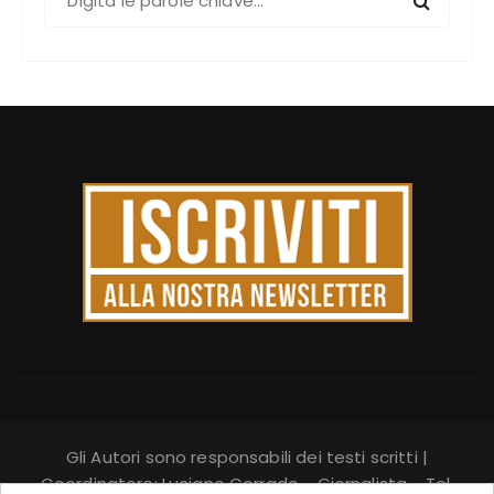
e
r
c
a
:
Gli Autori sono responsabili dei testi scritti |
Coordinatore: Luciano Corrado - Giornalista - Tel.