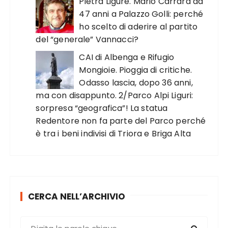
Pietra Ligure. Mario Carrara da
47 anni a Palazzo Golli: perché
ho scelto di aderire al partito
del “generale” Vannacci?
CAI di Albenga e Rifugio
Mongioie. Pioggia di critiche.
Odasso lascia, dopo 36 anni,
ma con disappunto. 2/Parco Alpi Liguri:
sorpresa “geografica”! La statua
Redentore non fa parte del Parco perché
è tra i beni indivisi di Triora e Briga Alta
CERCA NELL’ARCHIVIO
C