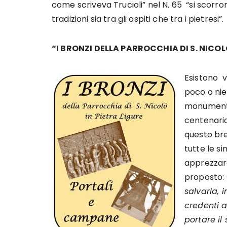
come scriveva Trucioli” nel N. 65 “si scorrono
tradizioni sia tra gli ospiti che tra i pietresi”.
“I BRONZI DELLA PARROCCHIA DI S. NICOL
Esistono va
poco o nie
monumenta
centenario
questo bre
tutte le s
apprezzare
proposto: 
salvarla, 
credenti 
portare il