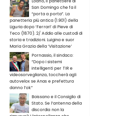
Loano, il panettiere di
San Domingo che fa il
“porta a porta”. La
panetteria più antica (1.901) della
Liguria dopo ‘Ferrari’ di Pieve di
Teco (1870). 2/ Addio alle custodi di
storia e tradizioni. Luigina e suor
Maria Grazia della ‘Visitazione’
Pornassio, il sindaco:
“Dopo i sistemi
intelligenti per TIR e
videosorveglianza, toccherà agli
autovelox se Anas e prefettura
danno l’ok”
Boissano e il Consiglio di
Stato. Se l’antenna della
discordia non la