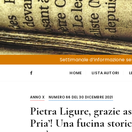
S
a
l
t
a
a
l
Liguria e Basso Piemonte
Trucioli
c
Settimanale d’informazione sen
o
n
HOME
LISTA AUTORI
L
t
e
n
ANNO X
NUMERO 66 DEL 30 DICEMBRE 2021
u
t
Pietra Ligure, grazie a
o
Pria’! Una fucina stori