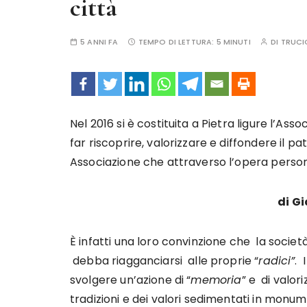
città
5 ANNI FA
TEMPO DI LETTURA:
5 MINUTI
DI
TRUCI
Nel 2016 si è costituita a Pietra ligure l’Ass
far riscoprire, valorizzare e diffondere il pa
Associazione che attraverso l’opera persona
di G
È infatti una loro convinzione che la socie
debba riagganciarsi alle proprie “
radici”
. 
svolgere un’azione di “
memoria
” e di valor
tradizioni e dei valori sedimentati in monum