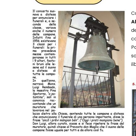
Co
A
de
co
P
so
li