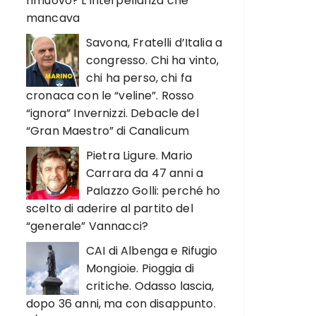
rimuovo? L’interpellanza che
mancava
Savona, Fratelli d’Italia a
congresso. Chi ha vinto,
chi ha perso, chi fa
cronaca con le “veline”. Rosso
“ignora” Invernizzi. Debacle del
“Gran Maestro” di Canalicum
Pietra Ligure. Mario
Carrara da 47 anni a
Palazzo Golli: perché ho
scelto di aderire al partito del
“generale” Vannacci?
CAI di Albenga e Rifugio
Mongioie. Pioggia di
critiche. Odasso lascia,
dopo 36 anni, ma con disappunto.