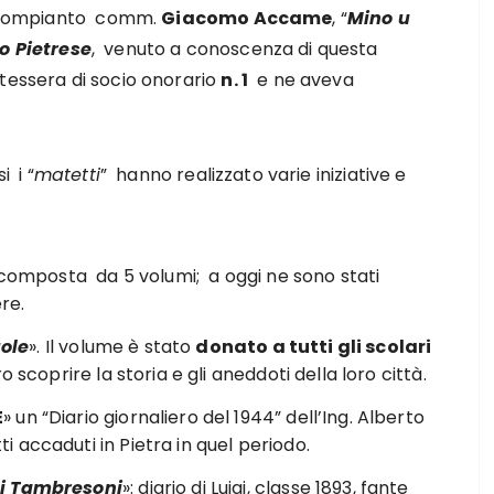
Il compianto comm.
Giacomo Accame
, “
Mino u
o Pietrese
, venuto a conoscenza di questa
tessera di socio onorario
n. 1
e ne aveva
i i “
matetti
” hanno realizzato varie iniziative e
 composta da 5 volumi; a oggi ne sono stati
ere.
uole
». Il volume è stato
donato a tutti gli scolari
o scoprire la storia e gli aneddoti della loro città.
E
» un “Diario giornaliero del 1944” dell’Ing. Alberto
tti accaduti in Pietra in quel periodo.
gi Tambresoni
»: diario di Luigi, classe 1893, fante