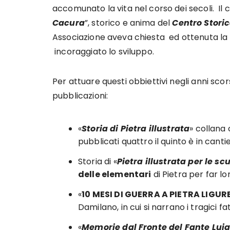
accomunato la vita nel corso dei secoli. 
Cacura
”, storico e anima del
Centro Storic
Associazione aveva chiesta ed ottenuta la 
incoraggiato lo sviluppo.
Per attuare questi obbiettivi negli anni scors
pubblicazioni:
«
Storia di Pietra illustrata
» collana
pubblicati quattro il quinto è in canti
Storia di «
Pietra illustrata per le sc
delle elementari
di Pietra per far lor
«
10 MESI DI GUERRA A PIETRA LIGUR
Damilano, in cui si narrano i tragici fa
«
Memorie dal Fronte del Fante Lui