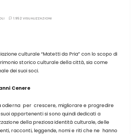
OLI
1.952 VISUALIZZAZIONI
ociazione culturale “Matetti da Pria” con lo scopo di
trimonio storico culturale della città, sia come
le dei suoi soci.
ianni Cenere
tà odierna per crescere, migliorare e progredire
I suoi appartenenti si sono quindi dedicati a
izzazione della preziosa identità culturale, delle
enti, racconti, leggende, nomi e riti che ne hanno