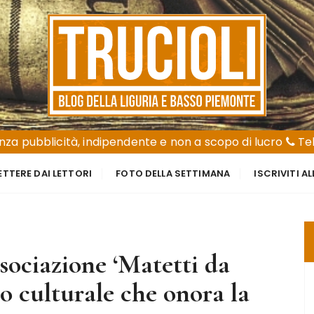
za pubblicità, indipendente e non a scopo di lucro
Tel
ETTERE DAI LETTORI
FOTO DELLA SETTIMANA
ISCRIVITI A
ssociazione ‘Matetti da
co culturale che onora la