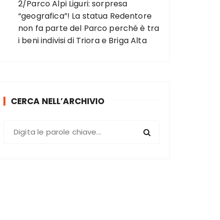
2/Parco Alpi Liguri: sorpresa
“geografica”! La statua Redentore
non fa parte del Parco perché è tra
i beni indivisi di Triora e Briga Alta
CERCA NELL’ARCHIVIO
C
e
r
c
a
: