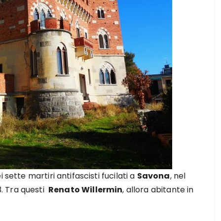
sette martiri antifascisti fucilati a
Savona
, nel
43. Tra questi
Renato Willermin
, allora abitante in