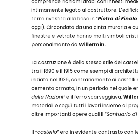
comprende richiami arabi con innesti medio
intimamente legato al costruttore. L’edifi
torre rivestita alla base in “
Pietra di Finale
oggi). Circondato da una cinta muraria e qua
finestre e vetrate hanno molti simboli crist
personalmente da
Willermin.
La costruzione è dello stesso stile dei castel
tra il 1890 e il 1915 come esempi di architett
iniziata nel 1936, contrariamente ai castelli
cemento armato, in un periodo nel quale era
delle Nazioni”
e il ferro scarseggiava.
Wille
materiali e seguì tutti i lavori insieme al pr
altre importanti opere quali il “
Santuario d
Il
“castello
” era in evidente contrasto con l