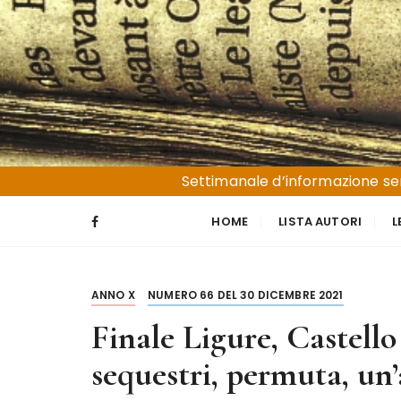
S
a
l
t
a
a
l
Liguria e Basso Piemonte
Trucioli
c
Settimanale d’informazione sen
o
n
HOME
LISTA AUTORI
L
t
e
n
ANNO X
NUMERO 66 DEL 30 DICEMBRE 2021
u
t
Finale Ligure, Castello
o
sequestri, permuta, un’