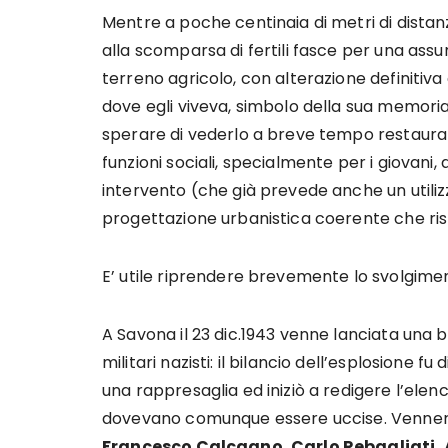
Mentre a poche centinaia di metri di distan
alla scomparsa di fertili fasce per una assu
terreno agricolo, con alterazione definitiv
dove egli viveva, simbolo della sua memoria
sperare di vederlo a breve tempo restaurato,
funzioni sociali, specialmente per i giovani, 
intervento (che già prevede anche un utiliz
progettazione urbanistica coerente che rispe
E’ utile riprendere brevemente lo svolgiment
A Savona il 23 dic.1943 venne lanciata una
militari nazisti: il bilancio dell’esplosione fu d
una rappresaglia ed iniziò a redigere l’elen
dovevano comunque essere uccise. Vennero 
Francesco Calcagno, Carlo Rebagliati, 