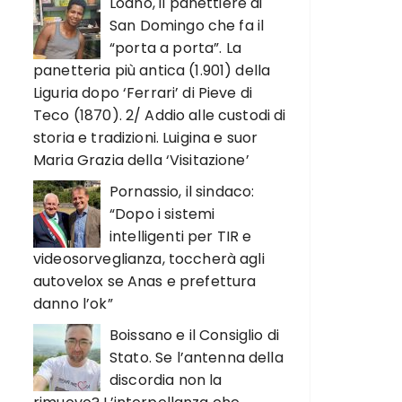
Loano, il panettiere di
San Domingo che fa il
“porta a porta”. La
panetteria più antica (1.901) della
Liguria dopo ‘Ferrari’ di Pieve di
Teco (1870). 2/ Addio alle custodi di
storia e tradizioni. Luigina e suor
Maria Grazia della ‘Visitazione’
Pornassio, il sindaco:
“Dopo i sistemi
intelligenti per TIR e
videosorveglianza, toccherà agli
autovelox se Anas e prefettura
danno l’ok”
Boissano e il Consiglio di
Stato. Se l’antenna della
discordia non la