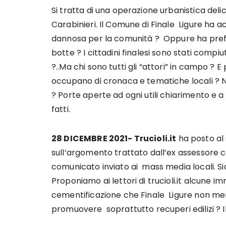
Si tratta di una operazione urbanistica del
Carabinieri. Il Comune di Finale Ligure ha 
dannosa per la comunità ? Oppure ha prefer
botte ? I cittadini finalesi sono stati compi
?..Ma chi sono tutti gli “attori” in campo ? 
occupano di cronaca e tematiche locali ?
? Porte aperte ad ogni utili chiarimento e a
fatti.
28 DICEMBRE 2021- Trucioli.it
ha posto al
sull’argomento trattato dall’ex assessore 
comunicato inviato ai mass media locali. Sia
Proponiamo ai lettori di trucioli.it alcune im
cementificazione che Finale Ligure non mer
promuovere soprattutto recuperi edilizi ? Il 