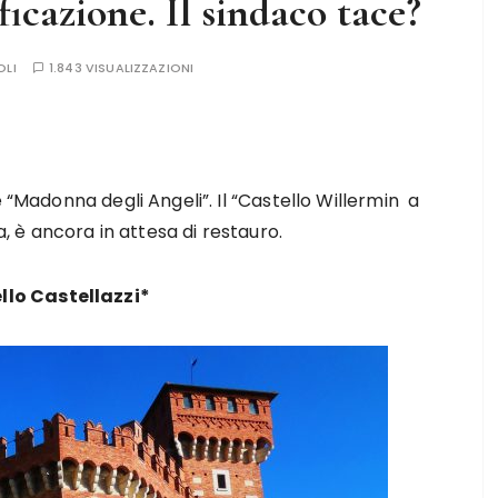
icazione. Il sindaco tace?
OLI
1.843 VISUALIZZAZIONI
e “Madonna degli Angeli”. Il “Castello Willermin a
a, è ancora in attesa di restauro.
llo Castellazzi*