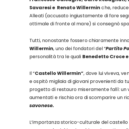
Savaresi e Renato Willermin
che, reduce 
Alleati (accusato ingiustamente di fare segn
ottimale di fronte al mare) si consegnò spo
Tutti, nonostante fossero chiaramente inno
Willermin
, uno dei fondatori del “
Partito P
personalità tra le quali
Benedetto Croce e 
Il “
Castello Willermin”
, dove lui viveva, v
e ospitò migliaia di giovani provenienti da
progetto di restauro miseramente fallì: un
aumentati e rischia ora di scomparire un r
savonese.
L’importanza storico-culturale del castello è