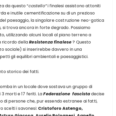
za da questo “
castello”
i finalesi assistono attoniti
rda e inutile cementificazione su di un prezioso
a del paesaggio, la singolare costruzione neo-gotica
, si trova ancora in forte degrado. Possiamo
 utilizzando alcuni locali al piano terreno a
a ricordo della
Resistenza finalese
? Questo
zo sociale) si inserirebbe davvero in una
tti gli equilibri ambientali e paesaggistici.
o storico dei fatti.
 bomba in un locale dove sostava un gruppo di
i 3 morti e 17 feriti. La
Federazione fascista
decise
co di persone che, pur essendo estranee ai fatti,
scelti i savonesi:
Cristoforo Astengo,
Arturo Giacosa, Aurelio Bolognesi, Agnello