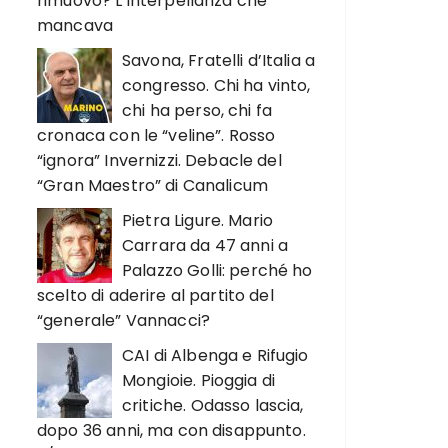
rimuovo? L’interpellanza che
mancava
Savona, Fratelli d’Italia a
congresso. Chi ha vinto,
chi ha perso, chi fa
cronaca con le “veline”. Rosso
“ignora” Invernizzi. Debacle del
“Gran Maestro” di Canalicum
Pietra Ligure. Mario
Carrara da 47 anni a
Palazzo Golli: perché ho
scelto di aderire al partito del
“generale” Vannacci?
CAI di Albenga e Rifugio
Mongioie. Pioggia di
critiche. Odasso lascia,
dopo 36 anni, ma con disappunto.