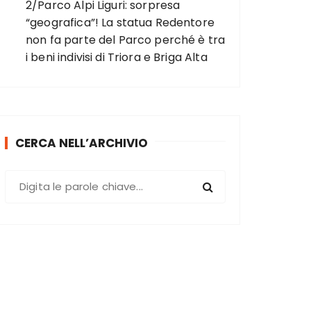
2/Parco Alpi Liguri: sorpresa
“geografica”! La statua Redentore
non fa parte del Parco perché è tra
i beni indivisi di Triora e Briga Alta
CERCA NELL’ARCHIVIO
C
e
r
c
a
: