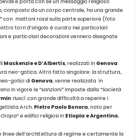
evali e porta con sé un messaggio religioso
cio, composto da un corpo centrale, ha una grande
”
con mattoni rossi sulla parte superiore (foto
ttro torri d’angolo è curato nei particolari:
iani e particolari decorazioni vennero disegnate
li
Mackenzie e D’Albertis
, realizzati in
Genova
ura neo-gotica. Altro fatto singolare: la struttura,
 neo-gotici di
Genova
, venne realizzata in
no in vigore le “
sanzioni”
imposte dalla “
Società
rmin
riuscì con grande difficoltà a reperire i
ogettista Arch.
Pietro Paolo Bonora
, noto per
i Oropa
” e edifici religiosi in
Etiopia e Argentina.
e linee dell’architettura di regime e certamente la