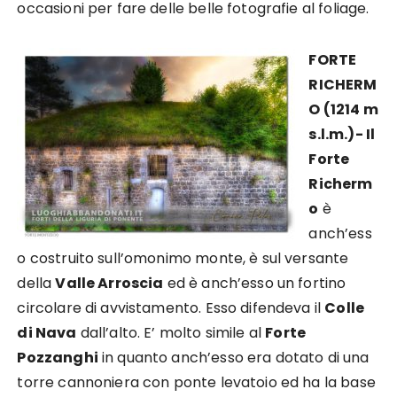
occasioni per fare delle belle fotografie al foliage.
FORTE
RICHERM
O (1214 m
s.l.m.)- Il
Forte
Richerm
o
è
anch’ess
o costruito sull’omonimo monte, è sul versante
della
Valle Arroscia
ed è anch’esso un fortino
circolare di avvistamento. Esso difendeva il
Colle
di Nava
dall’alto. E’ molto simile al
Forte
Pozzanghi
in quanto anch’esso era dotato di una
torre cannoniera con ponte levatoio ed ha la base