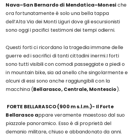
Nava–San Bernardo di Mendatica–Monesi
che
ora fortunatamente è solo una bella tappa
dell’Alta Via dei Monti Liguri dove gli escursionisti
sono oggi i pacifici testimoni dei tempi odierni.
Questi forti ci ricordano la tragedia immane delle
guerre ed i sacrifici di tanti cittadini inermi.I forti
sono tutti visibili con comodi passeggiate a piedi o
in mountain bike, sia ad anello che singolarmente e
alcuni di essi sono anche raggiungibili con la
macchina (
Bellarasco, Centrale, Montescio
).
FORTE BELLARASCO (900 m s.l.m.)- Il Forte
Bellarasco a
ppare veramente maestoso dal suo
piazzale panoramico. Esso è di proprietà del
demanio militare, chiuso e abbandonato da anni.