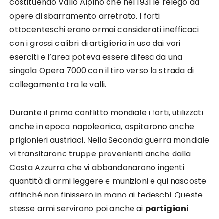
costituendo Vallo Alpino che nel 1931 le relegò ad
opere di sbarramento arretrato. I forti
ottocenteschi erano ormai considerati inefficaci
con i grossi calibri di artiglieria in uso dai vari
eserciti e l’area poteva essere difesa da una
singola Opera 7000 con il tiro verso la strada di
collegamento tra le valli.
Durante il primo conflitto mondiale i forti, utilizzati
anche in epoca napoleonica, ospitarono anche
prigionieri austriaci. Nella Seconda guerra mondiale
vi transitarono truppe provenienti anche dalla
Costa Azzurra che vi abbandonarono ingenti
quantità di armi leggere e munizioni e qui nascoste
affinché non finissero in mano ai tedeschi. Queste
stesse armi servirono poi anche ai
partigiani