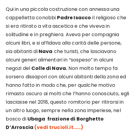
Qui in una piccola costruzione con annessa una
cappelletta conobbi
Padre Isacco
il religioso che
si era ritirato a vita ascetica e che viveva in
solitudine e in preghiera. Aveva per compagnia
alcuni libri, e si affidava alla carità delle persone,
sia abitanti di
Nava
che turisti, che lasciavano
alcuni generi alimentari in “sospeso” in alcuni
negozi del
Colle di Nava.
Non molto tempo fa
sorsero dissapori con alcuni abitanti della zona ed
hanno fatto in modo che, per qualche motivo
rimasto oscuro ai molti che l’hanno conosciuto, egli
lasciasse nel 2018, questo romitorio per ritirarsi in
un altro luogo, sempre nella zona imperiese, nel
bosco di
Ubaga frazione di Borghetto
D’Arroscia
(vedi trucioli.it……)