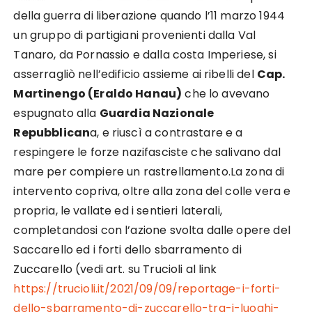
della guerra di liberazione quando l’11 marzo 1944
un gruppo di partigiani provenienti dalla Val
Tanaro, da Pornassio e dalla costa Imperiese, si
asserragliò nell’edificio assieme ai ribelli del
Cap.
Martinengo (Eraldo Hanau)
che lo avevano
espugnato alla
Guardia Nazionale
Repubblican
a, e riuscì a contrastare e a
respingere le forze nazifasciste che salivano dal
mare per compiere un rastrellamento.La zona di
intervento copriva, oltre alla zona del colle vera e
propria, le vallate ed i sentieri laterali,
completandosi con l’azione svolta dalle opere del
Saccarello ed i forti dello sbarramento di
Zuccarello (vedi art. su Trucioli al link
https://trucioli.it/2021/09/09/reportage-i-forti-
dello-sbarramento-di-zuccarello-tra-i-luoghi-