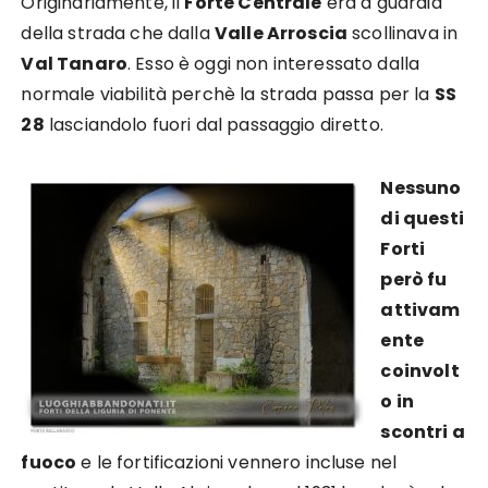
Originariamente, il
Forte Centrale
era a guardia
della strada che dalla
Valle Arroscia
scollinava in
Val Tanaro
. Esso è oggi non interessato dalla
normale viabilità perchè la strada passa per la
SS
28
lasciandolo fuori dal passaggio diretto.
Nessuno
di questi
Forti
però fu
attivam
ente
coinvolt
o in
scontri a
fuoco
e le fortificazioni vennero incluse nel