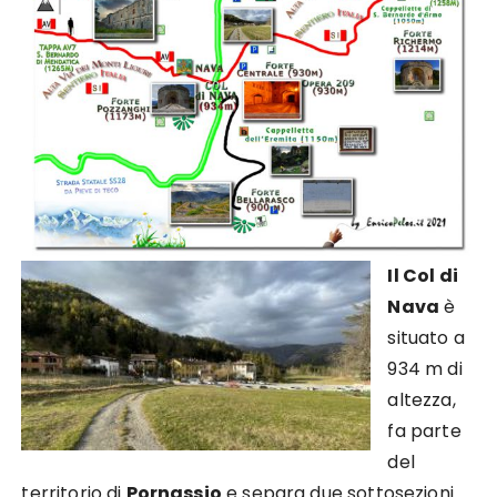
Il Col di
Nava
è
situato a
934 m di
altezza,
fa parte
del
territorio di
Pornassio
e separa due sottosezioni