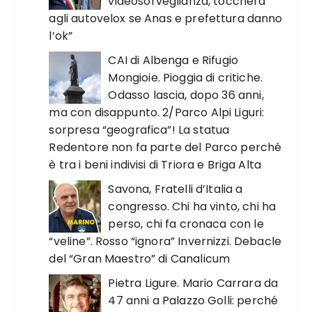
videosorveglianza, toccherà
agli autovelox se Anas e prefettura danno
l’ok”
CAI di Albenga e Rifugio
Mongioie. Pioggia di critiche.
Odasso lascia, dopo 36 anni,
ma con disappunto. 2/Parco Alpi Liguri:
sorpresa “geografica”! La statua
Redentore non fa parte del Parco perché
è tra i beni indivisi di Triora e Briga Alta
Savona, Fratelli d’Italia a
congresso. Chi ha vinto, chi ha
perso, chi fa cronaca con le
“veline”. Rosso “ignora” Invernizzi. Debacle
del “Gran Maestro” di Canalicum
Pietra Ligure. Mario Carrara da
47 anni a Palazzo Golli: perché