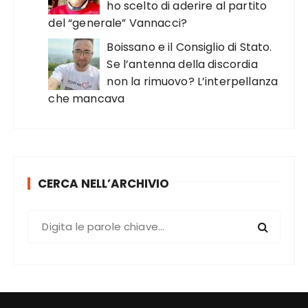
ho scelto di aderire al partito
del “generale” Vannacci?
Boissano e il Consiglio di Stato.
Se l’antenna della discordia
non la rimuovo? L’interpellanza
che mancava
CERCA NELL’ARCHIVIO
C
e
r
c
a
: