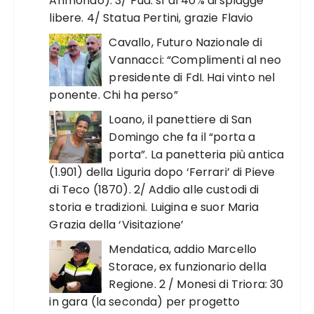
Arimondo). 3/ Pud: sì al 40% di spiagge
libere. 4/ Statua Pertini, grazie Flavio
Cavallo, Futuro Nazionale di
Vannacci: “Complimenti al neo
presidente di FdI. Hai vinto nel
ponente. Chi ha perso”
Loano, il panettiere di San
Domingo che fa il “porta a
porta”. La panetteria più antica
(1.901) della Liguria dopo ‘Ferrari’ di Pieve
di Teco (1870). 2/ Addio alle custodi di
storia e tradizioni. Luigina e suor Maria
Grazia della ‘Visitazione’
Mendatica, addio Marcello
Storace, ex funzionario della
Regione. 2 / Monesi di Triora: 30
in gara (la seconda) per progetto