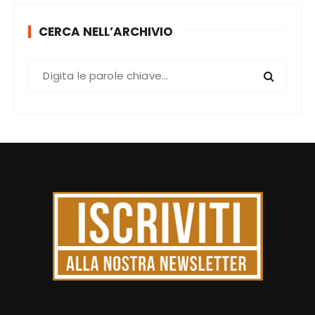
CERCA NELL’ARCHIVIO
C
e
r
c
a
: