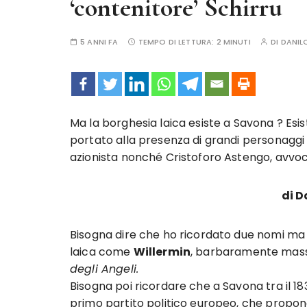
‘contenitore’ Schirru
5 ANNI FA
TEMPO DI LETTURA:
2 MINUTI
DI
DANIL
Ma la borghesia laica esiste a Savona ? Esi
portato alla presenza di grandi personaggi
azionista nonché Cristoforo Astengo, avvoca
di D
Bisogna dire che ho ricordato due nomi ma ve
laica come
Willermin
, barbaramente massac
degli Angeli.
Bisogna poi ricordare che a Savona tra il 183
primo partito politico europeo, che propon