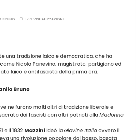
O BRUNO
1.771 VISUALIZZAZIONI
ste una tradizione laica e democratica, che ha
 come Nicola Panevino, magistrato, partigiano ed
to laico e antifascista della prima ora.
anilo Bruno
 ne furono molti altri di tradizione liberale e
rato dai fascisti con altri patrioti alla
Madonna
1 e il 1832
Mazzini
ideò la
Giovine Italia
ovvero il
eva una rivoluzione popolare dal basso, basata