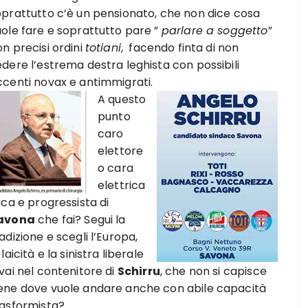
oprattutto c’è un pensionato, che non dice cosa
uole fare e soprattutto pare ”
parlare a soggetto
”
n precisi ordini
totiani
, facendo finta di non
dere l’estrema destra leghista con possibili
ccenti novax e antimmigrati.
A questo
punto
caro
elettore
o cara
elettrica
ica e progressista di
avona
che fai? Segui la
adizione e scegli l’Europa,
 laicità e la sinistra liberale
vai nel contenitore di
Schirru
, che non si capisce
ene dove vuole andare anche con abile capacità
rasformista?