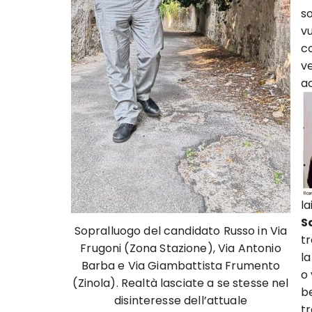
s
v
co
ve
a
la
S
Sopralluogo del candidato Russo in Via
tr
Frugoni (Zona Stazione), Via Antonio
la
Barba e Via Giambattista Frumento
o 
(Zinola). Realtà lasciate a se stesse nel
b
disinteresse dell’attuale
t