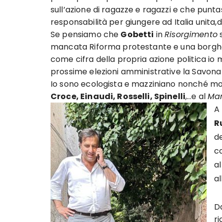
sull’azione di ragazze e ragazzi e che punt
responsabilità per giungere ad Italia unita
Se pensiamo che
Gobetti
in
Risorgimento
s
mancata Riforma protestante e una borghes
come cifra della propria azione politica io 
prossime elezioni amministrative la Savona
Io sono ecologista e mazziniano nonché molto
Croce, Einaudi, Rosselli, Spinelli
,…e al
Man
A
R
de
co
a
al
Da
ri