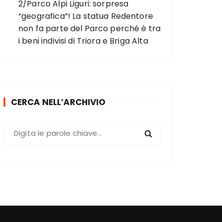
2/Parco Alpi Liguri: sorpresa
“geografica”! La statua Redentore
non fa parte del Parco perché è tra
i beni indivisi di Triora e Briga Alta
CERCA NELL’ARCHIVIO
C
e
r
c
a
: