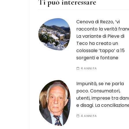
Ti può interessare
Cenova di Rezzo, ‘vi
racconto la verità frane
La variante di Pieve di
Teco ha creato un
colossale ‘tappo’ a 15
sorgenti e fontane
4 ANNI FA
Impunità, se ne parla
poco. Consumatori,
utenti, imprese tra dan
e disagi. La conciliazion
4 ANNI FA