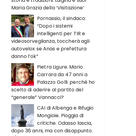
storia e tradizioni. Luigina e suor
Maria Grazia della ‘Visitazione’
Pornassio, il sindaco:
“Dopo i sistemi
intelligenti per TIR e
videosorveglianza, toccherà agli
autovelox se Anas e prefettura
danno l’ok”
Pietra Ligure. Mario
Carrara da 47 anni a
Palazzo Golli: perché ho
scelto di aderire al partito del
“generale” Vannacci?
CAI di Albenga e Rifugio
Mongioie. Pioggia di
critiche. Odasso lascia,
dopo 36 anni, ma con disappunto.