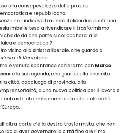
asse alla consapevolezza delle proprie
,democratica e repubblicana.
enza eroi indicava tra i mali italiani due punti: una
ia imbelle tesa a rivendicare il trasformismo
mi chiedo da che parte si collocchera’ alle
 laica e democratica ?
 vicino alla sinistra liberale, che guarda a
ifesto di Ventotene.
 me è venuto spontaneo schierarmi con
Marco
usso
e la sua agenda, che guarda alla rinascita
lla città, capoluogo di provincia, alla
mprensorialità, a una nuova politica per il lavoro e
l contrasto al cambiamento climatico oltreché
l’Europa.
ll’altra parte c’è la destra trasformista, che non
corda di aver governato la città fino a ieri ma