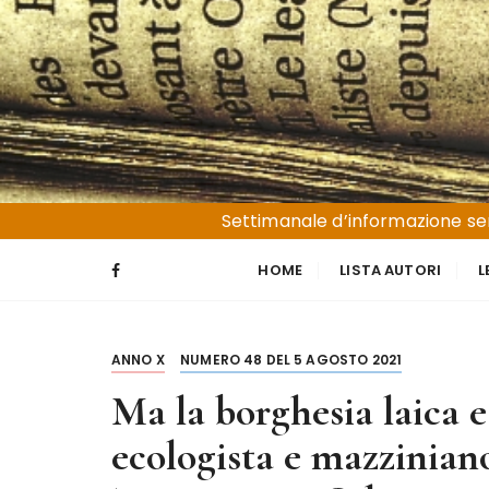
S
a
l
t
a
a
l
Liguria e Basso Piemonte
Trucioli
c
Settimanale d’informazione sen
o
n
HOME
LISTA AUTORI
L
t
e
n
ANNO X
NUMERO 48 DEL 5 AGOSTO 2021
u
t
Ma la borghesia laica e
o
ecologista e mazziniano