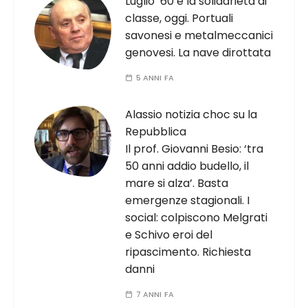
Luglio ’60 e la solidarietà di
classe, oggi. Portuali
savonesi e metalmeccanici
genovesi. La nave dirottata
5 ANNI FA
Alassio notizia choc su la
Repubblica
Il prof. Giovanni Besio: ‘tra
50 anni addio budello, il
mare si alza’. Basta
emergenze stagionali. I
social: colpiscono Melgrati
e Schivo eroi del
ripascimento. Richiesta
danni
7 ANNI FA