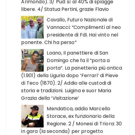
Arimondo). 3/ Pud: sì al 40% di spiagge
libere. 4/ Statua Pertini, grazie Flavio
Cavallo, Futuro Nazionale di
Vannacci: “Complimenti al neo
presidente di FdI. Hai vinto nel
ponente. Chi ha perso”
Loano, il panettiere di San
Domingo che fa il “porta a
porta”. La panetteria più antica
(1.901) della Liguria dopo ‘Ferrari’ di Pieve
di Teco (1870). 2/ Addio alle custodi di
storia e tradizioni. Luigina e suor Maria
Grazia della ‘Visitazione’
Mendatica, addio Marcello
Storace, ex funzionario della
Regione. 2 / Monesi di Triora: 30
in gara (la seconda) per progetto