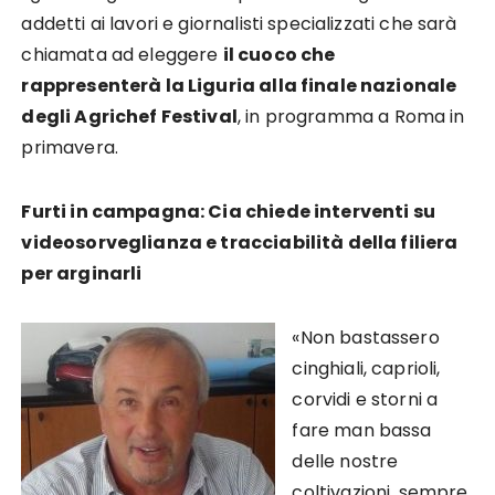
addetti ai lavori e giornalisti specializzati che sarà
chiamata ad eleggere
il cuoco che
rappresenterà la Liguria alla finale nazionale
degli Agrichef Festiva
l
, in programma a Roma in
primavera.
Furti in campagna: Cia chiede interventi su
videosorveglianza e tracciabilità della filiera
per arginarli
«Non bastassero
cinghiali, caprioli,
corvidi e storni a
fare man bassa
delle nostre
coltivazioni, sempre