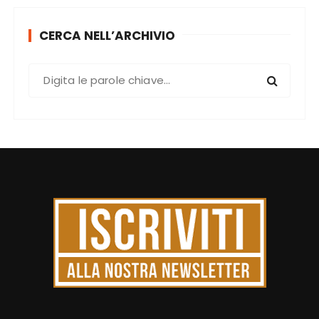
CERCA NELL’ARCHIVIO
C
e
r
c
a
: