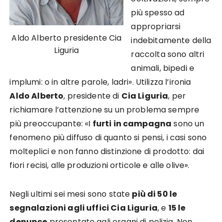
più spesso ad
appropriarsi
Aldo Alberto presidente Cia
indebitamente della
Liguria
raccolta sono altri
animali, bipedi e
implumi: o in altre parole, ladri». Utilizza l’ironia
Aldo Alberto
, presidente di
Cia Liguria
, per
richiamare l’attenzione su un problema sempre
più preoccupante: «I
furti in campagna
sono un
fenomeno più diffuso di quanto si pensi, i casi sono
molteplici e non fanno distinzione di prodotto: dai
fiori recisi, alle produzioni orticole e alle olive».
Negli ultimi sei mesi sono state
più di 50 le
segnalazioni agli uffici Cia Liguria
, e
15 le
denunce
presentate agli organi di polizia. Non