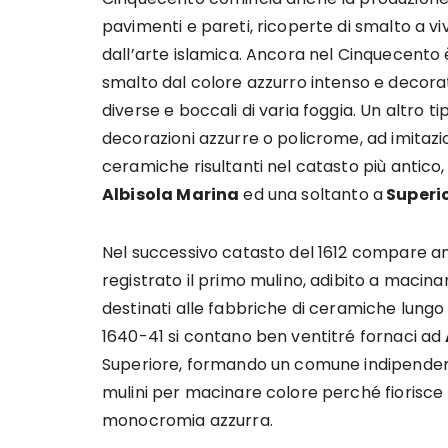
pavimenti e pareti, ricoperte di smalto a viv
dall’arte islamica. Ancora nel Cinquecento è
smalto dal colore azzurro intenso e decorate
diverse e boccali di varia foggia. Un altro 
decorazioni azzurre o policrome, ad imitazi
ceramiche risultanti nel catasto più antico, 
Albisola Marina
ed una soltanto a
Superio
Nel successivo catasto del 1612 compare an
registrato il primo mulino, adibito a macinare
destinati alle fabbriche di ceramiche lungo 
1640-41 si contano ben ventitré fornaci ad
Superiore, formando un comune indipenden
mulini per macinare colore perché fiorisce
monocromia azzurra.