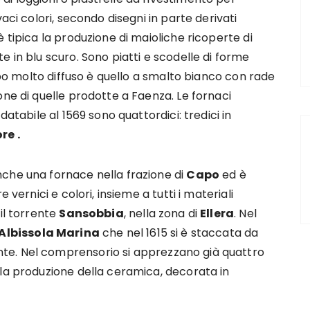
aci colori, secondo disegni in parte derivati
 tipica la produzione di maioliche ricoperte di
 in blu scuro. Sono piatti e scodelle di forme
tipo molto diffuso è quello a smalto bianco con rade
one di quelle prodotte a Faenza. Le fornaci
databile al 1569 sono quattordici: tredici in
re .
che una fornace nella frazione di
Capo
ed è
 vernici e colori, insieme a tutti i materiali
il torrente
Sansobbia
, nella zona di
Ellera
. Nel
Albissola Marina
che nel 1615 si è staccata da
te. Nel comprensorio si apprezzano già quattro
 la produzione della ceramica, decorata in