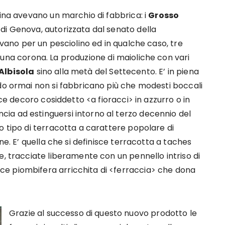
lina avevano un marchio di fabbrica: i
Grosso
di Genova, autorizzata dal senato della
vano per un pesciolino ed in qualche caso, tre
na corona. La produzione di maioliche con vari
Albisola
sino alla metà del Settecento. E’ in piena
ndo ormai non si fabbricano più che modesti boccali
ice decoro cosiddetto <a fioracci> in azzurro o in
ia ad estinguersi intorno al terzo decennio del
o tipo di terracotta a carattere popolare di
ne. E’ quella che si definisce terracotta a taches
e, tracciate liberamente con un pennello intriso di
e piombifera arricchita di <ferraccia> che dona
Grazie al successo di questo nuovo prodotto le