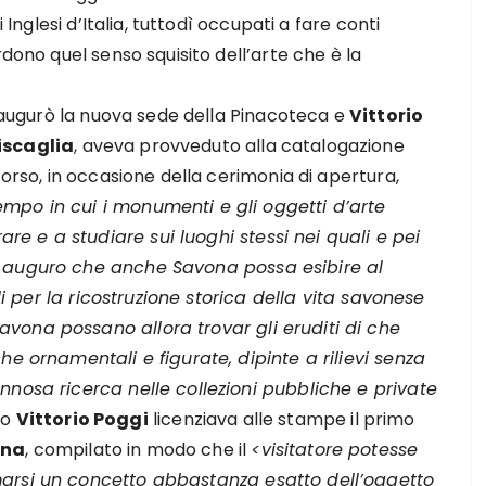
 Inglesi d’Italia, tuttodì occupati a fare conti
rdono quel senso squisito dell’arte che è la
inaugurò la nuova sede della Pinacoteca e
Vittorio
iscaglia
, aveva provveduto alla catalogazione
corso, in occasione della cerimonia di apertura,
empo in cui i monumenti e gli oggetti d’arte
e e a studiare sui luoghi stessi nei quali e pei
i auguro che anche Savona possa esibire al
ali per la ricostruzione storica della vita savonese
vona possano allora trovar gli eruditi di che
he ornamentali e figurate, dipinte a rilievi senza
nnosa ricerca nelle collezioni pubbliche e private
no
Vittorio Poggi
licenziava alle stampe il primo
ona
, compilato in modo che il
<visitatore potesse
marsi un concetto abbastanza esatto dell’oggetto