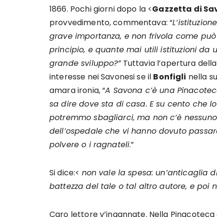
1866. Pochi giorni dopo la <
Gazzetta di S
provvedimento, commentava: “
L’istituzio
grave importanza, e non frivola come può
principio, e quante mai utili istituzioni d
grande sviluppo?”
Tuttavia l’apertura dell
interesse nei Savonesi se il
Bonfigli
nella s
amara ironia, “
A Savona c’è una Pinacoteca
sa dire dove sta di casa. E su cento che l
potremmo sbagliarci, ma non c’è nessuno c
dell’ospedale che vi hanno dovuto passare a
polvere o i ragnateli
.”
Si dice:<
non vale la spesa: un’anticaglia d
battezza del tale o tal altro autore, e poi
Caro lettore v’ingannate. Nella Pinacoteca 