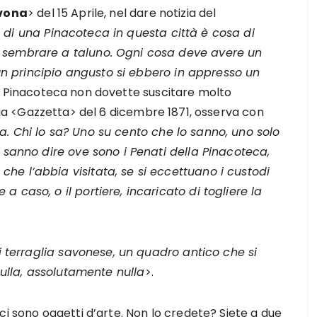
avona
> del 15 Aprile, nel dare notizia del
ne di una Pinacoteca in questa città è cosa di
 sembrare a taluno. Ogni cosa deve avere un
a un principio angusto si ebbero in appresso un
a Pinacoteca non dovette suscitare molto
ua <Gazzetta> del 6 dicembre 1871, osserva con
. Chi lo sa? Uno su cento che lo sanno, uno solo
o sanno dire ove sono i Penati della Pinacoteca,
he l’abbia visitata, se si eccettuano i custodi
 caso, o il portiere, incaricato di togliere la
i terraglia savonese, un quadro antico che si
 nulla, assolutamente nulla
>.
ci sono oggetti d’arte. Non lo credete? Siete a due