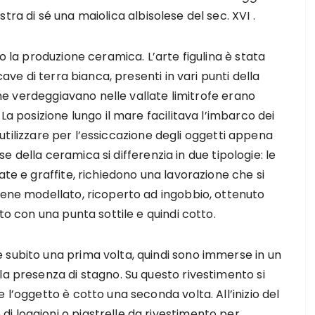
tra di sé una maiolica albisolese del sec. XVI .
io la produzione ceramica. L’arte figulina è stata
cave di terra bianca, presenti in vari punti della
 che verdeggiavano nelle vallate limitrofe erano
La posizione lungo il mare facilitava l’imbarco dei
da utilizzare per l’essiccazione degli oggetti appena
lese della ceramica si differenzia in due tipologie: le
ate e graffite, richiedono una lavorazione che si
iene modellato, ricoperto ad ingobbio, ottenuto
to con una punta sottile e quindi cotto.
 subito una prima volta, quindi sono immerse in un
la presenza di stagno. Su questo rivestimento si
 l’oggetto è cotto una seconda volta. All’inizio del
i loggioni o piastrelle da rivestimento per