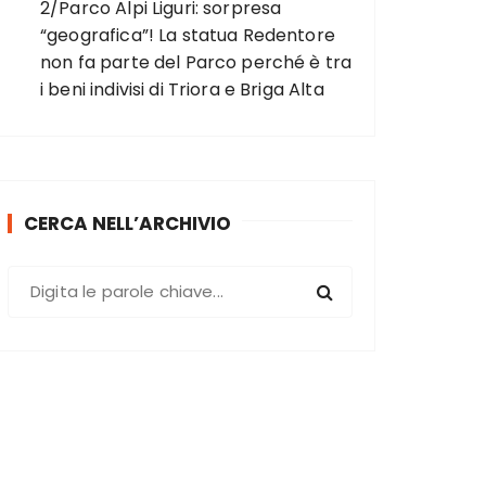
2/Parco Alpi Liguri: sorpresa
“geografica”! La statua Redentore
non fa parte del Parco perché è tra
i beni indivisi di Triora e Briga Alta
CERCA NELL’ARCHIVIO
C
e
r
c
a
: