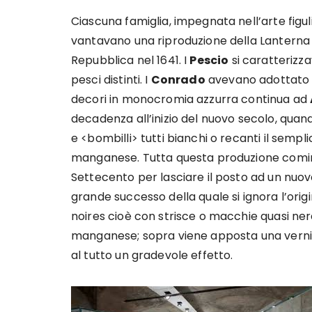
Ciascuna famiglia, impegnata nell’arte figu
vantavano una riproduzione della Lanterna 
Repubblica nel 1641. I
Pescio
si caratterizza
pesci distinti. I
Conrado
avevano adottato u
decori in monocromia azzurra continua ad
decadenza all’inizio del nuovo secolo, qua
e <bombilli> tutti bianchi o recanti il sempl
manganese. Tutta questa produzione cominc
Settecento per lasciare il posto ad un nuov
grande successo della quale si ignora l’origi
noires cioè con strisce o macchie quasi ner
manganese; sopra viene apposta una vernic
al tutto un gradevole effetto.