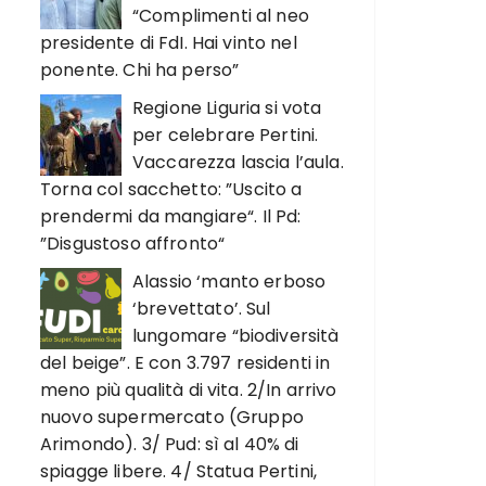
“Complimenti al neo
presidente di FdI. Hai vinto nel
ponente. Chi ha perso”
Regione Liguria si vota
per celebrare Pertini.
Vaccarezza lascia l’aula.
Torna col sacchetto: ”Uscito a
prendermi da mangiare“. Il Pd:
”Disgustoso affronto“
Alassio ‘manto erboso
‘brevettato’. Sul
lungomare “biodiversità
del beige”. E con 3.797 residenti in
meno più qualità di vita. 2/In arrivo
nuovo supermercato (Gruppo
Arimondo). 3/ Pud: sì al 40% di
spiagge libere. 4/ Statua Pertini,