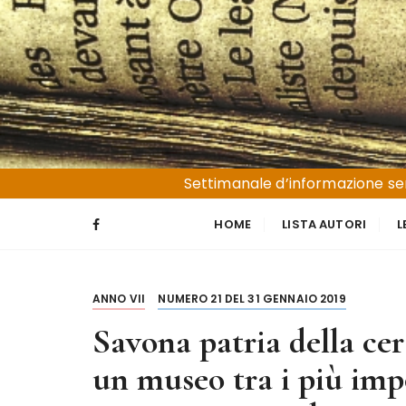
S
a
l
t
a
a
l
Liguria e Basso Piemonte
Trucioli
c
Settimanale d’informazione sen
o
n
HOME
LISTA AUTORI
L
t
e
n
ANNO VII
NUMERO 21 DEL 31 GENNAIO 2019
u
t
Savona patria della ce
o
un museo tra i più impo