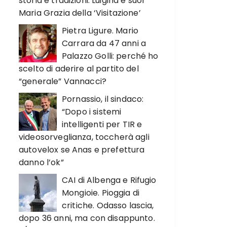
storia e tradizioni. Luigina e suor
Maria Grazia della ‘Visitazione’
Pietra Ligure. Mario
Carrara da 47 anni a
Palazzo Golli: perché ho
scelto di aderire al partito del
“generale” Vannacci?
Pornassio, il sindaco:
“Dopo i sistemi
intelligenti per TIR e
videosorveglianza, toccherà agli
autovelox se Anas e prefettura
danno l’ok”
CAI di Albenga e Rifugio
Mongioie. Pioggia di
critiche. Odasso lascia,
dopo 36 anni, ma con disappunto.