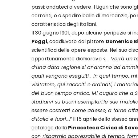
passi; andateci a vedere. I Liguri che sono gli
correnti, o a spedire balle di mercanzie, pe
caratteristica degli Italiani.
Il 30 giugno 1901, dopo alcune peripezie si 
Poggi
, coadiuvato dal pittore
Domenico B
scientifica delle opere esposte. Nel suo dis
opportunamente dichiarava <….
Verrà un t
d’una data regione si andranno ad ammirar
quali vengono eseguiti… In quel tempo, m
visitatore, qui raccolti e ordinati, i materi
del buon tempo antico. Mi auguro che a Sa
studiarvi su buoni esemplari:le sue maiolic
essere costretti come adesso, a farne affa
d’Italia e fuori….
” Il 15 aprile dello stesso an
catalogo della
Pinacoteca Civica di Sav
con risparmio apprezzabile di tempo, for