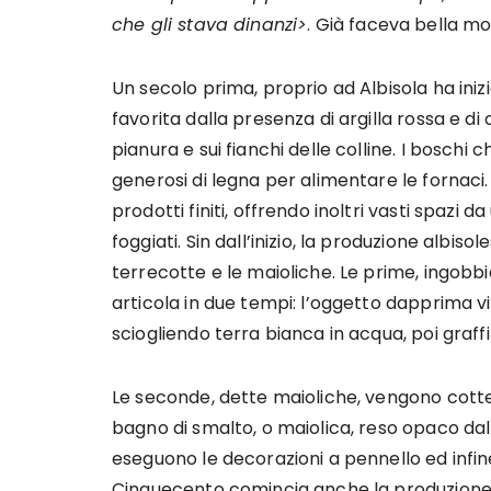
che gli stava dinanzi>
. Già faceva bella mos
Un secolo prima, proprio ad Albisola ha iniz
favorita dalla presenza di argilla rossa e di 
pianura e sui fianchi delle colline. I boschi
generosi di legna per alimentare le fornaci. 
prodotti finiti, offrendo inoltri vasti spazi 
foggiati. Sin dall’inizio, la produzione albiso
terrecotte e le maioliche. Le prime, ingobbi
articola in due tempi: l’oggetto dapprima v
sciogliendo terra bianca in acqua, poi graffi
Le seconde, dette maioliche, vengono cotte
bagno di smalto, o maiolica, reso opaco dal
eseguono le decorazioni a pennello ed infine
Cinquecento comincia anche la produzione d