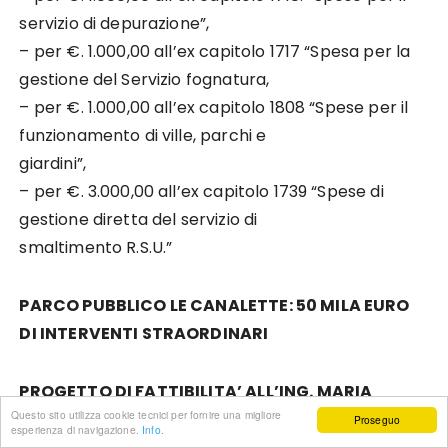
servizio di depurazione”,
– per €. 1.000,00 all’ex capitolo 1717 “Spesa per la
gestione del Servizio fognatura,
– per €. 1.000,00 all’ex capitolo 1808 “Spese per il
funzionamento di ville, parchi e
giardini”,
– per €. 3.000,00 all’ex capitolo 1739 “Spese di
gestione diretta del servizio di
smaltimento R.S.U.”
PARCO PUBBLICO LE CANALETTE: 50 MILA EURO
DI INTERVENTI STRAORDINARI
PROGETTO DI FATTIBILITA’ ALL’ING. MARIA
Questo sito utilizza cookie tecnici per fornire una migliore
RAMELLA E AL GEOM.FRANCESCO MEOLI
Proseguo
esperienza di navigazione.
Info.