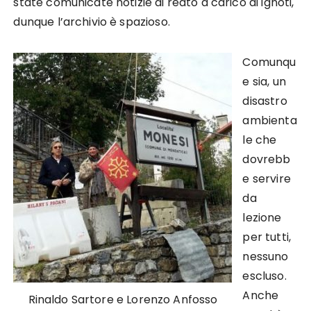
state comunicate notizie di reato a carico di ignoti,
dunque l’archivio è spazioso.
Comunqu
e sia, un
disastro
ambienta
le che
dovrebb
e servire
da
lezione
per tutti,
nessuno
escluso.
Anche
Rinaldo Sartore e Lorenzo Anfosso