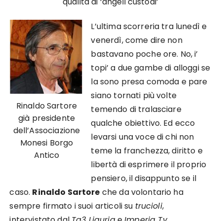
qualità di ‘angeli custodi’
L’ultima scorreria tra lunedì e
venerdì, come dire non
bastavano poche ore. No, i’
topi’ a due gambe di alloggi se
la sono presa comoda e pare
siano tornati più volte
Rinaldo Sartore
temendo di tralasciare
già presidente
qualche obiettivo. Ed ecco
dell’Associazione
levarsi una voce di chi non
Monesi Borgo
teme la franchezza, diritto e
Antico
libertà di esprimere il proprio
pensiero, il disappunto se il
caso.
Rinaldo Sartore
che da volontario ha
sempre firmato i suoi articoli su
trucioli
,
intervistato dal
Tg3 Liguria
e
Imperia Tv
,